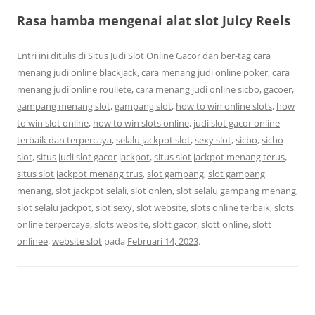
Rasa hamba mengenai alat slot Juicy Reels
Entri ini ditulis di
Situs Judi Slot Online Gacor
dan ber-tag
cara
menang judi online blackjack
,
cara menang judi online poker
,
cara
menang judi online roullete
,
cara menang judi online sicbo
,
gacoer
,
gampang menang slot
,
gampang slot
,
how to win online slots
,
how
to win slot online
,
how to win slots online
,
judi slot gacor online
terbaik dan terpercaya
,
selalu jackpot slot
,
sexy slot
,
sicbo
,
sicbo
slot
,
situs judi slot gacor jackpot
,
situs slot jackpot menang terus
,
situs slot jackpot menang trus
,
slot gampang
,
slot gampang
menang
,
slot jackpot selali
,
slot onlen
,
slot selalu gampang menang
,
slot selalu jackpot
,
slot sexy
,
slot website
,
slots online terbaik
,
slots
online terpercaya
,
slots website
,
slott gacor
,
slott online
,
slott
onlinee
,
website slot
pada
Februari 14, 2023
.