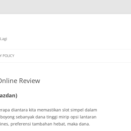
 Lagi
Y POLICY
Online Review
Wazdan)
erapa diantara kita memastikan slot simpel dalam
yong sebanyak dana tinggi mirip opsi lantaran
lines, preferensi tambahan hebat, maka dana.