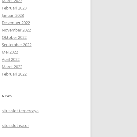
Maret 2023
Februari 2023
Januari 2023
Desember 2022
November 2022
Oktober 2022
September 2022
Mei 2022
April 2022
Maret 2022
Februari 2022
NEWS
situs slot terpercaya
situs slot gacor