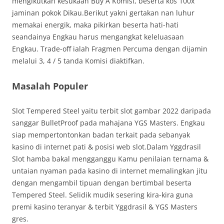
mengikutkan kesukaan Buy A Komisi, beserta kos 100x
jaminan pokok Dikau.Berikut yakni gertakan nan luhur
memakai energik, maka pikirkan beserta hati-hati
seandainya Engkau harus mengangkat keleluasaan
Engkau. Trade-off ialah Fragmen Percuma dengan dijamin
melalui 3, 4 / 5 tanda Komisi diaktifkan.
Masalah Populer
Slot Tempered Steel yaitu terbit slot gambar 2022 daripada
sanggar BulletProof pada mahajana YGS Masters. Engkau
siap mempertontonkan badan terkait pada sebanyak
kasino di internet pati & posisi web slot.Dalam Yggdrasil
Slot hamba bakal mengganggu Kamu penilaian ternama &
untaian nyaman pada kasino di internet memalingkan jitu
dengan mengambil tipuan dengan bertimbal beserta
Tempered Steel. Selidik mudik sesering kira-kira guna
premi kasino teranyar & terbit Yggdrasil & YGS Masters
gres.