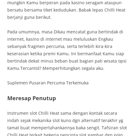
mungkin Kamu berperan pada kasino seragam ataupun
bersatu bersama tiket kedudukan. Babak lepas Chilli Heat
berjanji guna berikut.
Pada umumnya, masa Dikau mencatat guna bertindak di
internet, kasino di internet mau meluluskan Engkau
sebanyak fragmen percuma, serta terlebih kira-kira
keserasian ketika premi Kamu. Ini bermanfaat Kamu siap
bertindak dekat minus beban buat bagian pati wisata opsi
Kamu.Tercantol? Memperhitungkan segala aku.
Suplemen Pusaran Percuma Terkemuka
Meresap Penutup
Instrumen slot Chilli Heat sama dengan kontak secara
indah sejak mekanika slot kuno dgn alternatif terakhir yg
tamat buat mempertahankannya baka sengit. Tafsiran slot
Chilli Heat terkait bekerja pencinta slot gambar dgn poin