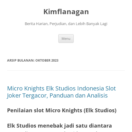
Langsung
ke
Kimflanagan
isi
Berita Harian, Perjudian, dan Lebih Banyak Lagi
Menu
ARSIP BULANAN:
OKTOBER 2023
Micro Knights Elk Studios Indonesia Slot
Joker Tergacor, Panduan dan Analisis
Penilaian slot Micro Knights (Elk Studios)
Elk Studios menebak jadi satu diantara