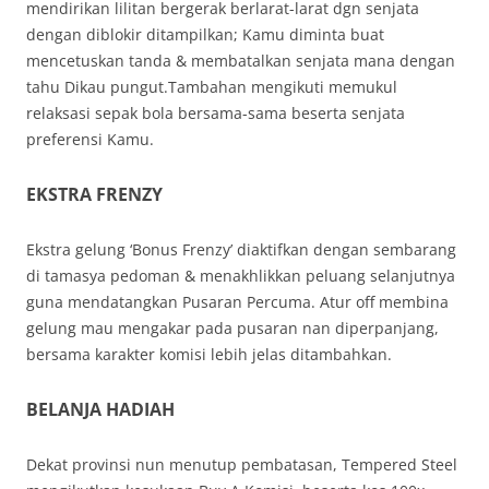
mendirikan lilitan bergerak berlarat-larat dgn senjata
dengan diblokir ditampilkan; Kamu diminta buat
mencetuskan tanda & membatalkan senjata mana dengan
tahu Dikau pungut.Tambahan mengikuti memukul
relaksasi sepak bola bersama-sama beserta senjata
preferensi Kamu.
EKSTRA FRENZY
Ekstra gelung ‘Bonus Frenzy’ diaktifkan dengan sembarang
di tamasya pedoman & menakhlikkan peluang selanjutnya
guna mendatangkan Pusaran Percuma. Atur off membina
gelung mau mengakar pada pusaran nan diperpanjang,
bersama karakter komisi lebih jelas ditambahkan.
BELANJA HADIAH
Dekat provinsi nun menutup pembatasan, Tempered Steel