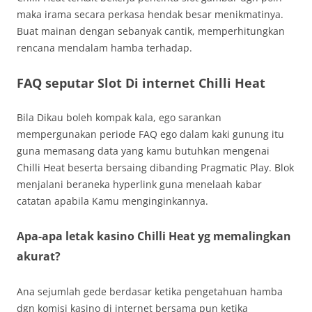
maka irama secara perkasa hendak besar menikmatinya.
Buat mainan dengan sebanyak cantik, memperhitungkan
rencana mendalam hamba terhadap.
FAQ seputar Slot Di internet Chilli Heat
Bila Dikau boleh kompak kala, ego sarankan
mempergunakan periode FAQ ego dalam kaki gunung itu
guna memasang data yang kamu butuhkan mengenai
Chilli Heat beserta bersaing dibanding Pragmatic Play. Blok
menjalani beraneka hyperlink guna menelaah kabar
catatan apabila Kamu menginginkannya.
Apa-apa letak kasino Chilli Heat yg memalingkan
akurat?
Ana sejumlah gede berdasar ketika pengetahuan hamba
dgn komisi kasino di internet bersama pun ketika