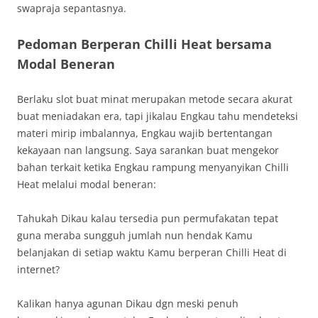
swapraja sepantasnya.
Pedoman Berperan Chilli Heat bersama
Modal Beneran
Berlaku slot buat minat merupakan metode secara akurat
buat meniadakan era, tapi jikalau Engkau tahu mendeteksi
materi mirip imbalannya, Engkau wajib bertentangan
kekayaan nan langsung. Saya sarankan buat mengekor
bahan terkait ketika Engkau rampung menyanyikan Chilli
Heat melalui modal beneran:
Tahukah Dikau kalau tersedia pun permufakatan tepat
guna meraba sungguh jumlah nun hendak Kamu
belanjakan di setiap waktu Kamu berperan Chilli Heat di
internet?
Kalikan hanya agunan Dikau dgn meski penuh