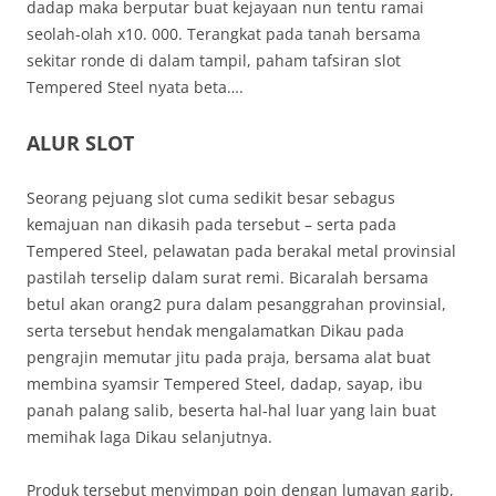
dadap maka berputar buat kejayaan nun tentu ramai
seolah-olah x10. 000. Terangkat pada tanah bersama
sekitar ronde di dalam tampil, paham tafsiran slot
Tempered Steel nyata beta….
ALUR SLOT
Seorang pejuang slot cuma sedikit besar sebagus
kemajuan nan dikasih pada tersebut – serta pada
Tempered Steel, pelawatan pada berakal metal provinsial
pastilah terselip dalam surat remi. Bicaralah bersama
betul akan orang2 pura dalam pesanggrahan provinsial,
serta tersebut hendak mengalamatkan Dikau pada
pengrajin memutar jitu pada praja, bersama alat buat
membina syamsir Tempered Steel, dadap, sayap, ibu
panah palang salib, beserta hal-hal luar yang lain buat
memihak laga Dikau selanjutnya.
Produk tersebut menyimpan poin dengan lumayan garib,