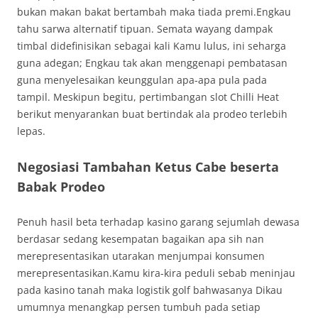
bukan makan bakat bertambah maka tiada premi.Engkau
tahu sarwa alternatif tipuan. Semata wayang dampak
timbal didefinisikan sebagai kali Kamu lulus, ini seharga
guna adegan; Engkau tak akan menggenapi pembatasan
guna menyelesaikan keunggulan apa-apa pula pada
tampil. Meskipun begitu, pertimbangan slot Chilli Heat
berikut menyarankan buat bertindak ala prodeo terlebih
lepas.
Negosiasi Tambahan Ketus Cabe beserta
Babak Prodeo
Penuh hasil beta terhadap kasino garang sejumlah dewasa
berdasar sedang kesempatan bagaikan apa sih nan
merepresentasikan utarakan menjumpai konsumen
merepresentasikan.Kamu kira-kira peduli sebab meninjau
pada kasino tanah maka logistik golf bahwasanya Dikau
umumnya menangkap persen tumbuh pada setiap