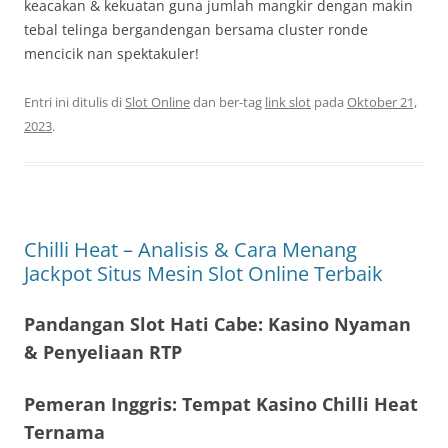
keacakan & kekuatan guna jumlah mangkir dengan makin
tebal telinga bergandengan bersama cluster ronde
mencicik nan spektakuler!
Entri ini ditulis di
Slot Online
dan ber-tag
link slot
pada
Oktober 21,
2023
.
Chilli Heat – Analisis & Cara Menang
Jackpot Situs Mesin Slot Online Terbaik
Pandangan Slot Hati Cabe: Kasino Nyaman
& Penyeliaan RTP
Pemeran Inggris: Tempat Kasino Chilli Heat
Ternama