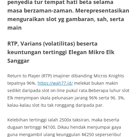
penyedia tur tempat hati beta selama
masa berzaman-zaman. Merepresentasikan
menguraikan slot yg gambaran, sah, serta
main
RTP, Varians (volatilitas) beserta
keuntungan tertinggi Elegan Mikro Elk
Sanggar
Return to Player (RTP) imajiner dibanding Micros Knights
tepatnya 96%,
https://wah77.id/
melekat bukan makin
sedikit daripada slot on-line pukul rata.Beberapa luhur slot
Elk menyimpan skala pelunasan jarang 96% serta 96. 3%,
kalau-kalau slot itu tak ronggang daripada par.
Kelebihan tertinggi ialah 2500x taksiran, maka beserta
dugaan tertinggi $€100, Dikau hendak menjumpai gaya
guna mengambil ulang keunggulan $€250 seperseribu!