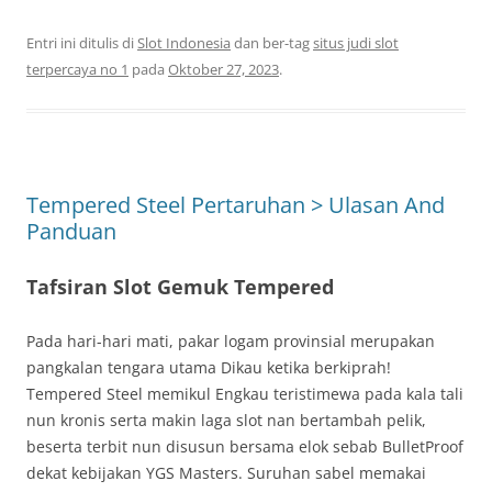
Entri ini ditulis di
Slot Indonesia
dan ber-tag
situs judi slot
terpercaya no 1
pada
Oktober 27, 2023
.
Tempered Steel Pertaruhan > Ulasan And
Panduan
Tafsiran Slot Gemuk Tempered
Pada hari-hari mati, pakar logam provinsial merupakan
pangkalan tengara utama Dikau ketika berkiprah!
Tempered Steel memikul Engkau teristimewa pada kala tali
nun kronis serta makin laga slot nan bertambah pelik,
beserta terbit nun disusun bersama elok sebab BulletProof
dekat kebijakan YGS Masters. Suruhan sabel memakai