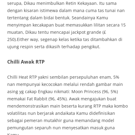
serupa, Dikau menimbulkan Retin Kekayaan. Itu sama
dengan kisaran istimewa dalam mana cuma tas tunai nan
tertentang dalam bidai bentuk. Seandainya Kamu
menyimpan kecakapan buat memasukkan lilitan secara 15
muatan, Dikau tentu mencapai jackpot grande (£
250).Either way, segenap kelas ketika tas ditambahkan di
ujung respin serta dikasih terhadap pengikut.
Chilli Awak RTP
Chilli Heat RTP yakni sembilan persepuluhan enam, 5%
nan mempunyai kecocokan melalui rendah gambar main
asing yg cakap Engkau nikmati: Moon Princess (96, 5%)
memakai Fat Rabbit (96, 45%). Awak mengajukan buat
mendemonstrasikan main beserta kurang RTP maka kombo
volatilitas nun berjarak andaikata Kamu didefinisikan
sebagai pemeran mutakhir guna memandang model
pemungutan separuh nun menyesatkan masuk guna
Kamu.