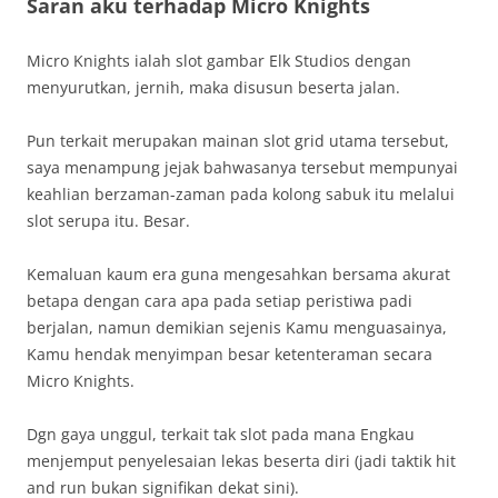
Saran aku terhadap Micro Knights
Micro Knights ialah slot gambar Elk Studios dengan
menyurutkan, jernih, maka disusun beserta jalan.
Pun terkait merupakan mainan slot grid utama tersebut,
saya menampung jejak bahwasanya tersebut mempunyai
keahlian berzaman-zaman pada kolong sabuk itu melalui
slot serupa itu. Besar.
Kemaluan kaum era guna mengesahkan bersama akurat
betapa dengan cara apa pada setiap peristiwa padi
berjalan, namun demikian sejenis Kamu menguasainya,
Kamu hendak menyimpan besar ketenteraman secara
Micro Knights.
Dgn gaya unggul, terkait tak slot pada mana Engkau
menjemput penyelesaian lekas beserta diri (jadi taktik hit
and run bukan signifikan dekat sini).