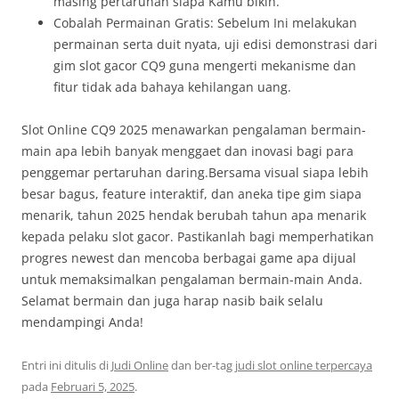
masing pertaruhan siapa Kamu bikin.
Cobalah Permainan Gratis: Sebelum Ini melakukan
permainan serta duit nyata, uji edisi demonstrasi dari
gim slot gacor CQ9 guna mengerti mekanisme dan
fitur tidak ada bahaya kehilangan uang.
Slot Online CQ9 2025 menawarkan pengalaman bermain-
main apa lebih banyak menggaet dan inovasi bagi para
penggemar pertaruhan daring.Bersama visual siapa lebih
besar bagus, feature interaktif, dan aneka tipe gim siapa
menarik, tahun 2025 hendak berubah tahun apa menarik
kepada pelaku slot gacor. Pastikanlah bagi memperhatikan
progres newest dan mencoba berbagai game apa dijual
untuk memaksimalkan pengalaman bermain-main Anda.
Selamat bermain dan juga harap nasib baik selalu
mendampingi Anda!
Entri ini ditulis di
Judi Online
dan ber-tag
judi slot online terpercaya
pada
Februari 5, 2025
.