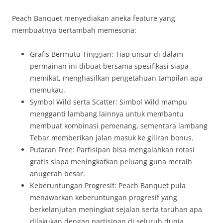
Peach Banquet menyediakan aneka feature yang
membuatnya bertambah memesona:
Grafis Bermutu Tinggian: Tiap unsur di dalam
permainan ini dibuat bersama spesifikasi siapa
memikat, menghasilkan pengetahuan tampilan apa
memukau.
Symbol Wild serta Scatter: Simbol Wild mampu
mengganti lambang lainnya untuk membantu
membuat kombinasi pemenang, sementara lambang
Tebar memberikan jalan masuk ke giliran bonus.
Putaran Free: Partisipan bisa mengalahkan rotasi
gratis siapa meningkatkan peluang guna meraih
anugerah besar.
Keberuntungan Progresif: Peach Banquet pula
menawarkan keberuntungan progresif yang
berkelanjutan meningkat sejalan serta taruhan apa
dilakukan dengan partisipan di seluruh dunia.