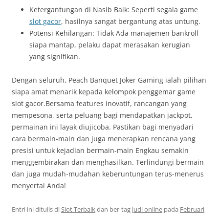
Ketergantungan di Nasib Baik: Seperti segala game
slot gacor
, hasilnya sangat bergantung atas untung.
Potensi Kehilangan: Tidak Ada manajemen bankroll
siapa mantap, pelaku dapat merasakan kerugian
yang signifikan.
Dengan seluruh, Peach Banquet Joker Gaming ialah pilihan
siapa amat menarik kepada kelompok penggemar game
slot gacor.Bersama features inovatif, rancangan yang
mempesona, serta peluang bagi mendapatkan jackpot,
permainan ini layak diujicoba. Pastikan bagi menyadari
cara bermain-main dan juga menerapkan rencana yang
presisi untuk kejadian bermain-main Engkau semakin
menggembirakan dan menghasilkan. Terlindungi bermain
dan juga mudah-mudahan keberuntungan terus-menerus
menyertai Anda!
Entri ini ditulis di
Slot Terbaik
dan ber-tag
judi online
pada
Februari