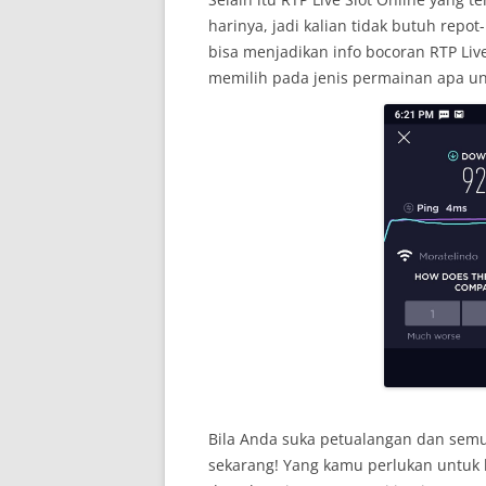
harinya, jadi kalian tidak butuh repo
bisa menjadikan info bocoran RTP Live
memilih pada jenis permainan apa un
Bila Anda suka petualangan dan semu
sekarang! Yang kamu perlukan untuk 