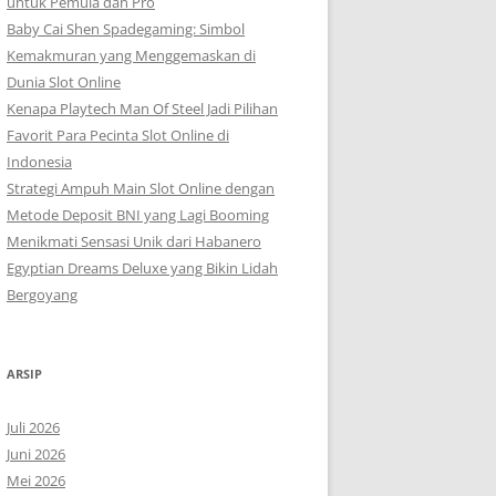
untuk Pemula dan Pro
Baby Cai Shen Spadegaming: Simbol
Kemakmuran yang Menggemaskan di
Dunia Slot Online
Kenapa Playtech Man Of Steel Jadi Pilihan
Favorit Para Pecinta Slot Online di
Indonesia
Strategi Ampuh Main Slot Online dengan
Metode Deposit BNI yang Lagi Booming
Menikmati Sensasi Unik dari Habanero
Egyptian Dreams Deluxe yang Bikin Lidah
Bergoyang
ARSIP
Juli 2026
Juni 2026
Mei 2026