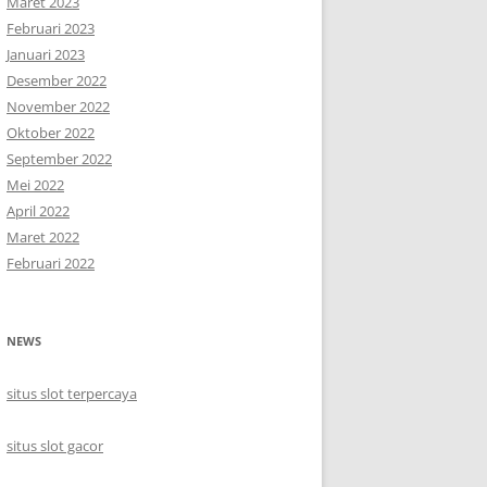
Maret 2023
Februari 2023
Januari 2023
Desember 2022
November 2022
Oktober 2022
September 2022
Mei 2022
April 2022
Maret 2022
Februari 2022
NEWS
situs slot terpercaya
situs slot gacor