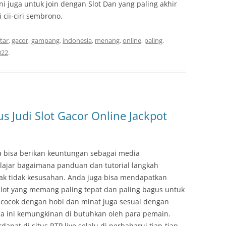
ni juga untuk join dengan Slot Dan yang paling akhir
cii-ciri sembrono.
tar
,
gacor
,
gampang
,
indonesia
,
menang
,
online
,
paling
,
022
.
us Judi Slot Gacor Online Jackpot
a bisa berikan keuntungan sebagai media
elajar bagaimana panduan dan tutorial langkah
ak tidak kesusahan. Anda juga bisa mendapatkan
slot yang memang paling tepat dan paling bagus untuk
t cocok dengan hobi dan minat juga sesuai dengan
a ini kemungkinan di butuhkan oleh para pemain.
rdapat di situs RTP live selalu di perbaharui tiap-tiap