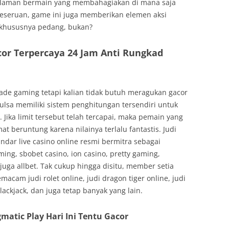
galaman bermain yang membahagiakan di mana saja
seruan, game ini juga memberikan elemen aksi
 khususnya pedang, bukan?
acor Terpercaya 24 Jam Anti Rungkad
ade gaming tetapi kalian tidak butuh meragukan gacor
ulsa memiliki sistem penghitungan tersendiri untuk
Jika limit tersebut telah tercapai, maka pemain yang
 beruntung karena nilainya terlalu fantastis. Judi
dar live casino online resmi bermitra sebagai
ming, sbobet casino, ion casino, pretty gaming,
uga allbet. Tak cukup hingga disitu, member setia
macam judi rolet online, judi dragon tiger online, judi
blackjack, dan juga tetap banyak yang lain.
matic Play Hari Ini Tentu Gacor