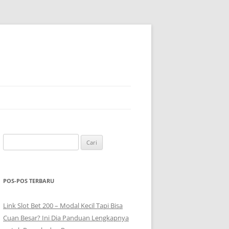
Cari
untuk:
POS-POS TERBARU
Link Slot Bet 200 – Modal Kecil Tapi Bisa
Cuan Besar? Ini Dia Panduan Lengkapnya