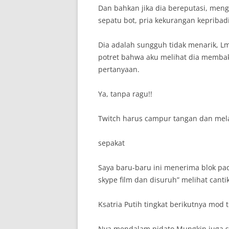
Dan bahkan jika dia bereputasi, men
sepatu bot, pria kekurangan kepribad
Dia adalah sungguh tidak menarik, Lm
potret bahwa aku melihat dia memba
pertanyaan.
Ya, tanpa ragu!!
Twitch harus campur tangan dan mela
sepakat
Saya baru-baru ini menerima blok pa
skype film dan disuruh” melihat cant
Ksatria Putih tingkat berikutnya mod t
Nya mendalam pidato Mungkin juga s