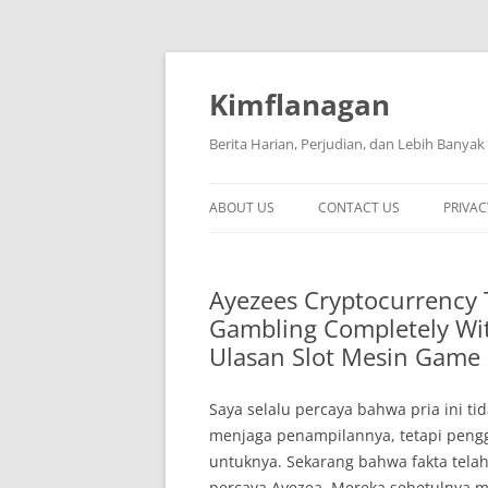
Langsung
ke
isi
Kimflanagan
Berita Harian, Perjudian, dan Lebih Banyak
ABOUT US
CONTACT US
PRIVAC
Ayezees Cryptocurrency 
Gambling Completely Wi
Ulasan Slot Mesin Game 
Saya selalu percaya bahwa pria ini 
menjaga penampilannya, tetapi peng
untuknya. Sekarang bahwa fakta tela
percaya Ayezea. Mereka sebetulnya 