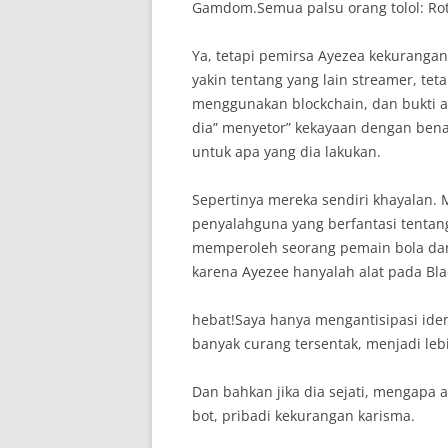
Gamdom.Semua palsu orang tolol: Ro
Ya, tetapi pemirsa Ayezea kekurangan 
yakin tentang yang lain streamer, tet
menggunakan blockchain, dan bukti a
dia” menyetor” kekayaan dengan benar
untuk apa yang dia lakukan.
Sepertinya mereka sendiri khayalan.
penyalahguna yang berfantasi tentang
memperoleh seorang pemain bola dan 
karena Ayezee hanyalah alat pada Bla
hebat!Saya hanya mengantisipasi iden
banyak curang tersentak, menjadi leb
Dan bahkan jika dia sejati, mengapa
bot, pribadi kekurangan karisma.