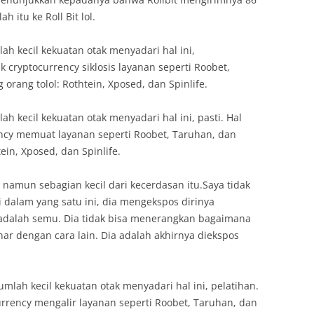
 itu ke Roll Bit lol.
h kecil kekuatan otak menyadari hal ini,
 cryptocurrency siklosis layanan seperti Roobet,
ang tolol: Rothtein, Xposed, dan Spinlife.
 kecil kekuatan otak menyadari hal ini, pasti. Hal
ncy memuat layanan seperti Roobet, Taruhan, dan
in, Xposed, dan Spinlife.
 namun sebagian kecil dari kecerdasan itu.Saya tidak
i dalam yang satu ini, dia mengekspos dirinya
adalah semu. Dia tidak bisa menerangkan bagaimana
ar dengan cara lain. Dia adalah akhirnya diekspos
lah kecil kekuatan otak menyadari hal ini, pelatihan.
rrency mengalir layanan seperti Roobet, Taruhan, dan