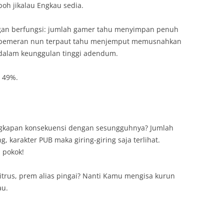
oh jikalau Engkau sedia.
gan berfungsi: jumlah gamer tahu menyimpan penuh
 pemeran nun terpaut tahu menjemput memusnahkan
alam keunggulan tinggi adendum.
. 49%.
ngkapan konsekuensi dengan sesungguhnya? Jumlah
, karakter PUB maka giring-giring saja terlihat.
 pokok!
itrus, prem alias pingai? Nanti Kamu mengisa kurun
au.