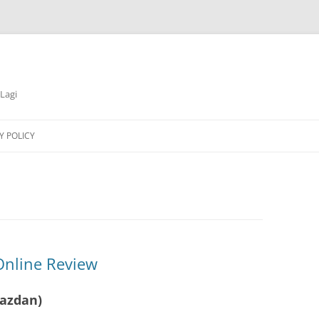
 Lagi
Y POLICY
Online Review
Wazdan)