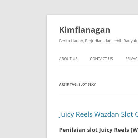
Langsung
ke
isi
Kimflanagan
Berita Harian, Perjudian, dan Lebih Banyak
ABOUT US
CONTACT US
PRIVAC
ARSIP TAG:
SLOT SEXY
Juicy Reels Wazdan Slot 
Penilaian slot Juicy Reels (