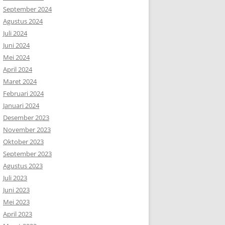
September 2024
Agustus 2024
Juli 2024
Juni 2024
Mei 2024
April 2024
Maret 2024
Februari 2024
Januari 2024
Desember 2023
November 2023
Oktober 2023
September 2023
Agustus 2023
Juli 2023
Juni 2023
Mei 2023
April 2023