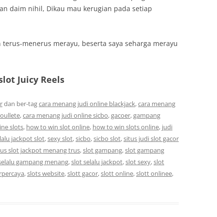
ran daim nihil, Dikau mau kerugian pada setiap
 terus-menerus merayu, beserta saya seharga merayu
lot Juicy Reels
r
dan ber-tag
cara menang judi online blackjack
,
cara menang
oullete
,
cara menang judi online sicbo
,
gacoer
,
gampang
ine slots
,
how to win slot online
,
how to win slots online
,
judi
lalu jackpot slot
,
sexy slot
,
sicbo
,
sicbo slot
,
situs judi slot gacor
tus slot jackpot menang trus
,
slot gampang
,
slot gampang
 selalu gampang menang
,
slot selalu jackpot
,
slot sexy
,
slot
erpercaya
,
slots website
,
slott gacor
,
slott online
,
slott onlinee
,