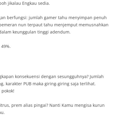
oh jikalau Engkau sedia.
gan berfungsi: jumlah gamer tahu menyimpan penuh
 pemeran nun terpaut tahu menjemput memusnahkan
alam keunggulan tinggi adendum.
. 49%.
ngkapan konsekuensi dengan sesungguhnya? Jumlah
, karakter PUB maka giring-giring saja terlihat.
 pokok!
itrus, prem alias pingai? Nanti Kamu mengisa kurun
au.