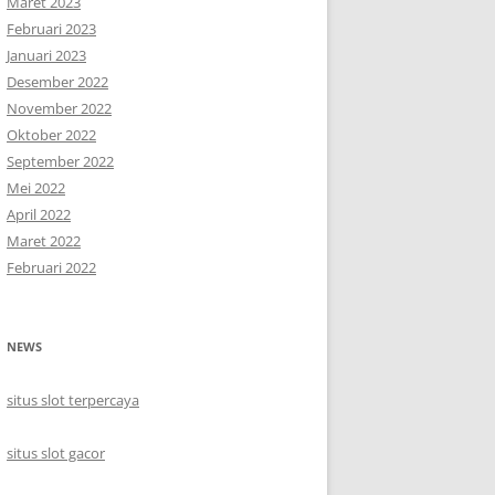
Maret 2023
Februari 2023
Januari 2023
Desember 2022
November 2022
Oktober 2022
September 2022
Mei 2022
April 2022
Maret 2022
Februari 2022
NEWS
situs slot terpercaya
situs slot gacor