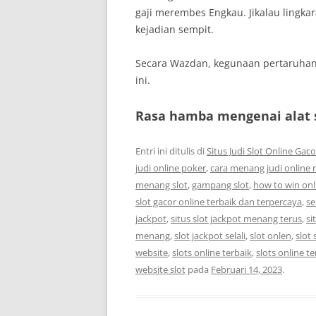
gaji merembes Engkau. Jikalau lingka
kejadian sempit.
Secara Wazdan, kegunaan pertaruhan
ini.
Rasa hamba mengenai alat s
Entri ini ditulis di
Situs Judi Slot Online Gaco
judi online poker
,
cara menang judi online r
menang slot
,
gampang slot
,
how to win onl
slot gacor online terbaik dan terpercaya
,
se
jackpot
,
situs slot jackpot menang terus
,
si
menang
,
slot jackpot selali
,
slot onlen
,
slot
website
,
slots online terbaik
,
slots online t
website slot
pada
Februari 14, 2023
.