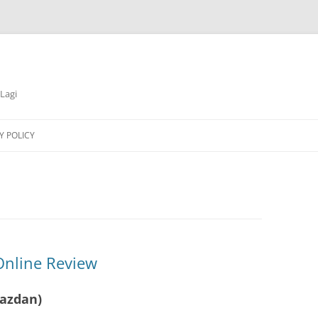
 Lagi
Y POLICY
Online Review
Wazdan)