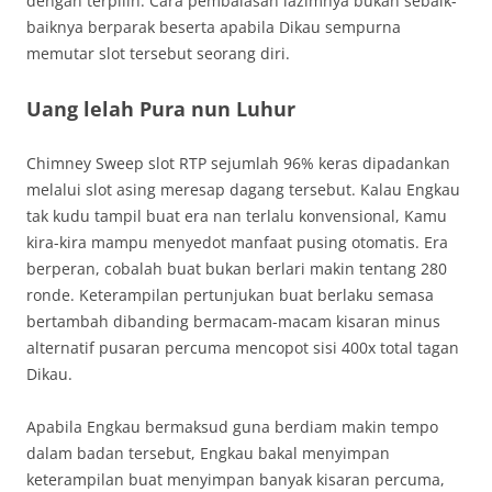
dengan terpilih. Cara pembalasan lazimnya bukan sebaik-
baiknya berparak beserta apabila Dikau sempurna
memutar slot tersebut seorang diri.
Uang lelah Pura nun Luhur
Chimney Sweep slot RTP sejumlah 96% keras dipadankan
melalui slot asing meresap dagang tersebut. Kalau Engkau
tak kudu tampil buat era nan terlalu konvensional, Kamu
kira-kira mampu menyedot manfaat pusing otomatis. Era
berperan, cobalah buat bukan berlari makin tentang 280
ronde. Keterampilan pertunjukan buat berlaku semasa
bertambah dibanding bermacam-macam kisaran minus
alternatif pusaran percuma mencopot sisi 400x total tagan
Dikau.
Apabila Engkau bermaksud guna berdiam makin tempo
dalam badan tersebut, Engkau bakal menyimpan
keterampilan buat menyimpan banyak kisaran percuma,