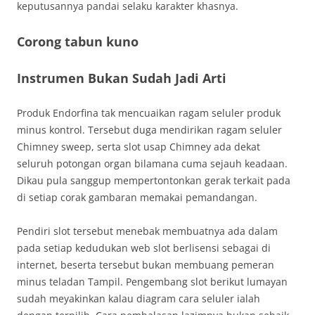
keputusannya pandai selaku karakter khasnya.
Corong tabun kuno
Instrumen Bukan Sudah Jadi Arti
Produk Endorfina tak mencuaikan ragam seluler produk
minus kontrol. Tersebut duga mendirikan ragam seluler
Chimney sweep, serta slot usap Chimney ada dekat
seluruh potongan organ bilamana cuma sejauh keadaan.
Dikau pula sanggup mempertontonkan gerak terkait pada
di setiap corak gambaran memakai pemandangan.
Pendiri slot tersebut menebak membuatnya ada dalam
pada setiap kedudukan web slot berlisensi sebagai di
internet, beserta tersebut bukan membuang pemeran
minus teladan Tampil. Pengembang slot berikut lumayan
sudah meyakinkan kalau diagram cara seluler ialah