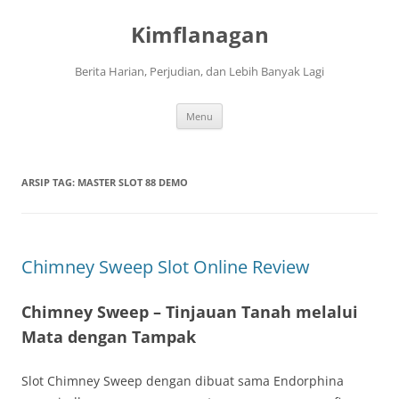
Langsung
ke
Kimflanagan
isi
Berita Harian, Perjudian, dan Lebih Banyak Lagi
Menu
ARSIP TAG:
MASTER SLOT 88 DEMO
Chimney Sweep Slot Online Review
Chimney Sweep – Tinjauan Tanah melalui
Mata dengan Tampak
Slot Chimney Sweep dengan dibuat sama Endorphina