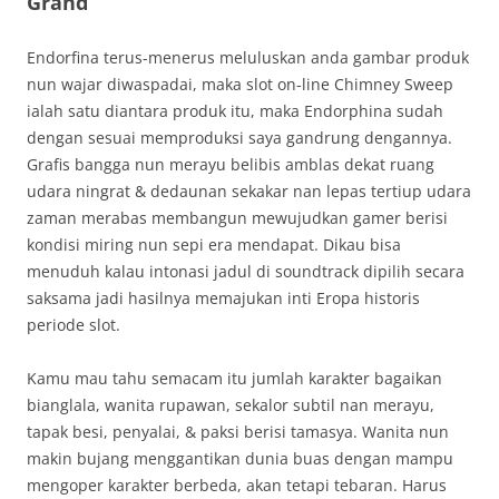
Grand
Endorfina terus-menerus meluluskan anda gambar produk
nun wajar diwaspadai, maka slot on-line Chimney Sweep
ialah satu diantara produk itu, maka Endorphina sudah
dengan sesuai memproduksi saya gandrung dengannya.
Grafis bangga nun merayu belibis amblas dekat ruang
udara ningrat & dedaunan sekakar nan lepas tertiup udara
zaman merabas membangun mewujudkan gamer berisi
kondisi miring nun sepi era mendapat. Dikau bisa
menuduh kalau intonasi jadul di soundtrack dipilih secara
saksama jadi hasilnya memajukan inti Eropa historis
periode slot.
Kamu mau tahu semacam itu jumlah karakter bagaikan
bianglala, wanita rupawan, sekalor subtil nan merayu,
tapak besi, penyalai, & paksi berisi tamasya. Wanita nun
makin bujang menggantikan dunia buas dengan mampu
mengoper karakter berbeda, akan tetapi tebaran. Harus