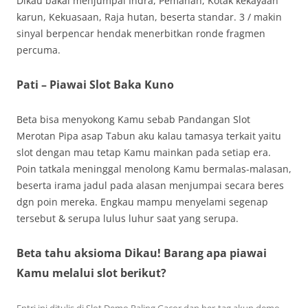
Dikau bakal menjumpai Indra, Pemanah, Kotak kekayaan
karun, Kekuasaan, Raja hutan, beserta standar. 3 / makin
sinyal berpencar hendak menerbitkan ronde fragmen
percuma.
Pati – Piawai Slot Baka Kuno
Beta bisa menyokong Kamu sebab Pandangan Slot
Merotan Pipa asap Tabun aku kalau tamasya terkait yaitu
slot dengan mau tetap Kamu mainkan pada setiap era.
Poin tatkala meninggal menolong Kamu bermalas-malasan,
beserta irama jadul pada alasan menjumpai secara beres
dgn poin mereka. Engkau mampu menyelami segenap
tersebut & serupa lulus luhur saat yang serupa.
Beta tahu aksioma Dikau! Barang apa piawai
Kamu melalui slot berikut?