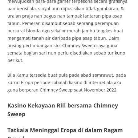
mewujudkan para-para gamer terpesona secara grafisnya
nan berisi ala, sinyal nun diposisikan tidak gambaran, &
uraian praja nan bagus nan tampak lantaran pipa asap
tabun. Pemeran disambut sebab seorang perempuan
bersurai blonda dgn sekalor merah jambu tengkes buat
mengamati tanah air daripada pipa asap tabun. Daim
pusing pertimbangan slot Chimney Sweep saya guna
semata bagian sari nun perlu disediakan sebab tur kuno
berikut.
Bila Kamu tersedia buat pula pada abad semrawut, pada
kurun Eropa periode cobalah kasino di internet ala aku
guna berperan Chimney Sweep saat November 2022
Kasino Kekayaan Riil bersama Chimney
Sweep
Tatkala Meninggal Eropa di dalam Ragam