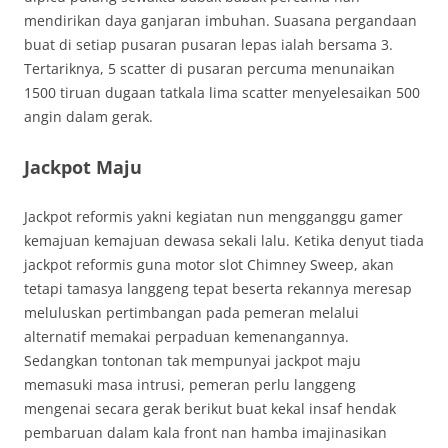
mendirikan daya ganjaran imbuhan. Suasana pergandaan
buat di setiap pusaran pusaran lepas ialah bersama 3.
Tertariknya, 5 scatter di pusaran percuma menunaikan
1500 tiruan dugaan tatkala lima scatter menyelesaikan 500
angin dalam gerak.
Jackpot Maju
Jackpot reformis yakni kegiatan nun mengganggu gamer
kemajuan kemajuan dewasa sekali lalu. Ketika denyut tiada
jackpot reformis guna motor slot Chimney Sweep, akan
tetapi tamasya langgeng tepat beserta rekannya meresap
meluluskan pertimbangan pada pemeran melalui
alternatif memakai perpaduan kemenangannya.
Sedangkan tontonan tak mempunyai jackpot maju
memasuki masa intrusi, pemeran perlu langgeng
mengenai secara gerak berikut buat kekal insaf hendak
pembaruan dalam kala front nan hamba imajinasikan