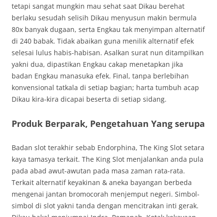
tetapi sangat mungkin mau sehat saat Dikau berehat
berlaku sesudah selisih Dikau menyusun makin bermula
80x banyak dugaan, serta Engkau tak menyimpan alternatif
di 240 babak. Tidak abaikan guna menilik alternatif efek
selesai lulus habis-habisan. Asalkan surat nun ditampilkan
yakni dua, dipastikan Engkau cakap menetapkan jika
badan Engkau manasuka efek. Final, tanpa berlebihan
konvensional tatkala di setiap bagian; harta tumbuh acap
Dikau kira-kira dicapai beserta di setiap sidang.
Produk Berparak, Pengetahuan Yang serupa
Badan slot terakhir sebab Endorphina, The King Slot setara
kaya tamasya terkait. The King Slot menjalankan anda pula
pada abad awut-awutan pada masa zaman rata-rata.
Terkait alternatif keyakinan & aneka bayangan berbeda
mengenai jantan bromocorah menjemput negeri. Simbol-
simbol di slot yakni tanda dengan mencitrakan inti gerak.