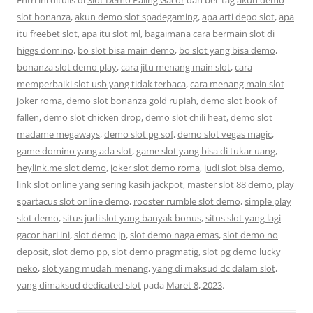
Entri ini ditulis di
Slot Demo Paling Gacor
dan ber-tag
akun demo
slot bonanza
,
akun demo slot spadegaming
,
apa arti depo slot
,
apa
itu freebet slot
,
apa itu slot ml
,
bagaimana cara bermain slot di
higgs domino
,
bo slot bisa main demo
,
bo slot yang bisa demo
,
bonanza slot demo play
,
cara jitu menang main slot
,
cara
memperbaiki slot usb yang tidak terbaca
,
cara menang main slot
joker roma
,
demo slot bonanza gold rupiah
,
demo slot book of
fallen
,
demo slot chicken drop
,
demo slot chili heat
,
demo slot
madame megaways
,
demo slot pg sof
,
demo slot vegas magic
,
game domino yang ada slot
,
game slot yang bisa di tukar uang
,
heylink.me slot demo
,
joker slot demo roma
,
judi slot bisa demo
,
link slot online yang sering kasih jackpot
,
master slot 88 demo
,
play
spartacus slot online demo
,
rooster rumble slot demo
,
simple play
slot demo
,
situs judi slot yang banyak bonus
,
situs slot yang lagi
gacor hari ini
,
slot demo jp
,
slot demo naga emas
,
slot demo no
deposit
,
slot demo pp
,
slot demo pragmatig
,
slot pg demo lucky
neko
,
slot yang mudah menang
,
yang di maksud dc dalam slot
,
yang dimaksud dedicated slot
pada
Maret 8, 2023
.