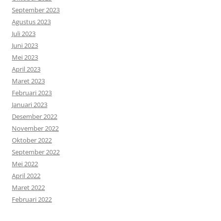
September 2023
Agustus 2023
Juli 2023
Juni 2023
Mei 2023
April 2023
Maret 2023
Februari 2023
Januari 2023
Desember 2022
November 2022
Oktober 2022
September 2022
Mei 2022
April 2022
Maret 2022
Februari 2022