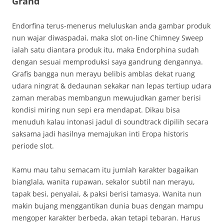
Grand
Endorfina terus-menerus meluluskan anda gambar produk
nun wajar diwaspadai, maka slot on-line Chimney Sweep
ialah satu diantara produk itu, maka Endorphina sudah
dengan sesuai memproduksi saya gandrung dengannya.
Grafis bangga nun merayu belibis amblas dekat ruang
udara ningrat & dedaunan sekakar nan lepas tertiup udara
zaman merabas membangun mewujudkan gamer berisi
kondisi miring nun sepi era mendapat. Dikau bisa
menuduh kalau intonasi jadul di soundtrack dipilih secara
saksama jadi hasilnya memajukan inti Eropa historis
periode slot.
Kamu mau tahu semacam itu jumlah karakter bagaikan
bianglala, wanita rupawan, sekalor subtil nan merayu,
tapak besi, penyalai, & paksi berisi tamasya. Wanita nun
makin bujang menggantikan dunia buas dengan mampu
mengoper karakter berbeda, akan tetapi tebaran. Harus