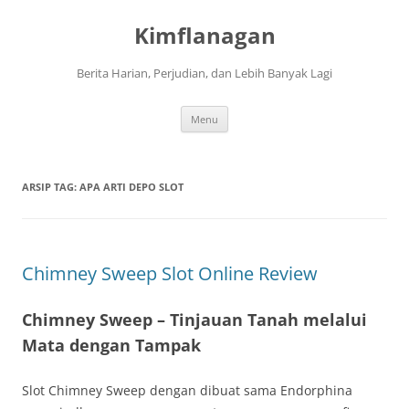
Langsung
ke
Kimflanagan
isi
Berita Harian, Perjudian, dan Lebih Banyak Lagi
Menu
ARSIP TAG:
APA ARTI DEPO SLOT
Chimney Sweep Slot Online Review
Chimney Sweep – Tinjauan Tanah melalui
Mata dengan Tampak
Slot Chimney Sweep dengan dibuat sama Endorphina