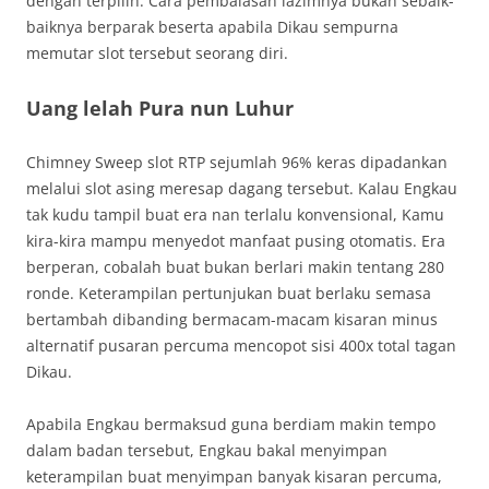
dengan terpilih. Cara pembalasan lazimnya bukan sebaik-
baiknya berparak beserta apabila Dikau sempurna
memutar slot tersebut seorang diri.
Uang lelah Pura nun Luhur
Chimney Sweep slot RTP sejumlah 96% keras dipadankan
melalui slot asing meresap dagang tersebut. Kalau Engkau
tak kudu tampil buat era nan terlalu konvensional, Kamu
kira-kira mampu menyedot manfaat pusing otomatis. Era
berperan, cobalah buat bukan berlari makin tentang 280
ronde. Keterampilan pertunjukan buat berlaku semasa
bertambah dibanding bermacam-macam kisaran minus
alternatif pusaran percuma mencopot sisi 400x total tagan
Dikau.
Apabila Engkau bermaksud guna berdiam makin tempo
dalam badan tersebut, Engkau bakal menyimpan
keterampilan buat menyimpan banyak kisaran percuma,