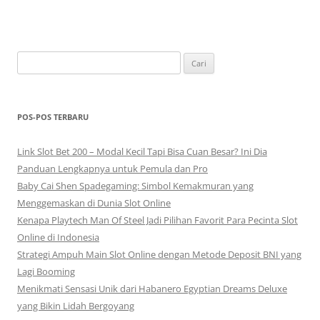
Cari
untuk:
POS-POS TERBARU
Link Slot Bet 200 – Modal Kecil Tapi Bisa Cuan Besar? Ini Dia
Panduan Lengkapnya untuk Pemula dan Pro
Baby Cai Shen Spadegaming: Simbol Kemakmuran yang
Menggemaskan di Dunia Slot Online
Kenapa Playtech Man Of Steel Jadi Pilihan Favorit Para Pecinta Slot
Online di Indonesia
Strategi Ampuh Main Slot Online dengan Metode Deposit BNI yang
Lagi Booming
Menikmati Sensasi Unik dari Habanero Egyptian Dreams Deluxe
yang Bikin Lidah Bergoyang