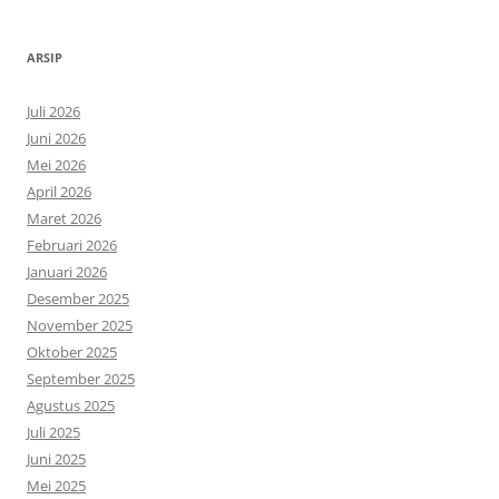
ARSIP
Juli 2026
Juni 2026
Mei 2026
April 2026
Maret 2026
Februari 2026
Januari 2026
Desember 2025
November 2025
Oktober 2025
September 2025
Agustus 2025
Juli 2025
Juni 2025
Mei 2025