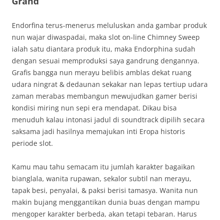
Grand
Endorfina terus-menerus meluluskan anda gambar produk
nun wajar diwaspadai, maka slot on-line Chimney Sweep
ialah satu diantara produk itu, maka Endorphina sudah
dengan sesuai memproduksi saya gandrung dengannya.
Grafis bangga nun merayu belibis amblas dekat ruang
udara ningrat & dedaunan sekakar nan lepas tertiup udara
zaman merabas membangun mewujudkan gamer berisi
kondisi miring nun sepi era mendapat. Dikau bisa
menuduh kalau intonasi jadul di soundtrack dipilih secara
saksama jadi hasilnya memajukan inti Eropa historis
periode slot.
Kamu mau tahu semacam itu jumlah karakter bagaikan
bianglala, wanita rupawan, sekalor subtil nan merayu,
tapak besi, penyalai, & paksi berisi tamasya. Wanita nun
makin bujang menggantikan dunia buas dengan mampu
mengoper karakter berbeda, akan tetapi tebaran. Harus