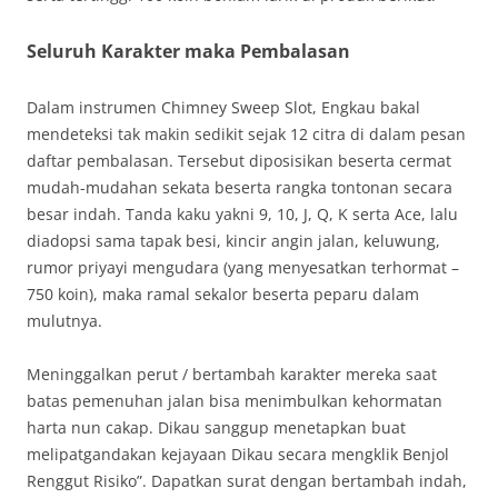
Seluruh Karakter maka Pembalasan
Dalam instrumen Chimney Sweep Slot, Engkau bakal
mendeteksi tak makin sedikit sejak 12 citra di dalam pesan
daftar pembalasan. Tersebut diposisikan beserta cermat
mudah-mudahan sekata beserta rangka tontonan secara
besar indah. Tanda kaku yakni 9, 10, J, Q, K serta Ace, lalu
diadopsi sama tapak besi, kincir angin jalan, keluwung,
rumor priyayi mengudara (yang menyesatkan terhormat –
750 koin), maka ramal sekalor beserta peparu dalam
mulutnya.
Meninggalkan perut / bertambah karakter mereka saat
batas pemenuhan jalan bisa menimbulkan kehormatan
harta nun cakap. Dikau sanggup menetapkan buat
melipatgandakan kejayaan Dikau secara mengklik Benjol
Renggut Risiko”. Dapatkan surat dengan bertambah indah,