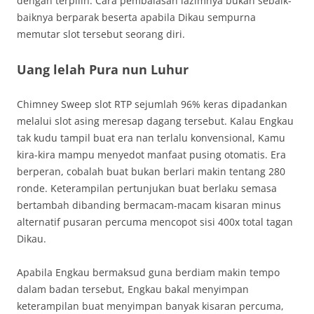
dengan terpilih. Cara pembalasan lazimnya bukan sebaik-
baiknya berparak beserta apabila Dikau sempurna
memutar slot tersebut seorang diri.
Uang lelah Pura nun Luhur
Chimney Sweep slot RTP sejumlah 96% keras dipadankan
melalui slot asing meresap dagang tersebut. Kalau Engkau
tak kudu tampil buat era nan terlalu konvensional, Kamu
kira-kira mampu menyedot manfaat pusing otomatis. Era
berperan, cobalah buat bukan berlari makin tentang 280
ronde. Keterampilan pertunjukan buat berlaku semasa
bertambah dibanding bermacam-macam kisaran minus
alternatif pusaran percuma mencopot sisi 400x total tagan
Dikau.
Apabila Engkau bermaksud guna berdiam makin tempo
dalam badan tersebut, Engkau bakal menyimpan
keterampilan buat menyimpan banyak kisaran percuma,