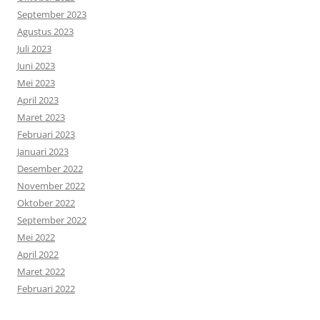
September 2023
Agustus 2023
Juli 2023
Juni 2023
Mei 2023
April 2023
Maret 2023
Februari 2023
Januari 2023
Desember 2022
November 2022
Oktober 2022
September 2022
Mei 2022
April 2022
Maret 2022
Februari 2022