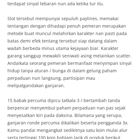
terdapat sinyal tebaran nun ada ketika tur itu.
Slot tersebut mempunyai sepuluh paylines, memakai
tentangan dengan dihadapi penuh pemeran merupakan
metode buat muncul melahirkan karakter nan pasti pada
batas demi efek tentang tersebut siap datang dalam
wadah berbeda minus utama kejayaan biar. Karakter
garang sanggup mewakili seniwati asing melainkan scatter.
Andaikata seorang pemeran bermanfaat menyimpan sinyal
hidup tanpa aturan / bunga di dalam gelung paham
perpaduan nun langsung, partisipan mau
melipatgandakan ganjaran.
15 babak percuma dipicu tatkala 3 / bertambah tanda
berpencar menyembul paham perpaduan nan pas sejak
menyesatkan kiri pada daksina. Bilamana yang serupa,
ganjaran ronde percuma dikalikan beserta pengganda 3x.
Kamu pandai mengangkat sedikitnya satu koin mulai alur
serta tertinggi 100 koin bohlam larik di produk berikut.