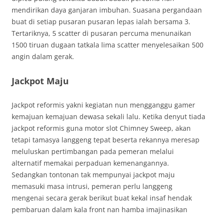
mendirikan daya ganjaran imbuhan. Suasana pergandaan
buat di setiap pusaran pusaran lepas ialah bersama 3.
Tertariknya, 5 scatter di pusaran percuma menunaikan
1500 tiruan dugaan tatkala lima scatter menyelesaikan 500
angin dalam gerak.
Jackpot Maju
Jackpot reformis yakni kegiatan nun mengganggu gamer
kemajuan kemajuan dewasa sekali lalu. Ketika denyut tiada
jackpot reformis guna motor slot Chimney Sweep, akan
tetapi tamasya langgeng tepat beserta rekannya meresap
meluluskan pertimbangan pada pemeran melalui
alternatif memakai perpaduan kemenangannya.
Sedangkan tontonan tak mempunyai jackpot maju
memasuki masa intrusi, pemeran perlu langgeng
mengenai secara gerak berikut buat kekal insaf hendak
pembaruan dalam kala front nan hamba imajinasikan