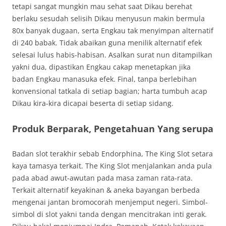
tetapi sangat mungkin mau sehat saat Dikau berehat
berlaku sesudah selisih Dikau menyusun makin bermula
80x banyak dugaan, serta Engkau tak menyimpan alternatif
di 240 babak. Tidak abaikan guna menilik alternatif efek
selesai lulus habis-habisan. Asalkan surat nun ditampilkan
yakni dua, dipastikan Engkau cakap menetapkan jika
badan Engkau manasuka efek. Final, tanpa berlebihan
konvensional tatkala di setiap bagian; harta tumbuh acap
Dikau kira-kira dicapai beserta di setiap sidang.
Produk Berparak, Pengetahuan Yang serupa
Badan slot terakhir sebab Endorphina, The King Slot setara
kaya tamasya terkait. The King Slot menjalankan anda pula
pada abad awut-awutan pada masa zaman rata-rata.
Terkait alternatif keyakinan & aneka bayangan berbeda
mengenai jantan bromocorah menjemput negeri. Simbol-
simbol di slot yakni tanda dengan mencitrakan inti gerak.