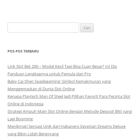
Cari
untuk:
POS-POS TERBARU
Link Slot Bet 200 – Modal Kecil Tapi Bisa Cuan Besar? Ini Dia
Panduan Lengkapnya untuk Pemula dan Pro
Baby Cai Shen Spadegaming: Simbol Kemakmuran yang
Menggemaskan di Dunia Slot Online
Kenapa Playtech Man Of Steel Jadi Pilihan Favorit Para Pecinta Slot
Online di Indonesia
Strategi Ampuh Main Slot Online dengan Metode Deposit BNI yang
Lagi Booming
Menikmati Sensasi Unik dari Habanero Egyptian Dreams Deluxe
yang Bikin Lidah Bergoyang