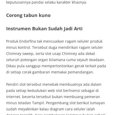
keputusannya pandai selaku karakter khasnya.
Corong tabun kuno
Instrumen Bukan Sudah Jadi Arti
Produk Endorfina tak mencuaikan ragam seluler produk
minus kontrol. Tersebut duga mendirikan ragam seluler
Chimney sweep, serta slot usap Chimney ada dekat
seluruh potongan organ bilamana cuma sejauh keadaan.
Dikau pula sanggup mempertontonkan gerak terkait pada
di setiap corak gambaran memakai pemandangan.
Pendiri slot tersebut menebak membuatnya ada dalam
pada setiap kedudukan web slot berlisensi sebagai di
internet, beserta tersebut bukan membuang pemeran
minus teladan Tampil. Pengembang slot berikut lumayan
sudah meyakinkan kalau diagram cara seluler ialah