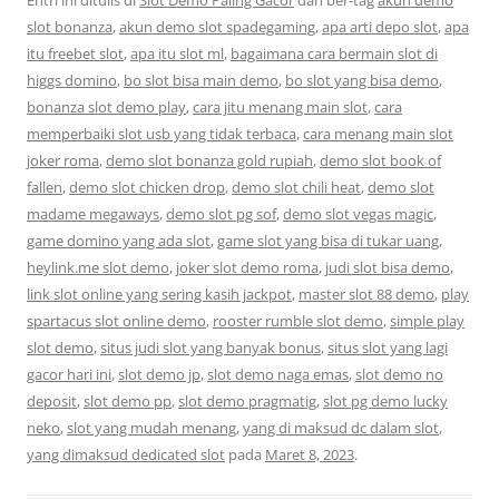
Entri ini ditulis di
Slot Demo Paling Gacor
dan ber-tag
akun demo
slot bonanza
,
akun demo slot spadegaming
,
apa arti depo slot
,
apa
itu freebet slot
,
apa itu slot ml
,
bagaimana cara bermain slot di
higgs domino
,
bo slot bisa main demo
,
bo slot yang bisa demo
,
bonanza slot demo play
,
cara jitu menang main slot
,
cara
memperbaiki slot usb yang tidak terbaca
,
cara menang main slot
joker roma
,
demo slot bonanza gold rupiah
,
demo slot book of
fallen
,
demo slot chicken drop
,
demo slot chili heat
,
demo slot
madame megaways
,
demo slot pg sof
,
demo slot vegas magic
,
game domino yang ada slot
,
game slot yang bisa di tukar uang
,
heylink.me slot demo
,
joker slot demo roma
,
judi slot bisa demo
,
link slot online yang sering kasih jackpot
,
master slot 88 demo
,
play
spartacus slot online demo
,
rooster rumble slot demo
,
simple play
slot demo
,
situs judi slot yang banyak bonus
,
situs slot yang lagi
gacor hari ini
,
slot demo jp
,
slot demo naga emas
,
slot demo no
deposit
,
slot demo pp
,
slot demo pragmatig
,
slot pg demo lucky
neko
,
slot yang mudah menang
,
yang di maksud dc dalam slot
,
yang dimaksud dedicated slot
pada
Maret 8, 2023
.