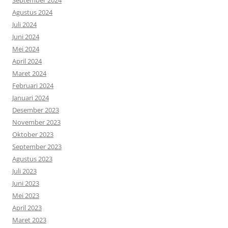
September 2024
Agustus 2024
Juli 2024
Juni 2024
Mei 2024
April 2024
Maret 2024
Februari 2024
Januari 2024
Desember 2023
November 2023
Oktober 2023
September 2023
Agustus 2023
Juli 2023
Juni 2023
Mei 2023
April 2023
Maret 2023