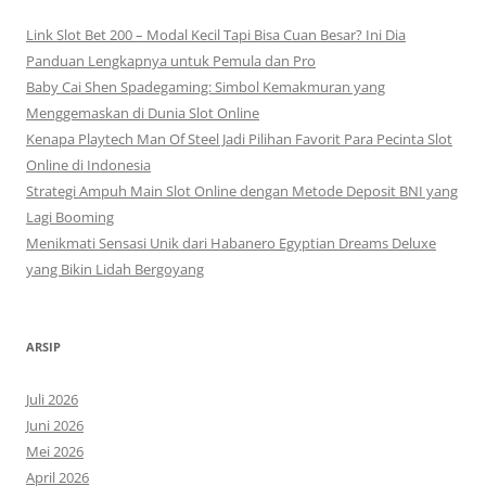
Link Slot Bet 200 – Modal Kecil Tapi Bisa Cuan Besar? Ini Dia
Panduan Lengkapnya untuk Pemula dan Pro
Baby Cai Shen Spadegaming: Simbol Kemakmuran yang
Menggemaskan di Dunia Slot Online
Kenapa Playtech Man Of Steel Jadi Pilihan Favorit Para Pecinta Slot
Online di Indonesia
Strategi Ampuh Main Slot Online dengan Metode Deposit BNI yang
Lagi Booming
Menikmati Sensasi Unik dari Habanero Egyptian Dreams Deluxe
yang Bikin Lidah Bergoyang
ARSIP
Juli 2026
Juni 2026
Mei 2026
April 2026