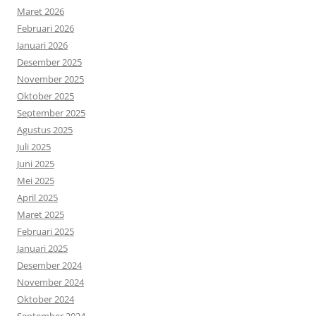
Maret 2026
Februari 2026
Januari 2026
Desember 2025
November 2025
Oktober 2025
September 2025
Agustus 2025
Juli 2025
Juni 2025
Mei 2025
April 2025
Maret 2025
Februari 2025
Januari 2025
Desember 2024
November 2024
Oktober 2024