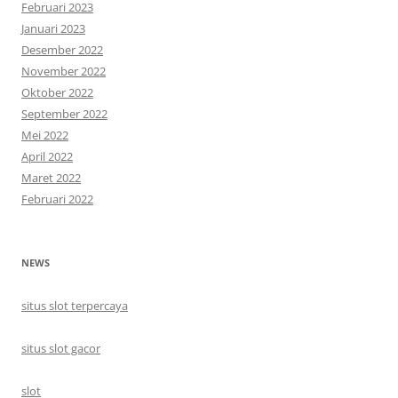
Februari 2023
Januari 2023
Desember 2022
November 2022
Oktober 2022
September 2022
Mei 2022
April 2022
Maret 2022
Februari 2022
NEWS
situs slot terpercaya
situs slot gacor
slot