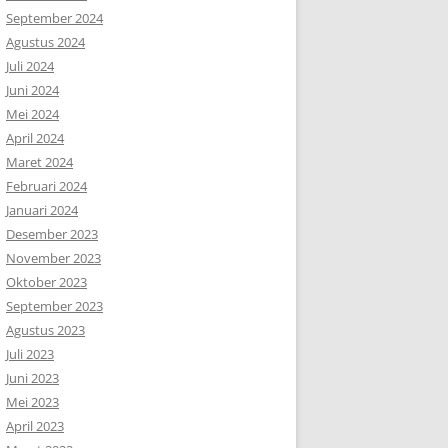
September 2024
Agustus 2024
Juli 2024
Juni 2024
Mei 2024
April 2024
Maret 2024
Februari 2024
Januari 2024
Desember 2023
November 2023
Oktober 2023
September 2023
Agustus 2023
Juli 2023
Juni 2023
Mei 2023
April 2023