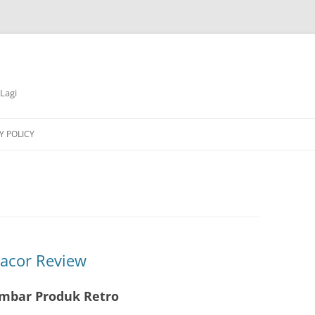
 Lagi
Y POLICY
Gacor Review
ambar Produk Retro