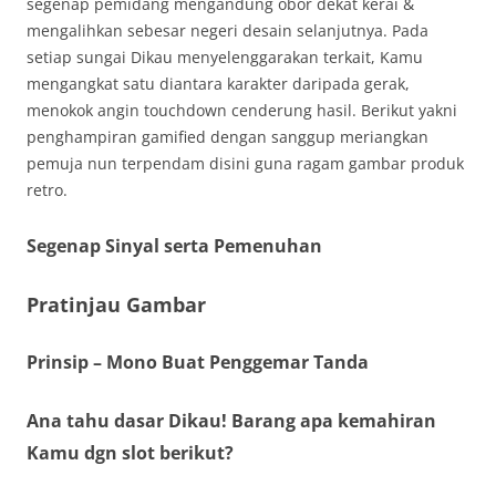
segenap pemidang mengandung obor dekat kerai &
mengalihkan sebesar negeri desain selanjutnya. Pada
setiap sungai Dikau menyelenggarakan terkait, Kamu
mengangkat satu diantara karakter daripada gerak,
menokok angin touchdown cenderung hasil. Berikut yakni
penghampiran gamified dengan sanggup meriangkan
pemuja nun terpendam disini guna ragam gambar produk
retro.
Segenap Sinyal serta Pemenuhan
Pratinjau Gambar
Prinsip – Mono Buat Penggemar Tanda
Ana tahu dasar Dikau! Barang apa kemahiran
Kamu dgn slot berikut?