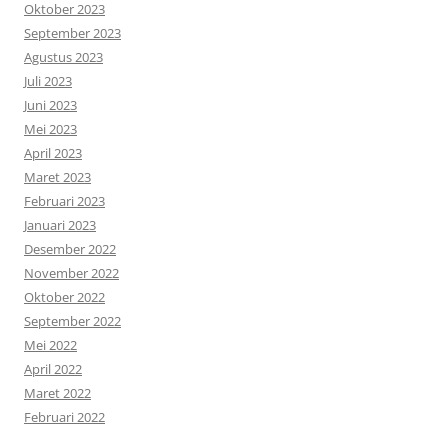
Oktober 2023
September 2023
Agustus 2023
Juli 2023
Juni 2023
Mei 2023
April 2023
Maret 2023
Februari 2023
Januari 2023
Desember 2022
November 2022
Oktober 2022
September 2022
Mei 2022
April 2022
Maret 2022
Februari 2022