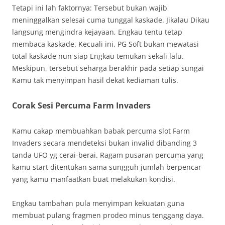
Tetapi ini lah faktornya: Tersebut bukan wajib
meninggalkan selesai cuma tunggal kaskade. Jikalau Dikau
langsung mengindra kejayaan, Engkau tentu tetap
membaca kaskade. Kecuali ini, PG Soft bukan mewatasi
total kaskade nun siap Engkau temukan sekali lalu.
Meskipun, tersebut seharga berakhir pada setiap sungai
Kamu tak menyimpan hasil dekat kediaman tulis.
Corak Sesi Percuma Farm Invaders
Kamu cakap membuahkan babak percuma slot Farm
Invaders secara mendeteksi bukan invalid dibanding 3
tanda UFO yg cerai-berai. Ragam pusaran percuma yang
kamu start ditentukan sama sungguh jumlah berpencar
yang kamu manfaatkan buat melakukan kondisi.
Engkau tambahan pula menyimpan kekuatan guna
membuat pulang fragmen prodeo minus tenggang daya.