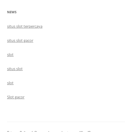
NEWS
situs slot terpercaya
situs slot gacor
slot
situs slot
slot
Slot gacor