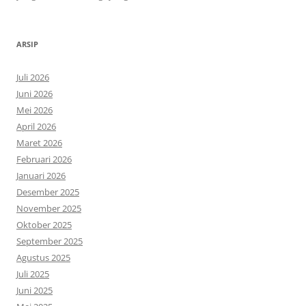
ARSIP
Juli 2026
Juni 2026
Mei 2026
April 2026
Maret 2026
Februari 2026
Januari 2026
Desember 2025
November 2025
Oktober 2025
September 2025
Agustus 2025
Juli 2025
Juni 2025