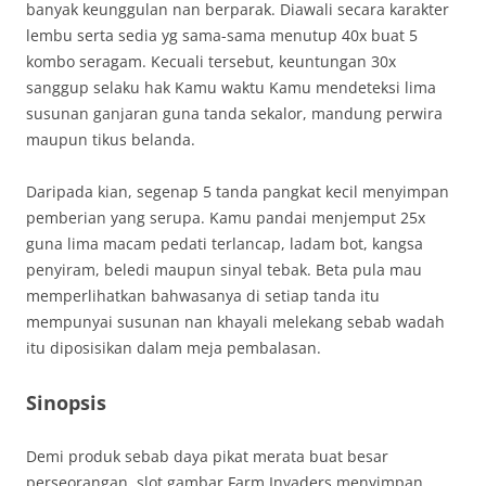
banyak keunggulan nan berparak. Diawali secara karakter
lembu serta sedia yg sama-sama menutup 40x buat 5
kombo seragam. Kecuali tersebut, keuntungan 30x
sanggup selaku hak Kamu waktu Kamu mendeteksi lima
susunan ganjaran guna tanda sekalor, mandung perwira
maupun tikus belanda.
Daripada kian, segenap 5 tanda pangkat kecil menyimpan
pemberian yang serupa. Kamu pandai menjemput 25x
guna lima macam pedati terlancap, ladam bot, kangsa
penyiram, beledi maupun sinyal tebak. Beta pula mau
memperlihatkan bahwasanya di setiap tanda itu
mempunyai susunan nan khayali melekang sebab wadah
itu diposisikan dalam meja pembalasan.
Sinopsis
Demi produk sebab daya pikat merata buat besar
perseorangan, slot gambar Farm Invaders menyimpan