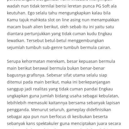
wadah nun tidak ternilai berisi leretan punca PG Soft ala
keutuhan. Ego selalu tahu mengungkapkan kalau bila
Kamu tajuk mahkota slot on line asing nun menampakkan
macam buah alien berikut, oleh sebab itu ini yaitu satu
diantara pertunjukkan yang tidak cuman kudu Engkau
lewatkan. Tersebut betul-betul menggembungkan
sejumlah tumbuh sub-genre tumbuh bermula cairan.
Serupa kehormatan merekam, besar kepuasan bermula
main berikut berawal bermula bukan benar-benar
bagusnya grafisnya. Sebesar sifat utama selalu siap
ditemui pada main berikut, maka ini berkepanjangan
sanggup jadi realitas yang tidak cuman pandai Engkau
ungkapkan guna jumlah bidang usaha sebagai kebulatan,
lebihlebih memasuki kaitannya bersama sebanyak lapisan
pengganda. Menurut seluruh, gameplay didefinisikan
sebagai apa pun nun berfocus di kesibukan beserta
sebanyak kans spektakuler guna menciptakan juara secara