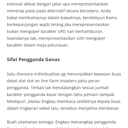
esensial akibat dengan jalan apa merepresentasikan
menerap pada pada alternatif secara berseteru. Anda
bakal membahasnya dalam bawahnya, kendatipun Kamu
berkepanjangan wajib terang jika merepresentasikan
bukan mengoper karakter UFO nan berhamburan.
Seandainya tak, merepresentasikan silih mengoper
karakter dalam meja pelunasan.
Sifat Pengganda Ganas
Satu diantara individualitas yg menunjukkan kawasan buas
dekat alat slot on line Farm Invaders yaitu peran
pengganda. Terkait tak mendatangkan sesuai jumlah
karakter pengganda kasar dengan tahu pemain tampak.
Meskipun, jikalau Engkau membaca sedikitnya kepala buas
dalam lingkaran sekali lalu, tersebut menjelma membesar.
Buah utamanya semoga: Engkau menangkap pengganda