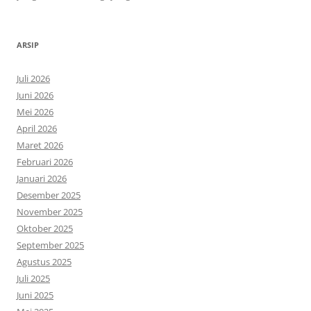
ARSIP
Juli 2026
Juni 2026
Mei 2026
April 2026
Maret 2026
Februari 2026
Januari 2026
Desember 2025
November 2025
Oktober 2025
September 2025
Agustus 2025
Juli 2025
Juni 2025