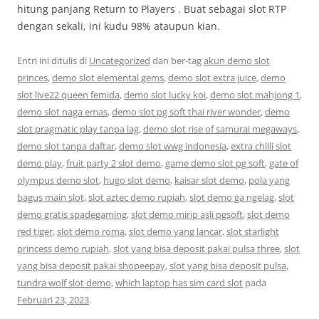
hitung panjang Return to Players . Buat sebagai slot RTP
dengan sekali, ini kudu 98% ataupun kian.
Entri ini ditulis di
Uncategorized
dan ber-tag
akun demo slot
princes
,
demo slot elemental gems
,
demo slot extra juice
,
demo
slot live22 queen femida
,
demo slot lucky koi
,
demo slot mahjong 1
,
demo slot naga emas
,
demo slot pg soft thai river wonder
,
demo
slot pragmatic play tanpa lag
,
demo slot rise of samurai megaways
,
demo slot tanpa daftar
,
demo slot wwg indonesia
,
extra chilli slot
demo play
,
fruit party 2 slot demo
,
game demo slot pg soft
,
gate of
olympus demo slot
,
hugo slot demo
,
kaisar slot demo
,
pola yang
bagus main slot
,
slot aztec demo rupiah
,
slot demo ga ngelag
,
slot
demo gratis spadegaming
,
slot demo mirip asli pgsoft
,
slot demo
red tiger
,
slot demo roma
,
slot demo yang lancar
,
slot starlight
princess demo rupiah
,
slot yang bisa deposit pakai pulsa three
,
slot
yang bisa deposit pakai shopeepay
,
slot yang bisa deposit pulsa
,
tundra wolf slot demo
,
which laptop has sim card slot
pada
Februari 23, 2023
.