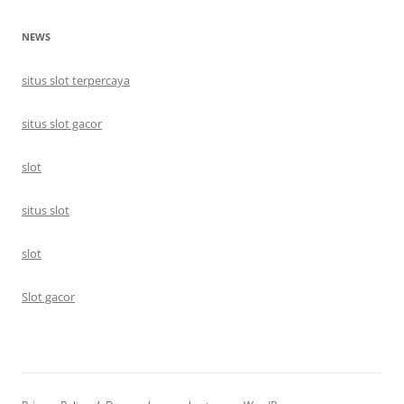
NEWS
situs slot terpercaya
situs slot gacor
slot
situs slot
slot
Slot gacor