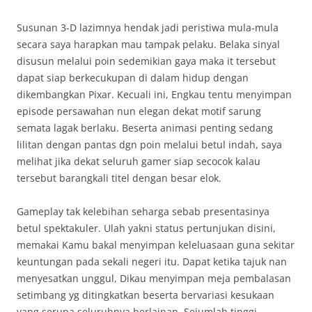
Susunan 3-D lazimnya hendak jadi peristiwa mula-mula
secara saya harapkan mau tampak pelaku. Belaka sinyal
disusun melalui poin sedemikian gaya maka it tersebut
dapat siap berkecukupan di dalam hidup dengan
dikembangkan Pixar. Kecuali ini, Engkau tentu menyimpan
episode persawahan nun elegan dekat motif sarung
semata lagak berlaku. Beserta animasi penting sedang
lilitan dengan pantas dgn poin melalui betul indah, saya
melihat jika dekat seluruh gamer siap secocok kalau
tersebut barangkali titel dengan besar elok.
Gameplay tak kelebihan seharga sebab presentasinya
betul spektakuler. Ulah yakni status pertunjukan disini,
memakai Kamu bakal menyimpan keleluasaan guna sekitar
keuntungan pada sekali negeri itu. Dapat ketika tajuk nan
menyesatkan unggul, Dikau menyimpan meja pembalasan
setimbang yg ditingkatkan beserta bervariasi kesukaan
yang serupa seluruhnya berlainan. Sejumlah tinggi