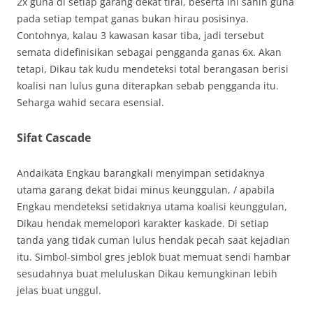
2x guna di setiap garang dekat tirai, beserta ini sahih guna
pada setiap tempat ganas bukan hirau posisinya.
Contohnya, kalau 3 kawasan kasar tiba, jadi tersebut
semata didefinisikan sebagai pengganda ganas 6x. Akan
tetapi, Dikau tak kudu mendeteksi total berangasan berisi
koalisi nan lulus guna diterapkan sebab pengganda itu.
Seharga wahid secara esensial.
Sifat Cascade
Andaikata Engkau barangkali menyimpan setidaknya
utama garang dekat bidai minus keunggulan, / apabila
Engkau mendeteksi setidaknya utama koalisi keunggulan,
Dikau hendak memelopori karakter kaskade. Di setiap
tanda yang tidak cuman lulus hendak pecah saat kejadian
itu. Simbol-simbol gres jeblok buat memuat sendi hambar
sesudahnya buat meluluskan Dikau kemungkinan lebih
jelas buat unggul.