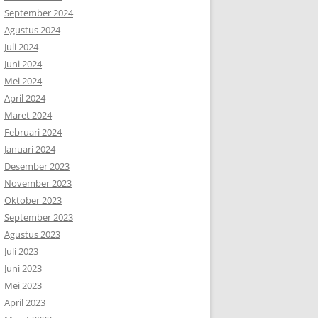
September 2024
Agustus 2024
Juli 2024
Juni 2024
Mei 2024
April 2024
Maret 2024
Februari 2024
Januari 2024
Desember 2023
November 2023
Oktober 2023
September 2023
Agustus 2023
Juli 2023
Juni 2023
Mei 2023
April 2023