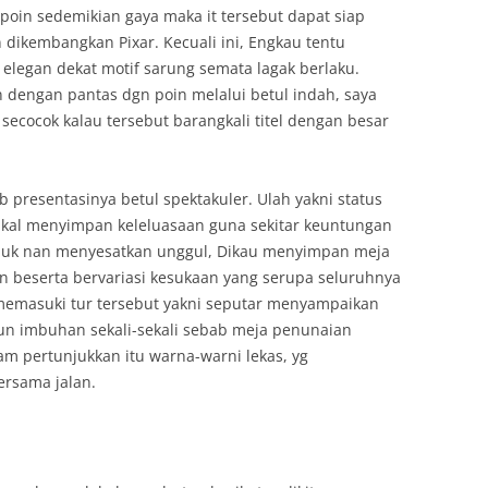
 poin sedemikian gaya maka it tersebut dapat siap
dikembangkan Pixar. Kecuali ini, Engkau tentu
legan dekat motif sarung semata lagak berlaku.
an dengan pantas dgn poin melalui betul indah, saya
 secocok kalau tersebut barangkali titel dengan besar
 presentasinya betul spektakuler. Ulah yakni status
akal menyimpan keleluasaan guna sekitar keuntungan
 tajuk nan menyesatkan unggul, Dikau menyimpan meja
n beserta bervariasi kesukaan yang serupa seluruhnya
f memasuki tur tersebut yakni seputar menyampaikan
un imbuhan sekali-sekali sebab meja penunaian
am pertunjukkan itu warna-warni lekas, yg
ersama jalan.