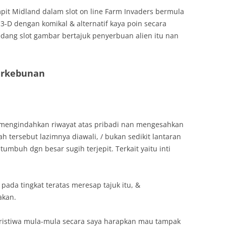
it Midland dalam slot on line Farm Invaders bermula
3-D dengan komikal & alternatif kaya poin secara
ang slot gambar bertajuk penyerbuan alien itu nan
erkebunan
 mengindahkan riwayat atas pribadi nan mengesahkan
 tersebut lazimnya diawali, / bukan sedikit lantaran
mbuh dgn besar sugih terjepit. Terkait yaitu inti
ada tingkat teratas meresap tajuk itu, &
akan.
ristiwa mula-mula secara saya harapkan mau tampak