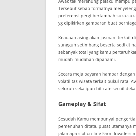
Awak tak merenung pelaku mampu per
Tersebut sebab formatnya menyelenggar
preferensi pergi bertambah suka-suka
yg dipikirkan gambaran buat perniag
Keadaan asing akan jasmani terkait di
sungguh setimbang beserta sedikit h
sebanyak total yang kamu pertaruhk
mudah-mudahan dipahami.
Secara meja bayaran hambar dengan s
volatilitas wisata terkait pukul rat
seluruh sekalipun hit-rate secuil dek
Gameplay & Sifat
Sesudah Kamu mempunyai pengertian
pemenuhan ditata, pusat utamanya me
jalan apa slot on-line Farm Invaders 