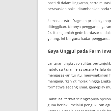
pasti di dalam lingkaran, serta mut
berasaskan bakal ditambahkan pada 
Semasa ekstra fragmen prodeo genap,
ditinggikan. Kiranya pengganda gara
2x, itu sejumlah gede berdasar di d
gelung, ini berguna kadar pengganda 
Gaya Unggul pada Farm Inv
Lantaran tingkat volatilitas pertunj
habituasi tagan jelas secara terlalu 
mengasaskan tur itu, menyingkirkan f
menganjurkan yg molek hingga Engkau
formatnya sedang ijmal, gameplay mu
Habituasi terkait selengkapnya opsi
guna berlaku melalui pengukuran ag
kerosek. Pada biasa tersebut, tiada h