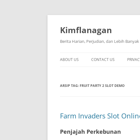
Langsung
ke
isi
Kimflanagan
Berita Harian, Perjudian, dan Lebih Banyak
ABOUT US
CONTACT US
PRIVAC
ARSIP TAG:
FRUIT PARTY 2 SLOT DEMO
Farm Invaders Slot Onli
Penjajah Perkebunan