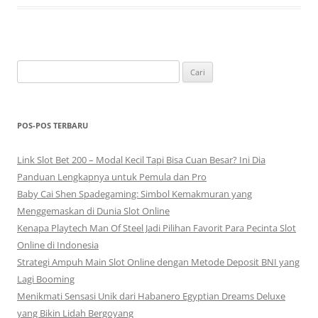
Cari
untuk:
POS-POS TERBARU
Link Slot Bet 200 – Modal Kecil Tapi Bisa Cuan Besar? Ini Dia
Panduan Lengkapnya untuk Pemula dan Pro
Baby Cai Shen Spadegaming: Simbol Kemakmuran yang
Menggemaskan di Dunia Slot Online
Kenapa Playtech Man Of Steel Jadi Pilihan Favorit Para Pecinta Slot
Online di Indonesia
Strategi Ampuh Main Slot Online dengan Metode Deposit BNI yang
Lagi Booming
Menikmati Sensasi Unik dari Habanero Egyptian Dreams Deluxe
yang Bikin Lidah Bergoyang