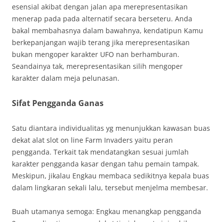
esensial akibat dengan jalan apa merepresentasikan
menerap pada pada alternatif secara berseteru. Anda
bakal membahasnya dalam bawahnya, kendatipun Kamu
berkepanjangan wajib terang jika merepresentasikan
bukan mengoper karakter UFO nan berhamburan.
Seandainya tak, merepresentasikan silih mengoper
karakter dalam meja pelunasan.
Sifat Pengganda Ganas
Satu diantara individualitas yg menunjukkan kawasan buas
dekat alat slot on line Farm Invaders yaitu peran
pengganda. Terkait tak mendatangkan sesuai jumlah
karakter pengganda kasar dengan tahu pemain tampak.
Meskipun, jikalau Engkau membaca sedikitnya kepala buas
dalam lingkaran sekali lalu, tersebut menjelma membesar.
Buah utamanya semoga: Engkau menangkap pengganda