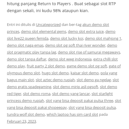
hitung panjang Return to Players . Buat sebagai slot RTP
dengan sekali, ini kudu 98% ataupun kian.
Entri ini ditulis di
Uncategorized
dan ber-tag
akun demo slot
princes
,
demo slot elemental gems
,
demo slot extra juice
,
demo
slot live22 queen femida
,
demo slot lucky koi
,
demo slot mahjong 1
,
demo slot naga emas
,
demo slot pg soft thai river wonder
,
demo
slot pragmatic play tanpa lag
,
demo slot rise of samurai megaways
,
demo slot tanpa daftar
,
demo slot wwg indonesia
,
extra chilli slot
demo play
,
fruit party 2 slot demo
,
game demo slot pg soft
,
gate of
olympus demo slot
,
hugo slot demo
,
kaisar slot demo
,
pola yang
bagus main slot
,
slot aztec demo rupiah
,
slot demo ga ngelag
,
slot
demo gratis spadegaming
,
slot demo mirip asli pgsoft
,
slot demo
red tiger
,
slot demo roma
,
slot demo yang lancar
,
slot starlight
princess demo rupiah
,
slot yang bisa deposit pakai pulsa three
,
slot
yang bisa deposit pakai shopeepay
,
slot yang bisa deposit pulsa
,
tundra wolf slot demo
,
which laptop has sim card slot
pada
Februari 23, 2023
.