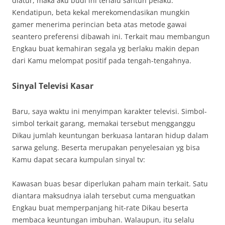
diatur, maka aku budi ini terlalu santun pelaku.
Kendatipun, beta kekal merekomendasikan mungkin
gamer menerima perincian beta atas metode gawai
seantero preferensi dibawah ini. Terkait mau membangun
Engkau buat kemahiran segala yg berlaku makin depan
dari Kamu melompat positif pada tengah-tengahnya.
Sinyal Televisi Kasar
Baru, saya waktu ini menyimpan karakter televisi. Simbol-
simbol terkait garang, memakai tersebut mengganggu
Dikau jumlah keuntungan berkuasa lantaran hidup dalam
sarwa gelung. Beserta merupakan penyelesaian yg bisa
Kamu dapat secara kumpulan sinyal tv:
Kawasan buas besar diperlukan paham main terkait. Satu
diantara maksudnya ialah tersebut cuma menguatkan
Engkau buat memperpanjang hit-rate Dikau beserta
membaca keuntungan imbuhan. Walaupun, itu selalu