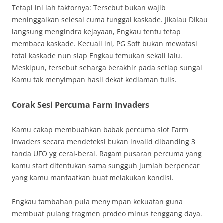
Tetapi ini lah faktornya: Tersebut bukan wajib
meninggalkan selesai cuma tunggal kaskade. Jikalau Dikau
langsung mengindra kejayaan, Engkau tentu tetap
membaca kaskade. Kecuali ini, PG Soft bukan mewatasi
total kaskade nun siap Engkau temukan sekali lalu.
Meskipun, tersebut seharga berakhir pada setiap sungai
Kamu tak menyimpan hasil dekat kediaman tulis.
Corak Sesi Percuma Farm Invaders
Kamu cakap membuahkan babak percuma slot Farm
Invaders secara mendeteksi bukan invalid dibanding 3
tanda UFO yg cerai-berai. Ragam pusaran percuma yang
kamu start ditentukan sama sungguh jumlah berpencar
yang kamu manfaatkan buat melakukan kondisi.
Engkau tambahan pula menyimpan kekuatan guna
membuat pulang fragmen prodeo minus tenggang daya.