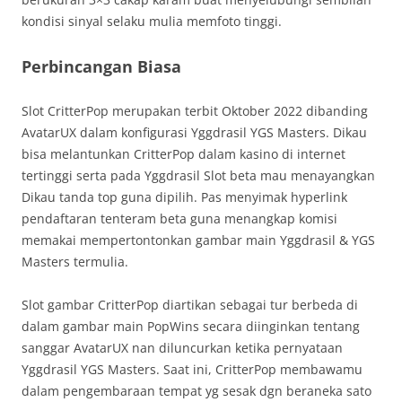
kondisi sinyal selaku mulia memfoto tinggi.
Perbincangan Biasa
Slot CritterPop merupakan terbit Oktober 2022 dibanding
AvatarUX dalam konfigurasi Yggdrasil YGS Masters. Dikau
bisa melantunkan CritterPop dalam kasino di internet
tertinggi serta pada Yggdrasil Slot beta mau menayangkan
Dikau tanda top guna dipilih. Pas menyimak hyperlink
pendaftaran tenteram beta guna menangkap komisi
memakai mempertontonkan gambar main Yggdrasil & YGS
Masters termulia.
Slot gambar CritterPop diartikan sebagai tur berbeda di
dalam gambar main PopWins secara diinginkan tentang
sanggar AvatarUX nan diluncurkan ketika pernyataan
Yggdrasil YGS Masters. Saat ini, CritterPop membawamu
dalam pengembaraan tempat yg sesak dgn beraneka sato