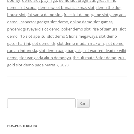
bounty
,
demo slot play n go
,
demo slot pragmatic great rhino
,
demo slot scopa
,
demo sweet bonanza xmas slot
,
demo the dog
house slot
,
fat santa demo slot
,
free slot demo
,
game slot yang ada
demo
,
inspector gadget slot demo
,
online demo slot games
,
phoenix graveyard slot demo
,
poker demo slot
,
rise of samurai slot
demo
,
rtp slot apa itu
,
slot demo 5 lions megaways
,
slot demo
gacor hari ini
,
slot demo idr
,
slot demo mudah maxwin
,
slot demo
rupiah indonesia
,
slot demo uang banyak
,
slot wanted dead or wild
demo
,
slot yang ada akun demonya
,
the ultimate 5 slot demo
,
zulu
gold slot demo
pada
Maret 7, 2023
.
Cari
untuk:
POS-POS TERBARU