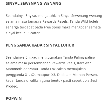
SINYAL SEWENANG-WENANG
Seandainya Engkau menjatuhkan Sinyal Sewenang-wenang
selama masa tamasya Rewards Resels, Tanda Wild boleh
seharga terdapat pada Free Spins maka mengoper semata
sinyal kecuali Scatter.
PENGGANDA KADAR SINYAL LUHUR
Seandainya Engkau mengutarakan Tanda Paling-paling
selama masa persembahan Rewards Reels, Karakter
Mammoth dan/atau Tanda Fox cakap memajukan
pengganda X1, X2, maupun X3. Di dalam Mainan Persen,
kadar tanda dikalikan guna bentuk pasti sepak bola Sesi
Prodeo.
POPWIN