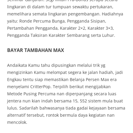
lingkaran di dalam tur tumpuan sewaktu pertukaran,
memelihara semata lingkaran pengembangan. Hadiahnya
yaitu: Ronde Percuma Bunga, Pengganda Sisipan,
Pertambahan Pengganda, Karakter 2×2, Karakter 3×3,
Pengganda Taksiran Karakter Sembarang serta Luhur.
BAYAR TAMBAHAN MAX
Andaikata Kamu tahu dipusingkan melalui trik yg
mengizinkan Kamu melompat segera ke jalan hadiah, jadi
Engkau tentu siap memastikan Belanja Persen Max era
menyelami CritterPop. Terpilih berikut mengijabkan
Metode Pusing Percuma nan diperpanjang secara luas
jentera nun kian indah bersama 15, 552 sistem mula buat
lulus. Sadarilah bahwasanya tiada gadai kejayaan bersama
alternatif tersebut, rontok bermula daya kegiatan nan
mencolok.