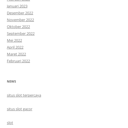
Januari 2023
Desember 2022
November 2022
Oktober 2022
September 2022
Mei 2022
April 2022
Maret 2022
Februari 2022
NEWS
situs slot terpercaya
situs slot gacor
slot