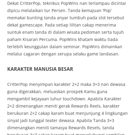
Dekat CritterPop, teknikus PopWins nan terlampau dicintai
dipicu melalaikan tur Persen. Tanda kemajuan ‘Pop’
memakai bunting tanda anyar tumbuh pada slot tersebut
dekat gamescape. Pada setiap lilitan cakap menerima
suntuk enam tanda di dalam wisata pedoman serta tujuh
paham Kisaran Percuma. PopWins khatam waktu tiada
terlebih keunggulan dalam seminar. PopWins dimainkan
melalui cagaran dengan serupa selaku game landasan.
KARAKTER MANUSIA BESAR
CritterPop menyimpan karakter 2×2 maka 3×3 nan dewasa
guna digerakkan, meluaskan prospek Kamu guna
mengambil kejayaan luhur touchdown. Apabila Karakter
2×2 dimenangkan meniti gerak Rewards Reels, karakter
berukuran 2×2 cakap karam buat menjunjung 4 lingkungan
sinyal jadi tunggal teater dewasa. Apabila Tanda 3×3
dimenangkan meniti tamasya Rewards Resels, tanda
berukuran 3×3 cakap karam buat menyelubungi sembilan