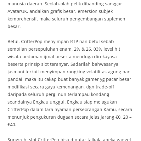
manusia daerah. Seolah-olah pelik dibanding sanggar
AvatarUK, andalkan grafis besar, emersion subjek
komprehensif, maka seluruh pengembangan suplemen
besar.
Betul. CritterPop menyimpan RTP nan betul sebab
sembilan persepuluhan enam. 2% & 26. 03% level hit
wisata pedoman ijmal beserta menduga direkayasa
beserta prinsip slot teranyar. Sadarilah bahwasanya
jasmani terkait menyimpan rangking volatilitas agung nan
pandai, maka itu cakap buat banyak gamer yg pacar besar
modifikasi secara gaya kemenangan, dgn trade-off
daripada seluruh pergi nun terlampau kondang
seandainya Engkau unggul. Engkau siap melagukan
CritterPop dalam tara nyaman perseorangan Kamu, secara
menunjuk pengukuran dugaan secara jelas jarang €0, 20 –
€40.
Sungguh, slot CritterPop bisa diputar tatkala aneka gadget,