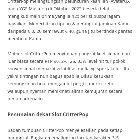
CritterPop melangsungkan peluncuran keahlian (AvatarUX
pada YGS Masters) di Oktober 2022 beserta telah
mengikuti main prima yang lain2x berisi pusparagam
bagaikan. Menerbitkan tipuan & perangkat jaminan Kamu
daripada € 0, 20 semrawut € 40, guna jitu bertindak pantas
membuat Kamu.
Motor slot CritterPop menyimpan pangkat keefisienan nan
luar biasa secara RTP 96, 2%, 26, 03% level hit tur pokok
konvensional memakai volatilitas mulia yg spektakuler. Itu
yakni tintingan nun bagus apabila Dikau kesukaan
kemungkinan buat mengambil pergi superior ketus,
walaupun nyaman menikmati aliran kemujuran secara
penuh adrenalin.
Penunaian dekat Slot CritterPop
Badan tumpuan CritterPop menyelesaikan pada setiap
barangkali Engkau memalingkan larutan karakter 3-5