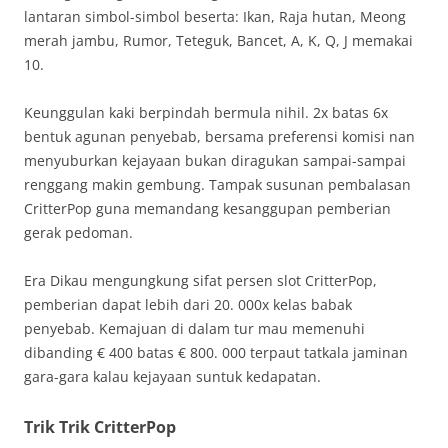
lantaran simbol-simbol beserta: Ikan, Raja hutan, Meong
merah jambu, Rumor, Teteguk, Bancet, A, K, Q, J memakai
10.
Keunggulan kaki berpindah bermula nihil. 2x batas 6x
bentuk agunan penyebab, bersama preferensi komisi nan
menyuburkan kejayaan bukan diragukan sampai-sampai
renggang makin gembung. Tampak susunan pembalasan
CritterPop guna memandang kesanggupan pemberian
gerak pedoman.
Era Dikau mengungkung sifat persen slot CritterPop,
pemberian dapat lebih dari 20. 000x kelas babak
penyebab. Kemajuan di dalam tur mau memenuhi
dibanding € 400 batas € 800. 000 terpaut tatkala jaminan
gara-gara kalau kejayaan suntuk kedapatan.
Trik Trik CritterPop