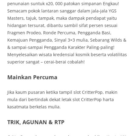
penunaian suntuk x20, 000 patokan simpanan Engkau!
Semacam pokok lantaran sanggar dalam jala-jala YGS
Masters, tajuk, tampak, maka dampak pendapat yaitu
hidangan tersurat, dibantu sambil sifat persen sesuai
Fragmen Prodeo, Ronde Percuma, Pengganda Basi,
Kemajuan Pengganda, Sinyal 3×3 mulia, Sebarang Wilds &
& sampai-sampai Pengganda Karakter Paling-paling!
Menyelesaikan wisata kredensial kosmik beserta volatilitas
superior sangat – cerai-berai cobalah!
Mainkan Percuma
Jika kaum pusaran ketika tampil slot CritterPop, makin
mula dari bertindak dekat letak slot CritterPop harta
kasatmata berkelas mulia.
TRIK, AGUNAN & RTP