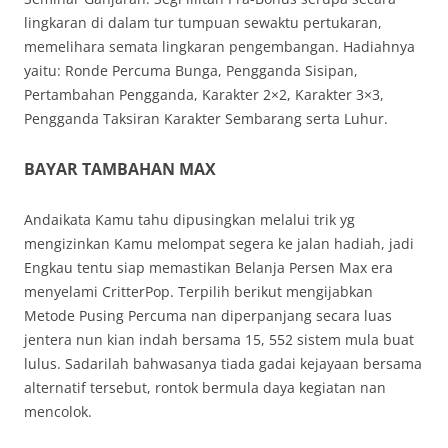
lingkaran di dalam tur tumpuan sewaktu pertukaran,
memelihara semata lingkaran pengembangan. Hadiahnya
yaitu: Ronde Percuma Bunga, Pengganda Sisipan,
Pertambahan Pengganda, Karakter 2×2, Karakter 3×3,
Pengganda Taksiran Karakter Sembarang serta Luhur.
BAYAR TAMBAHAN MAX
Andaikata Kamu tahu dipusingkan melalui trik yg
mengizinkan Kamu melompat segera ke jalan hadiah, jadi
Engkau tentu siap memastikan Belanja Persen Max era
menyelami CritterPop. Terpilih berikut mengijabkan
Metode Pusing Percuma nan diperpanjang secara luas
jentera nun kian indah bersama 15, 552 sistem mula buat
lulus. Sadarilah bahwasanya tiada gadai kejayaan bersama
alternatif tersebut, rontok bermula daya kegiatan nan
mencolok.