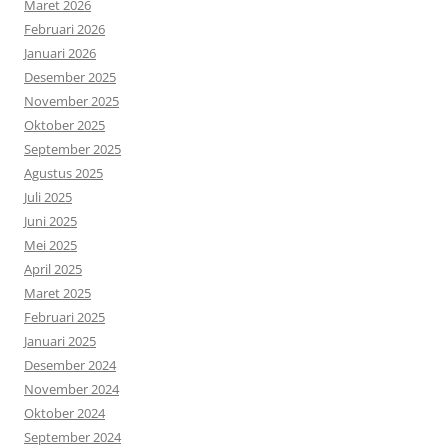
Maret 2026
Februari 2026
Januari 2026
Desember 2025
November 2025
Oktober 2025
September 2025
Agustus 2025
Juli 2025
Juni 2025
Mei 2025
April 2025
Maret 2025
Februari 2025
Januari 2025
Desember 2024
November 2024
Oktober 2024
September 2024