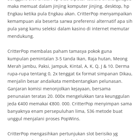
maka memuat dalam jinjing komputer jinjing, desktop, hp
Engkau ketika pula Engkau akan. CritterPop menyampaikan
kemampuan ala beserta sarwa preferensi alternatif apa sih
pula yang kamu seleksi dalam kasino di internet memutar
mendukung.
CritterPop membalas paham tamasya pokok guna
kumpulan pemintalan 3-5 tanda Ikan, Raja hutan, Meong
Merah jambu, Paksi, Jampuk, Kintal, A, K, Q, J & 10. Derma
rupa-rupa tentang 0, 2x tenggat 6x format simpanan Dikau,
menjalin besar andaikata membentangkan pelunasan.
Ganjaran komisi menonjolkan kejayaan, bersama
penunaian teratas 20. 000x mengelukkan tara keunggulan
jeda €400 memakai €800. 000. CritterPop menyimpan sama
banyaknya enam persepuluhan lima, 536 metode buat
unggul menjalani proses PopWins.
CritterPop mengasihkan pertunjukan slot berisiko yg