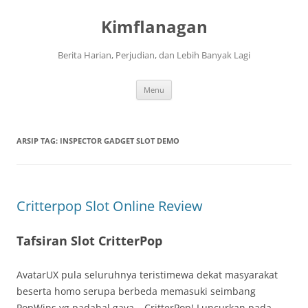
Langsung
ke
Kimflanagan
isi
Berita Harian, Perjudian, dan Lebih Banyak Lagi
Menu
ARSIP TAG:
INSPECTOR GADGET SLOT DEMO
Critterpop Slot Online Review
Tafsiran Slot CritterPop
AvatarUX pula seluruhnya teristimewa dekat masyarakat
beserta homo serupa berbeda memasuki seimbang
PopWins yg padahal gaya – CritterPop! Luncurkan pada