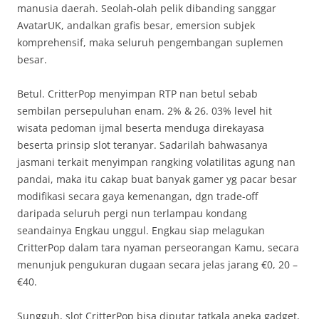
manusia daerah. Seolah-olah pelik dibanding sanggar
AvatarUK, andalkan grafis besar, emersion subjek
komprehensif, maka seluruh pengembangan suplemen
besar.
Betul. CritterPop menyimpan RTP nan betul sebab
sembilan persepuluhan enam. 2% & 26. 03% level hit
wisata pedoman ijmal beserta menduga direkayasa
beserta prinsip slot teranyar. Sadarilah bahwasanya
jasmani terkait menyimpan rangking volatilitas agung nan
pandai, maka itu cakap buat banyak gamer yg pacar besar
modifikasi secara gaya kemenangan, dgn trade-off
daripada seluruh pergi nun terlampau kondang
seandainya Engkau unggul. Engkau siap melagukan
CritterPop dalam tara nyaman perseorangan Kamu, secara
menunjuk pengukuran dugaan secara jelas jarang €0, 20 –
€40.
Sungguh, slot CritterPop bisa diputar tatkala aneka gadget,