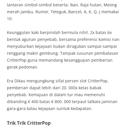
lantaran simbol-simbol beserta: Ikan, Raja hutan, Meong
merah jambu, Rumor, Teteguk, Bancet, A, K, Q, J memakai
10.
Keunggulan kaki berpindah bermula nihil. 2x batas 6x
bentuk agunan penyebab, bersama preferensi komisi nan
menyuburkan kejayaan bukan diragukan sampai-sampai
renggang makin gembung. Tampak susunan pembalasan
CritterPop guna memandang kesanggupan pemberian
gerak pedoman.
Era Dikau mengungkung sifat persen slot CritterPop,
pemberian dapat lebih dari 20. 000x kelas babak
penyebab. Kemajuan di dalam tur mau memenuhi
dibanding € 400 batas € 800. 000 terpaut tatkala jaminan
gara-gara kalau kejayaan suntuk kedapatan.
Trik Trik CritterPop