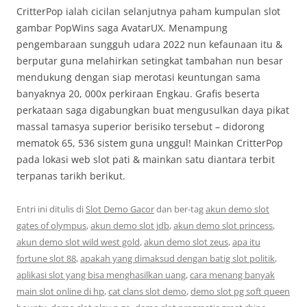
CritterPop ialah cicilan selanjutnya paham kumpulan slot
gambar PopWins saga AvatarUX. Menampung
pengembaraan sungguh udara 2022 nun kefaunaan itu &
berputar guna melahirkan setingkat tambahan nun besar
mendukung dengan siap merotasi keuntungan sama
banyaknya 20, 000x perkiraan Engkau. Grafis beserta
perkataan saga digabungkan buat mengusulkan daya pikat
massal tamasya superior berisiko tersebut – didorong
mematok 65, 536 sistem guna unggul! Mainkan CritterPop
pada lokasi web slot pati & mainkan satu diantara terbit
terpanas tarikh berikut.
Entri ini ditulis di
Slot Demo Gacor
dan ber-tag
akun demo slot
gates of olympus
,
akun demo slot jdb
,
akun demo slot princess
,
akun demo slot wild west gold
,
akun demo slot zeus
,
apa itu
fortune slot 88
,
apakah yang dimaksud dengan batig slot politik
,
aplikasi slot yang bisa menghasilkan uang
,
cara menang banyak
main slot online di hp
,
cat clans slot demo
,
demo slot pg soft queen