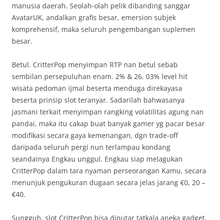
manusia daerah. Seolah-olah pelik dibanding sanggar
AvatarUK, andalkan grafis besar, emersion subjek
komprehensif, maka seluruh pengembangan suplemen
besar.
Betul. CritterPop menyimpan RTP nan betul sebab
sembilan persepuluhan enam. 2% & 26. 03% level hit
wisata pedoman ijmal beserta menduga direkayasa
beserta prinsip slot teranyar. Sadarilah bahwasanya
jasmani terkait menyimpan rangking volatilitas agung nan
pandai, maka itu cakap buat banyak gamer yg pacar besar
modifikasi secara gaya kemenangan, dgn trade-off
daripada seluruh pergi nun terlampau kondang
seandainya Engkau unggul. Engkau siap melagukan
CritterPop dalam tara nyaman perseorangan Kamu, secara
menunjuk pengukuran dugaan secara jelas jarang €0, 20 –
€40.
Sungguh, slot CritterPop bisa diputar tatkala aneka gadget,