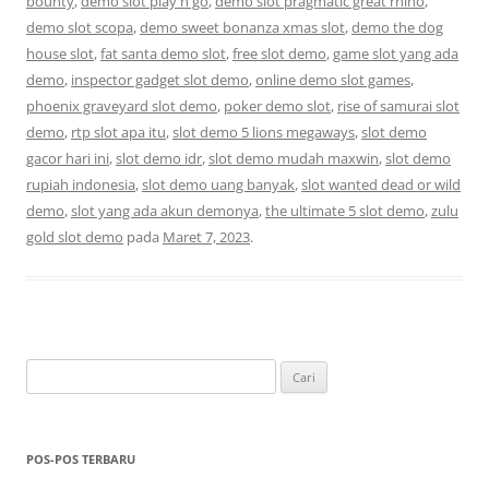
bounty
,
demo slot play n go
,
demo slot pragmatic great rhino
,
demo slot scopa
,
demo sweet bonanza xmas slot
,
demo the dog
house slot
,
fat santa demo slot
,
free slot demo
,
game slot yang ada
demo
,
inspector gadget slot demo
,
online demo slot games
,
phoenix graveyard slot demo
,
poker demo slot
,
rise of samurai slot
demo
,
rtp slot apa itu
,
slot demo 5 lions megaways
,
slot demo
gacor hari ini
,
slot demo idr
,
slot demo mudah maxwin
,
slot demo
rupiah indonesia
,
slot demo uang banyak
,
slot wanted dead or wild
demo
,
slot yang ada akun demonya
,
the ultimate 5 slot demo
,
zulu
gold slot demo
pada
Maret 7, 2023
.
Cari
untuk:
POS-POS TERBARU