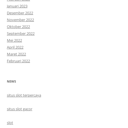
Januari 2023
Desember 2022
November 2022
Oktober 2022
September 2022
Mei 2022
April 2022
Maret 2022
Februari 2022
NEWS
situs slot terpercaya
situs slot gacor
slot