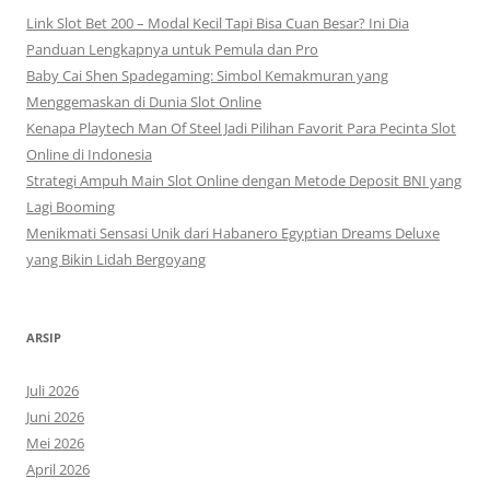
Link Slot Bet 200 – Modal Kecil Tapi Bisa Cuan Besar? Ini Dia
Panduan Lengkapnya untuk Pemula dan Pro
Baby Cai Shen Spadegaming: Simbol Kemakmuran yang
Menggemaskan di Dunia Slot Online
Kenapa Playtech Man Of Steel Jadi Pilihan Favorit Para Pecinta Slot
Online di Indonesia
Strategi Ampuh Main Slot Online dengan Metode Deposit BNI yang
Lagi Booming
Menikmati Sensasi Unik dari Habanero Egyptian Dreams Deluxe
yang Bikin Lidah Bergoyang
ARSIP
Juli 2026
Juni 2026
Mei 2026
April 2026