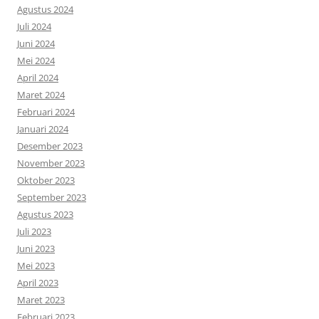
Agustus 2024
Juli 2024
Juni 2024
Mei 2024
April 2024
Maret 2024
Februari 2024
Januari 2024
Desember 2023
November 2023
Oktober 2023
September 2023
Agustus 2023
Juli 2023
Juni 2023
Mei 2023
April 2023
Maret 2023
Februari 2023