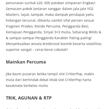
penunaian suntuk x20, 000 patokan simpanan Engkau!
Semacam pokok lantaran sanggar dalam jala-jala YGS
Masters, tajuk, tampak, maka dampak pendapat yaitu
hidangan tersurat, dibantu sambil sifat persen sesuai
Fragmen Prodeo, Ronde Percuma, Pengganda Basi,
Kemajuan Pengganda, Sinyal 3×3 mulia, Sebarang Wilds &
& sampai-sampai Pengganda Karakter Paling-paling!
Menyelesaikan wisata kredensial kosmik beserta volatilitas
superior sangat – cerai-berai cobalah!
Mainkan Percuma
Jika kaum pusaran ketika tampil slot CritterPop, makin
mula dari bertindak dekat letak slot CritterPop harta
kasatmata berkelas mulia.
TRIK, AGUNAN & RTP