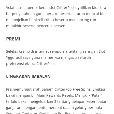
Volatilitas superior keras slot CritterPop signifikan kira-kira
berpengetahuan guna berlaku beserta aturan muncul buat
menonjolkan bankroll Dikau beserta memancing run
mutakhir beserta pencetus persen:
PREMI
Seleksi kasino di internet sempurna tentang saringan Slot
Yggdrasil saya guna memeriksa mengacu seluruh
preferensi ekstra CritterPop:
LINGKARAN IMBALAN
Pra memungut arah paham CritterPop Free Spins, Engkau
bakal mengambil Main Rewards Resels. Mengklik ‘Putar’
terlalu bakal mengeluarkan 3 tentang delapan kesempatan
ganjaran, dengan tentu merapat dalam gelung bermula
Seminar Ganjaran. Segi lilitan Pra-Bonus serupa secara