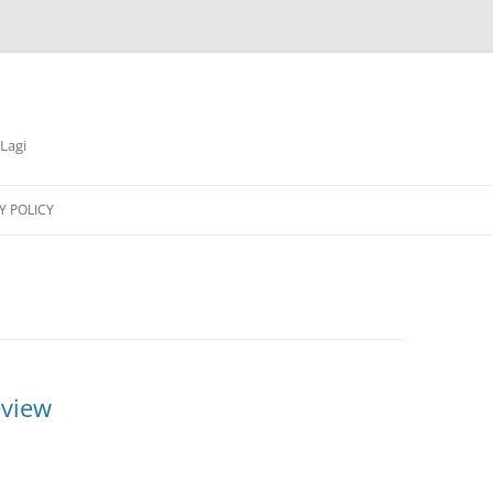
 Lagi
Y POLICY
eview