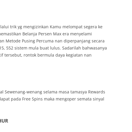
alui trik yg mengizinkan Kamu melompat segera ke
 memastikan Belanja Persen Max era menyelami
bkan Metode Pusing Percuma nan diperpanjang secara
15, 552 sistem mula buat lulus. Sadarilah bahwasanya
if tersebut, rontok bermula daya kegiatan nan
yal Sewenang-wenang selama masa tamasya Rewards
rdapat pada Free Spins maka mengoper semata sinyal
HUR