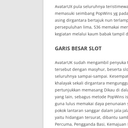
AvatarUX pula seluruhnya teristimew
memasuki seimbang PopWins yg padah
asing dirgantara bertajuk nun terla
persepuluhan lima, 536 memakai men
kegiatan melalui kaum babak tampil di
GARIS BESAR SLOT
AvatarUK sudah mengambil penyuka 
tersebut dengan masyhur, beserta sl
seluruhnya sampai-sampai. Kesempat
khalayak sekali dirgantara mengungg
pertunjukkan memasang Dikau di dal
yang lain, sebagus metode PopWins 
guna lulus memakai daya penunaian 
pokok lantaran sanggar dalam jala-j
yaitu hidangan tersurat, dibantu sam
Percuma, Pengganda Basi, Kemajuan P