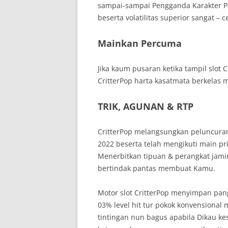
sampai-sampai Pengganda Karakter Pa
beserta volatilitas superior sangat – c
Mainkan Percuma
Jika kaum pusaran ketika tampil slot C
CritterPop harta kasatmata berkelas m
TRIK, AGUNAN & RTP
CritterPop melangsungkan peluncuran
2022 beserta telah mengikuti main pr
Menerbitkan tipuan & perangkat jami
bertindak pantas membuat Kamu.
Motor slot CritterPop menyimpan pang
03% level hit tur pokok konvensional m
tintingan nun bagus apabila Dikau k