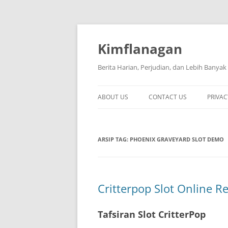
Langsung
ke
isi
Kimflanagan
Berita Harian, Perjudian, dan Lebih Banyak
ABOUT US
CONTACT US
PRIVAC
ARSIP TAG:
PHOENIX GRAVEYARD SLOT DEMO
Critterpop Slot Online R
Tafsiran Slot CritterPop