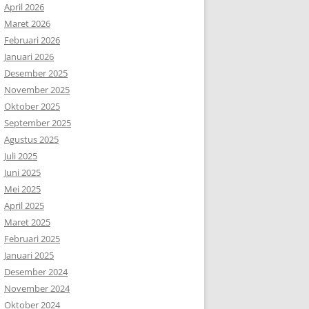
April 2026
Maret 2026
Februari 2026
Januari 2026
Desember 2025
November 2025
Oktober 2025
September 2025
Agustus 2025
Juli 2025
Juni 2025
Mei 2025
April 2025
Maret 2025
Februari 2025
Januari 2025
Desember 2024
November 2024
Oktober 2024