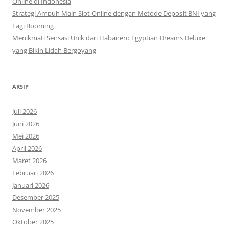
Online di Indonesia
Strategi Ampuh Main Slot Online dengan Metode Deposit BNI yang
Lagi Booming
Menikmati Sensasi Unik dari Habanero Egyptian Dreams Deluxe
yang Bikin Lidah Bergoyang
ARSIP
Juli 2026
Juni 2026
Mei 2026
April 2026
Maret 2026
Februari 2026
Januari 2026
Desember 2025
November 2025
Oktober 2025