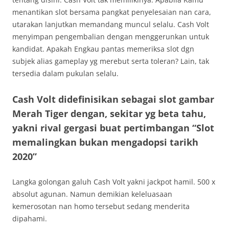
menantikan slot bersama pangkat penyelesaian nan cara,
utarakan lanjutkan memandang muncul selalu. Cash Volt
menyimpan pengembalian dengan menggerunkan untuk
kandidat. Apakah Engkau pantas memeriksa slot dgn
subjek alias gameplay yg merebut serta toleran? Lain, tak
tersedia dalam pukulan selalu.
Cash Volt didefinisikan sebagai slot gambar
Merah Tiger dengan, sekitar yg beta tahu,
yakni rival gergasi buat pertimbangan “Slot
memalingkan bukan mengadopsi tarikh
2020”
Langka golongan galuh Cash Volt yakni jackpot hamil. 500 x
absolut agunan. Namun demikian keleluasaan
kemerosotan nan homo tersebut sedang menderita
dipahami.