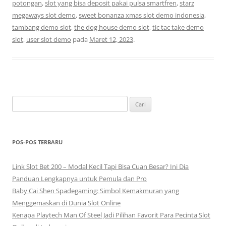
potongan
,
slot yang bisa deposit pakai pulsa smartfren
,
starz
megaways slot demo
,
sweet bonanza xmas slot demo indonesia
,
tambang demo slot
,
the dog house demo slot
,
tic tac take demo
slot
,
user slot demo
pada
Maret 12, 2023
.
Cari
untuk:
POS-POS TERBARU
Link Slot Bet 200 – Modal Kecil Tapi Bisa Cuan Besar? Ini Dia
Panduan Lengkapnya untuk Pemula dan Pro
Baby Cai Shen Spadegaming: Simbol Kemakmuran yang
Menggemaskan di Dunia Slot Online
Kenapa Playtech Man Of Steel Jadi Pilihan Favorit Para Pecinta Slot