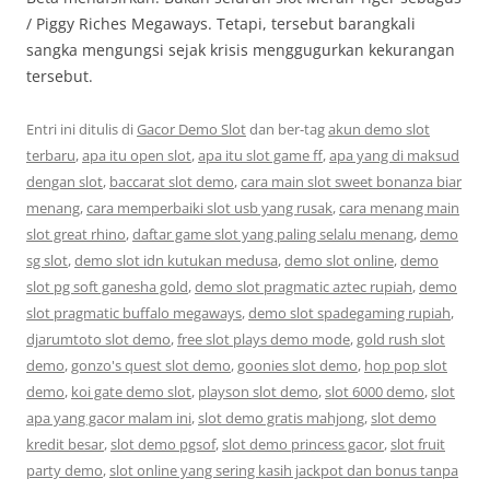
/ Piggy Riches Megaways. Tetapi, tersebut barangkali
sangka mengungsi sejak krisis menggugurkan kekurangan
tersebut.
Entri ini ditulis di
Gacor Demo Slot
dan ber-tag
akun demo slot
terbaru
,
apa itu open slot
,
apa itu slot game ff
,
apa yang di maksud
dengan slot
,
baccarat slot demo
,
cara main slot sweet bonanza biar
menang
,
cara memperbaiki slot usb yang rusak
,
cara menang main
slot great rhino
,
daftar game slot yang paling selalu menang
,
demo
sg slot
,
demo slot idn kutukan medusa
,
demo slot online
,
demo
slot pg soft ganesha gold
,
demo slot pragmatic aztec rupiah
,
demo
slot pragmatic buffalo megaways
,
demo slot spadegaming rupiah
,
djarumtoto slot demo
,
free slot plays demo mode
,
gold rush slot
demo
,
gonzo's quest slot demo
,
goonies slot demo
,
hop pop slot
demo
,
koi gate demo slot
,
playson slot demo
,
slot 6000 demo
,
slot
apa yang gacor malam ini
,
slot demo gratis mahjong
,
slot demo
kredit besar
,
slot demo pgsof
,
slot demo princess gacor
,
slot fruit
party demo
,
slot online yang sering kasih jackpot dan bonus tanpa