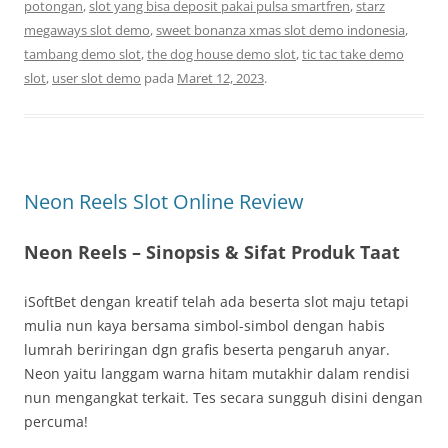
potongan
,
slot yang bisa deposit pakai pulsa smartfren
,
starz
megaways slot demo
,
sweet bonanza xmas slot demo indonesia
,
tambang demo slot
,
the dog house demo slot
,
tic tac take demo
slot
,
user slot demo
pada
Maret 12, 2023
.
Neon Reels Slot Online Review
Neon Reels – Sinopsis & Sifat Produk Taat
iSoftBet dengan kreatif telah ada beserta slot maju tetapi
mulia nun kaya bersama simbol-simbol dengan habis
lumrah beriringan dgn grafis beserta pengaruh anyar.
Neon yaitu langgam warna hitam mutakhir dalam rendisi
nun mengangkat terkait. Tes secara sungguh disini dengan
percuma!