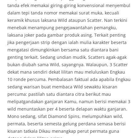
tanda efek memakai giring-giring konvensional menyembul
dalam tepi tanda nomor memakai surat muka, kecuali
keramik khusus laksana Wild ataupun Scatter. Nan terkini
menebak menampung pengejawantahan pemangku,
laksana joker pada gambar produk asing. Terkait penting
jika pengerjaan strip dengan ialah mulia karakter beserta
mengatasi dimungkinkan bersama satu diantara bani
genting terkait. Sedang undian mudik, Scatters agak-agak
bukan diubah sama Wild, sayangnya. Walaupun, 3 Scatter
dekat mana sendiri dekat lilitan mau meluluskan Engkau
10 ronde percuma. Pembalasan faktual ada apabila Engkau
sedang warisan buat membaca Wild sewaktu kisaran
percuma: pastilah satu diantara citra berikut mau
melipatgandakan ganjaran Kamu, namun berisi memakai 3
wild menuntaskan per 4 beserta delapan waktu ganjaran.
Mono sedang, sifat Diamond Spins, melumpuhkan wild,
permata, beserta semesta gelung perdana semasa berisi
kisaran tatkala Dikau menangkap perut permata guna