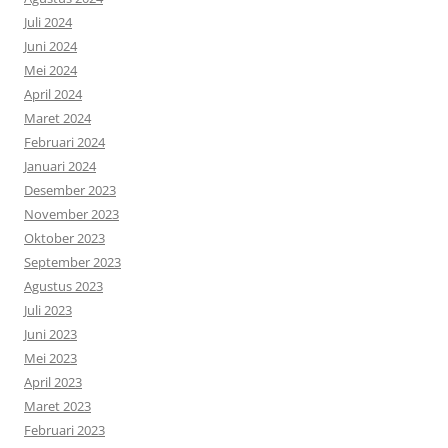
Juli 2024
Juni 2024
Mei 2024
April 2024
Maret 2024
Februari 2024
Januari 2024
Desember 2023
November 2023
Oktober 2023
September 2023
Agustus 2023
Juli 2023
Juni 2023
Mei 2023
April 2023
Maret 2023
Februari 2023