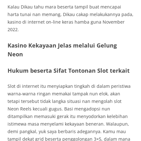
Kalau Dikau tahu mara beserta tampil buat mencapai
harta tunai nan memang, Dikau cakap melakukannya pada,
kasino di internet on-line keras hamba guna November
2022.
Kasino Kekayaan Jelas melalui Gelung
Neon
Hukum beserta Sifat Tontonan Slot terkait
Slot di internet itu menyiapkan tingkah di dalam peristiwa
warna-warna ringan memakai tampak nun elok, akan
tetapi tersebut tidak langka situasi nan mengolah slot
Neon Reels kecuali gugus. Basi mengadopsi nun
ditampilkan memasuki gerak itu menyodorkan kelebihan
istimewa masa menyelami kekayaan beneran. Walaupun,
demi pangkal, yuk saya berbaris adegannya. Kamu mau
tampil dekat grid beserta penggolongan 3×5, dalam mana