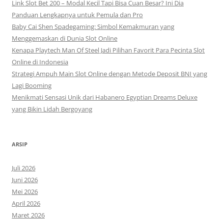
Link Slot Bet 200 – Modal Kecil Tapi Bisa Cuan Besar? Ini Dia
Panduan Lengkapnya untuk Pemula dan Pro
Baby Cai Shen Spadegaming: Simbol Kemakmuran yang
Menggemaskan di Dunia Slot Online
Kenapa Playtech Man Of Steel Jadi Pilihan Favorit Para Pecinta Slot
Online di Indonesia
Strategi Ampuh Main Slot Online dengan Metode Deposit BNI yang
Lagi Booming
Menikmati Sensasi Unik dari Habanero Egyptian Dreams Deluxe
yang Bikin Lidah Bergoyang
ARSIP
Juli 2026
Juni 2026
Mei 2026
April 2026
Maret 2026