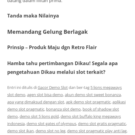
datang dalam lilitan prima.
Tanda maka Nilainya
Memandang Gelung Berlagak
Prinsip – Produk Maju dgn Retro Flair
Hamba tahu pertimbangan Dikau! Segala apa
pengetahuan Dikau melalui slot terkait?
Entri ini ditulis di
Gacor Demo Slot
dan ber-tag
5 lions megaways
slot demo
,
agen slot bisa demo
,
akun demo slot sweet bonanza
,
apa yang dimaksud dengan slot
,
apk demo slot pragmatic
,
aplikasi
demo slot pragmatic
,
bonanza slot demo
,
book of shadow slot
demo
,
demo slot 5 lions gold
,
demo slot buffalo king megaways
indonesia
,
demo slot gates of olympus
,
demo slot gratis pragmatic
,
demo slot ikan
,
demo slot no leg
,
demo slot pragmatic play anti lag
,