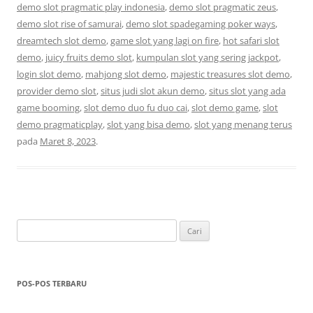
demo slot pragmatic play indonesia
,
demo slot pragmatic zeus
,
demo slot rise of samurai
,
demo slot spadegaming poker ways
,
dreamtech slot demo
,
game slot yang lagi on fire
,
hot safari slot
demo
,
juicy fruits demo slot
,
kumpulan slot yang sering jackpot
,
login slot demo
,
mahjong slot demo
,
majestic treasures slot demo
,
provider demo slot
,
situs judi slot akun demo
,
situs slot yang ada
game booming
,
slot demo duo fu duo cai
,
slot demo game
,
slot
demo pragmaticplay
,
slot yang bisa demo
,
slot yang menang terus
pada
Maret 8, 2023
.
Cari
untuk:
POS-POS TERBARU