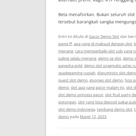
Beta menafsirkan. Bukan seluruh slot
tersebut barangkali sangka mengungs
Entri ini ditulis di
Gacor Demo Slot
dan ber-
game ff
,
apa yang di maksud dengan slot
,
b
menang
,
cara memperbaiki slot usb yang r
paling selalu menang
,
demo sg slot
,
demo s
ganesha gold
,
demo slot pragmatic aztec r
spadegaming rupiah
,
djarumtoto slot dem
quest slot demo
,
goonies slot demo
,
hop p
demo
,
slot apa yang gacor malam ini
,
slot 
slot demo princess gacor
,
slot fruit party 
potongan
,
slot yang bisa deposit pakai pul
slot demo indonesia
,
tambang demo slot
,
demo
pada
Maret 12, 2023
.