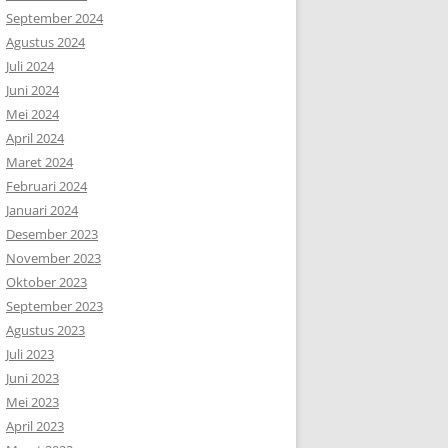
September 2024
Agustus 2024
Juli 2024
Juni 2024
Mei 2024
April 2024
Maret 2024
Februari 2024
Januari 2024
Desember 2023
November 2023
Oktober 2023
September 2023
Agustus 2023
Juli 2023
Juni 2023
Mei 2023
April 2023