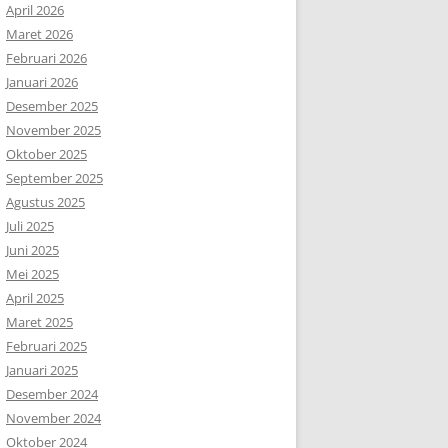
April 2026
Maret 2026
Februari 2026
Januari 2026
Desember 2025
November 2025
Oktober 2025
September 2025
Agustus 2025
Juli 2025
Juni 2025
Mei 2025
April 2025
Maret 2025
Februari 2025
Januari 2025
Desember 2024
November 2024
Oktober 2024