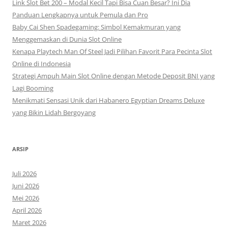
Link Slot Bet 200 – Modal Kecil Tapi Bisa Cuan Besar? Ini Dia
Panduan Lengkapnya untuk Pemula dan Pro
Baby Cai Shen Spadegaming: Simbol Kemakmuran yang
Menggemaskan di Dunia Slot Online
Kenapa Playtech Man Of Steel Jadi Pilihan Favorit Para Pecinta Slot
Online di Indonesia
Strategi Ampuh Main Slot Online dengan Metode Deposit BNI yang
Lagi Booming
Menikmati Sensasi Unik dari Habanero Egyptian Dreams Deluxe
yang Bikin Lidah Bergoyang
ARSIP
Juli 2026
Juni 2026
Mei 2026
April 2026
Maret 2026