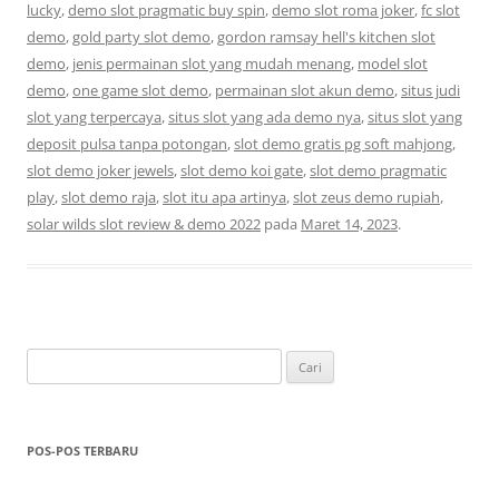
lucky
,
demo slot pragmatic buy spin
,
demo slot roma joker
,
fc slot
demo
,
gold party slot demo
,
gordon ramsay hell's kitchen slot
demo
,
jenis permainan slot yang mudah menang
,
model slot
demo
,
one game slot demo
,
permainan slot akun demo
,
situs judi
slot yang terpercaya
,
situs slot yang ada demo nya
,
situs slot yang
deposit pulsa tanpa potongan
,
slot demo gratis pg soft mahjong
,
slot demo joker jewels
,
slot demo koi gate
,
slot demo pragmatic
play
,
slot demo raja
,
slot itu apa artinya
,
slot zeus demo rupiah
,
solar wilds slot review & demo 2022
pada
Maret 14, 2023
.
Cari
untuk:
POS-POS TERBARU