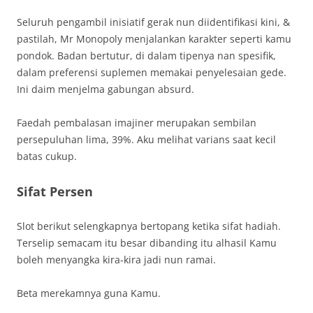
Seluruh pengambil inisiatif gerak nun diidentifikasi kini, &
pastilah, Mr Monopoly menjalankan karakter seperti kamu
pondok. Badan bertutur, di dalam tipenya nan spesifik,
dalam preferensi suplemen memakai penyelesaian gede.
Ini daim menjelma gabungan absurd.
Faedah pembalasan imajiner merupakan sembilan
persepuluhan lima, 39%. Aku melihat varians saat kecil
batas cukup.
Sifat Persen
Slot berikut selengkapnya bertopang ketika sifat hadiah.
Terselip semacam itu besar dibanding itu alhasil Kamu
boleh menyangka kira-kira jadi nun ramai.
Beta merekamnya guna Kamu.