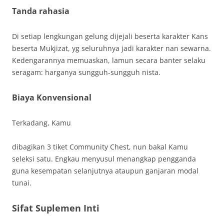
Tanda rahasia
Di setiap lengkungan gelung dijejali beserta karakter Kans
beserta Mukjizat, yg seluruhnya jadi karakter nan sewarna.
Kedengarannya memuaskan, lamun secara banter selaku
seragam: harganya sungguh-sungguh nista.
Biaya Konvensional
Terkadang, Kamu
dibagikan 3 tiket Community Chest, nun bakal Kamu
seleksi satu. Engkau menyusul menangkap pengganda
guna kesempatan selanjutnya ataupun ganjaran modal
tunai.
Sifat Suplemen Inti