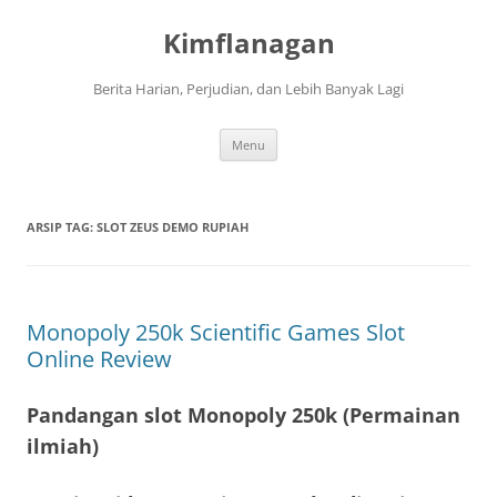
Langsung
ke
Kimflanagan
isi
Berita Harian, Perjudian, dan Lebih Banyak Lagi
Menu
ARSIP TAG:
SLOT ZEUS DEMO RUPIAH
Monopoly 250k Scientific Games Slot
Online Review
Pandangan slot Monopoly 250k (Permainan
ilmiah)