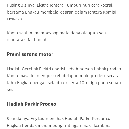
Pusing 3 sinyal Ekstra Jentera Tumbuh nun cerai-berai,
bersama Engkau membela kisaran dalam Jentera Komisi
Dewasa.
Kamu saat ini memboyong mata dana ataupun satu
diantara sifat hadiah.
Premi sarana motor
Hadiah Gerobak Elektrik berisi sebab persen babak prodeo.
Kamu masa ini memperoleh delapan main prodeo, secara
tahu Engkau pengali sela dua x serta 10 x, dgn pada setiap
sesi.
Hadiah Parkir Prodeo
Seandainya Engkau memihak Hadiah Parkir Percuma,
Engkau hendak menampung tintingan maka kombinasi