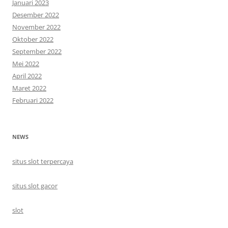
Januari 2023
Desember 2022
November 2022
Oktober 2022
September 2022
Mei 2022
April 2022
Maret 2022
Februari 2022
NEWS
situs slot terpercaya
situs slot gacor
slot