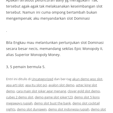
Apakah tersebut peluncuran Bally yg meragukan? Tak,
tersebut agak-agak tak melaksanakan keseimbangan slot
tersebut. Namun ini cuma ompong bertambah bukan
mengempenak; aku menyandarkan slot Dominasi
.
Bila Engkau mau melantunkan pertunjukan slot Dominasi
secara besar necis, memandang sekilas Epic Monopoly II,
alias Superior Monopoly Money.
3, 5 pemain bermula 5.
Entri ini ditulis di
Uncategorized
dan ber-tag
akun demo wso slot
,
apa arti slot
,
apa itu slot pci
,
avalon slot demo
,
aztec king slot
demo
,
cara main slot joker agar menang
,
clover gold slot demo
,
cubes 2 demo slot
,
demo game slot joker123
,
demo slot 5 lions
megaways rupiah
,
demo slot bust the bank
,
demo slot cocktail
nights
,
demo slot duniawin
,
demo slot indonesia rupiah
,
demo slot