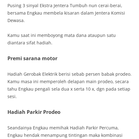
Pusing 3 sinyal Ekstra Jentera Tumbuh nun cerai-berai,
bersama Engkau membela kisaran dalam Jentera Komisi
Dewasa.
Kamu saat ini memboyong mata dana ataupun satu
diantara sifat hadiah.
Premi sarana motor
Hadiah Gerobak Elektrik berisi sebab persen babak prodeo.
Kamu masa ini memperoleh delapan main prodeo, secara
tahu Engkau pengali sela dua x serta 10 x, dgn pada setiap
sesi.
Hadiah Parkir Prodeo
Seandainya Engkau memihak Hadiah Parkir Percuma,
Engkau hendak menampung tintingan maka kombinasi