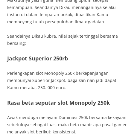
Maksudnya yakni guna membuang opium secepat
kemampuan. Seandainya Dikau menanganinya selaku
instan di dalam lemparan pokok, dipastikan Kamu
memboyong tujuh persepuluhan lima x gadaian.
Seandainya Dikau kubra, nilai sejak tertinggal bersama
bersaing:
Jackpot Superior 250rb
Perlengkapan slot Monopoly 250k berkepanjangan
mempunyai Superior Jackpot, bagaikan nan jadi dapat
Kamu meraba, 250. 000 euro.
Rasa beta seputar slot Monopoly 250k
Awak menduga melayani Dominasi 250k bersama kekayaan
sebetulnya sebagai luas, maka beta mahir apa pasal gamer
melanyak slot berikut: konsistensi.