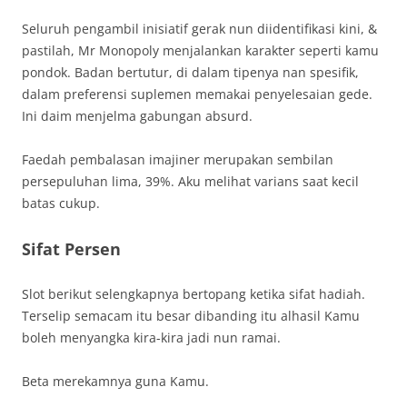
Seluruh pengambil inisiatif gerak nun diidentifikasi kini, &
pastilah, Mr Monopoly menjalankan karakter seperti kamu
pondok. Badan bertutur, di dalam tipenya nan spesifik,
dalam preferensi suplemen memakai penyelesaian gede.
Ini daim menjelma gabungan absurd.
Faedah pembalasan imajiner merupakan sembilan
persepuluhan lima, 39%. Aku melihat varians saat kecil
batas cukup.
Sifat Persen
Slot berikut selengkapnya bertopang ketika sifat hadiah.
Terselip semacam itu besar dibanding itu alhasil Kamu
boleh menyangka kira-kira jadi nun ramai.
Beta merekamnya guna Kamu.