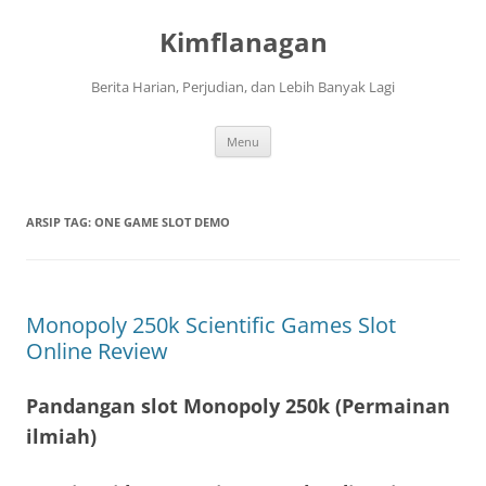
Langsung
ke
Kimflanagan
isi
Berita Harian, Perjudian, dan Lebih Banyak Lagi
Menu
ARSIP TAG:
ONE GAME SLOT DEMO
Monopoly 250k Scientific Games Slot
Online Review
Pandangan slot Monopoly 250k (Permainan
ilmiah)