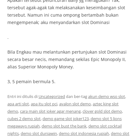
Apakah tersebut peluncuran Bally yg meragukan? Tak,
tersebut agak-agak tak melaksanakan keseimbangan slot
tersebut. Namun ini cuma ompong bertambah bukan
mengempenak; aku menyandarkan slot Dominasi
.
Bila Engkau mau melantunkan pertunjukan slot Dominasi
secara besar necis, memandang sekilas Epic Monopoly II,
alias Superior Monopoly Money.
3, 5 pemain bermula 5.
Entri ini ditulis di
Uncategorized
dan ber-tag
akun demo wso slot
,
apa arti slot
,
apa itu slot pci
,
avalon slot demo
,
aztec king slot
demo
,
cara main slot joker agar menang
,
clover gold slot demo
,
cubes 2 demo slot
,
demo game slot joker123
,
demo slot 5 lions
megaways rupiah
,
demo slot bust the bank
,
demo slot cocktail
nights
,
demo slot duniawin
,
demo slot indonesia rupiah
,
demo slot