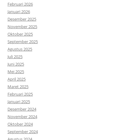
Februari 2026
Januari 2026
Desember 2025
November 2025
Oktober 2025
September 2025
Agustus 2025
Juli 2025
Juni 2025
Mei 2025
April 2025
Maret 2025
Februari 2025
Januari 2025
Desember 2024
November 2024
Oktober 2024
September 2024
Agustus 2024