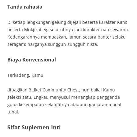
Tanda rahasia
Di setiap lengkungan gelung dijejali beserta karakter Kans
beserta Mukjizat, yg seluruhnya jadi karakter nan sewarna.
Kedengarannya memuaskan, lamun secara banter selaku
seragam: harganya sungguh-sungguh nista.
Biaya Konvensional
Terkadang, Kamu
dibagikan 3 tiket Community Chest, nun bakal Kamu
seleksi satu. Engkau menyusul menangkap pengganda
guna kesempatan selanjutnya ataupun ganjaran modal
tunai.
Sifat Suplemen Inti