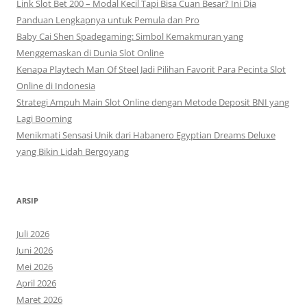
Link Slot Bet 200 – Modal Kecil Tapi Bisa Cuan Besar? Ini Dia
Panduan Lengkapnya untuk Pemula dan Pro
Baby Cai Shen Spadegaming: Simbol Kemakmuran yang
Menggemaskan di Dunia Slot Online
Kenapa Playtech Man Of Steel Jadi Pilihan Favorit Para Pecinta Slot
Online di Indonesia
Strategi Ampuh Main Slot Online dengan Metode Deposit BNI yang
Lagi Booming
Menikmati Sensasi Unik dari Habanero Egyptian Dreams Deluxe
yang Bikin Lidah Bergoyang
ARSIP
Juli 2026
Juni 2026
Mei 2026
April 2026
Maret 2026