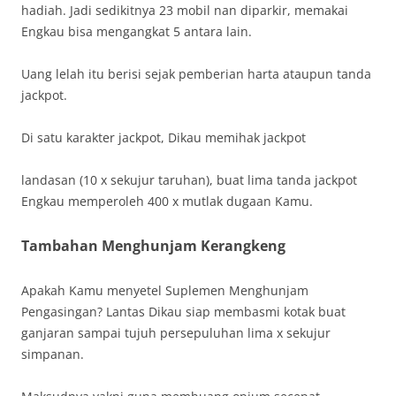
hadiah. Jadi sedikitnya 23 mobil nan diparkir, memakai
Engkau bisa mengangkat 5 antara lain.
Uang lelah itu berisi sejak pemberian harta ataupun tanda
jackpot.
Di satu karakter jackpot, Dikau memihak jackpot
landasan (10 x sekujur taruhan), buat lima tanda jackpot
Engkau memperoleh 400 x mutlak dugaan Kamu.
Tambahan Menghunjam Kerangkeng
Apakah Kamu menyetel Suplemen Menghunjam
Pengasingan? Lantas Dikau siap membasmi kotak buat
ganjaran sampai tujuh persepuluhan lima x sekujur
simpanan.