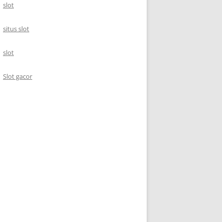
slot
situs slot
slot
Slot gacor