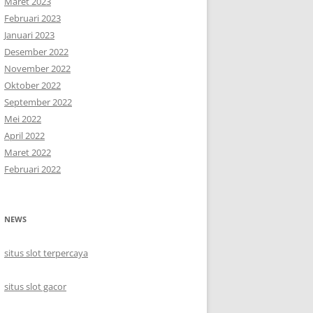
Maret 2023
Februari 2023
Januari 2023
Desember 2022
November 2022
Oktober 2022
September 2022
Mei 2022
April 2022
Maret 2022
Februari 2022
NEWS
situs slot terpercaya
situs slot gacor