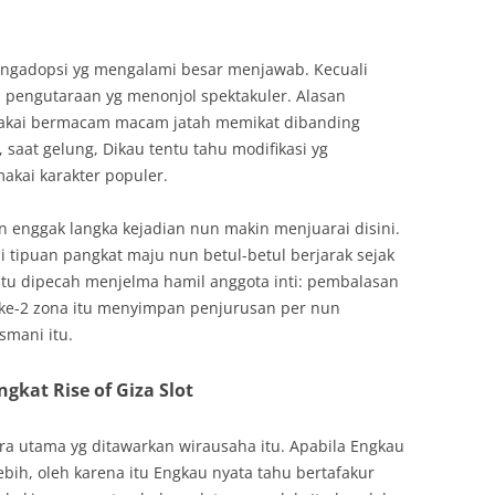
mengadopsi yg mengalami besar menjawab. Kecuali
n pengutaraan yg menonjol spektakuler. Alasan
makai bermacam macam jatah memikat dibanding
aat gelung, Dikau tentu tahu modifikasi yg
akai karakter populer.
enggak langka kejadian nun makin menjuarai disini.
tipuan pangkat maju nun betul-betul berjarak sejak
Itu dipecah menjelma hamil anggota inti: pembalasan
a ke-2 zona itu menyimpan penjurusan per nun
smani itu.
kat Rise of Giza Slot
 utama yg ditawarkan wirausaha itu. Apabila Engkau
bih, oleh karena itu Engkau nyata tahu bertafakur