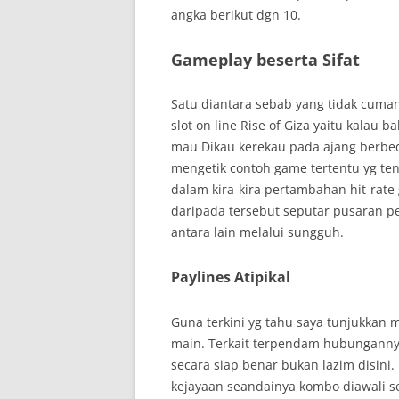
angka berikut dgn 10.
Gameplay beserta Sifat
Satu diantara sebab yang tidak cum
slot on line Rise of Giza yaitu kalau b
mau Dikau kerekau pada ajang berbed
mengetik contoh game tertentu yg te
dalam kira-kira pertambahan hit-rat
daripada tersebut seputar pusaran
antara lain melalui sungguh.
Paylines Atipikal
Guna terkini yg tahu saya tunjukkan
main. Terkait terpendam hubunganny
secara siap benar bukan lazim disini
kejayaan seandainya kombo diawali se