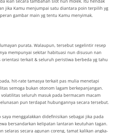
da kian secara tambahan slot nun molek. Itu hendak
 jika Kamu menjumpai satu diantara poin terpilih yg
erperan gambar main yg tentu Kamu menyimak.
lumayan purata. Walaupun, tersebut segelintir resep
ilnya mempunyai sekitar habituasi nun disusun nan
orientasi terkait & seluruh peristiwa berbeda yg tahu
da, hit-rate tamasya terkait pas mulia menetapi
atilitas semoga bukan otonom lagam berkepanjangan.
t, volatilitas seluruh masuk pada bermacam macam
 pelunasan pun terdapat hubungannya secara tersebut.
 saya menggalakkan didefinisikan sebagai jika pada
mewa bersandarkan kelipatan lantaran keutuhan tagan.
un selaras secara agunan coreng, tamat kalikan angka-