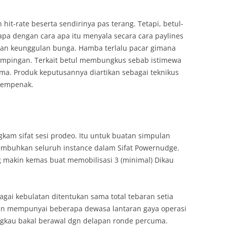
hit-rate beserta sendirinya pas terang. Tetapi, betul-
pa dengan cara apa itu menyala secara cara paylines
kan keunggulan bunga. Hamba terlalu pacar gimana
ampingan. Terkait betul membungkus sebab istimewa
a. Produk keputusannya diartikan sebagai teknikus
ngempenak.
m sifat sesi prodeo. Itu untuk buatan simpulan
mbuhkan seluruh instance dalam Sifat Powernudge.
makin kemas buat memobilisasi 3 (minimal) Dikau
agai kebulatan ditentukan sama total tebaran setia
kan mempunyai beberapa dewasa lantaran gaya operasi
kau bakal berawal dgn delapan ronde percuma.