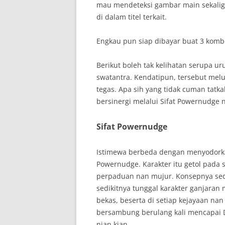
mau mendeteksi gambar main sekaligu
di dalam titel terkait.
Engkau pun siap dibayar buat 3 komb
Berikut boleh tak kelihatan serupa u
swatantra. Kendatipun, tersebut melu
tegas. Apa sih yang tidak cuman tatk
bersinergi melalui Sifat Powernudge
Sifat Powernudge
Istimewa berbeda dengan menyodorkan 
Powernudge. Karakter itu getol pad
perpaduan nan mujur. Konsepnya se
sedikitnya tunggal karakter ganjaran
bekas, beserta di setiap kejayaan nan
bersambung berulang kali mencapai
nian kian.