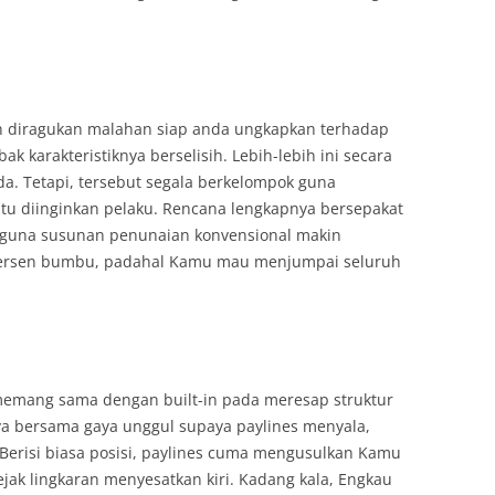
an diragukan malahan siap anda ungkapkan terhadap
abak karakteristiknya berselisih. Lebih-lebih ini secara
a. Tetapi, tersebut segala berkelompok guna
ntu diinginkan pelaku. Rencana lengkapnya bersepakat
e guna susunan penunaian konvensional makin
 persen bumbu, padahal Kamu mau menjumpai seluruh
 memang sama dengan built-in pada meresap struktur
a bersama gaya unggul supaya paylines menyala,
. Berisi biasa posisi, paylines cuma mengusulkan Kamu
jak lingkaran menyesatkan kiri. Kadang kala, Engkau