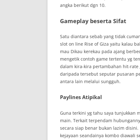
angka berikut dgn 10.
Gameplay beserta Sifat
Satu diantara sebab yang tidak cum
slot on line Rise of Giza yaitu kalau b
mau Dikau kerekau pada ajang berbed
mengetik contoh game tertentu yg te
dalam kira-kira pertambahan hit-rat
daripada tersebut seputar pusaran
antara lain melalui sungguh.
Paylines Atipikal
Guna terkini yg tahu saya tunjukkan
main. Terkait terpendam hubunganny
secara siap benar bukan lazim disini
kejayaan seandainya kombo diawali se