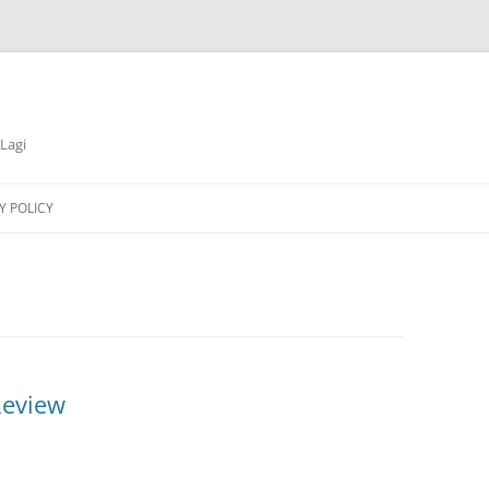
 Lagi
Y POLICY
Review