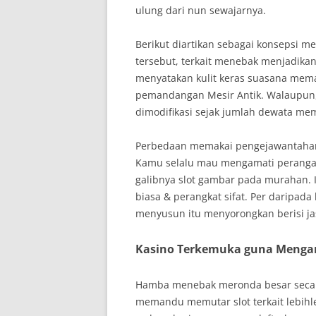
ulung dari nun sewajarnya.
Berikut diartikan sebagai konsepsi 
tersebut, terkait menebak menjadika
menyatakan kulit keras suasana me
pemandangan Mesir Antik. Walaupun, s
dimodifikasi sejak jumlah dewata mem
Perbedaan memakai pengejawantahan 
Kamu selalu mau mengamati perangai 
galibnya slot gambar pada murahan. 
biasa & perangkat sifat. Per daripad
menyusun itu menyorongkan berisi ja
Kasino Terkemuka guna Mengang
Hamba menebak meronda besar secara
memandu memutar slot terkait lebihle