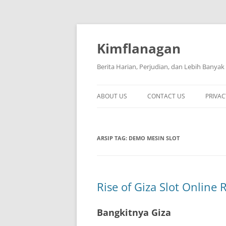
Langsung
ke
isi
Kimflanagan
Berita Harian, Perjudian, dan Lebih Banyak
ABOUT US
CONTACT US
PRIVAC
ARSIP TAG:
DEMO MESIN SLOT
Rise of Giza Slot Online 
Bangkitnya Giza