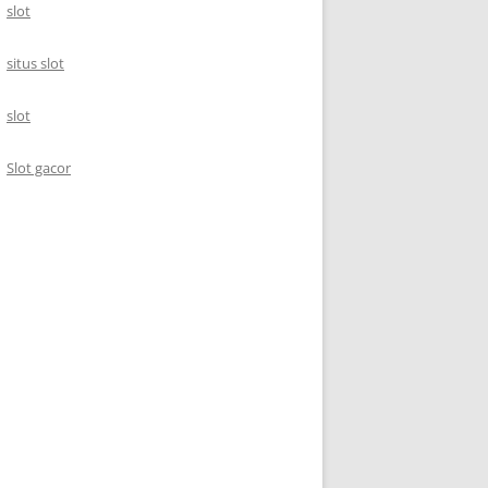
slot
situs slot
slot
Slot gacor