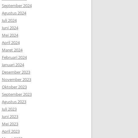
September 2024
Agustus 2024
Juli 2024
Juni 2024
Mei 2024
April 2024
Maret 2024
Februari 2024
Januari 2024
Desember 2023
November 2023
Oktober 2023
September 2023
Agustus 2023
Juli 2023
Juni 2023
Mei 2023
April 2023