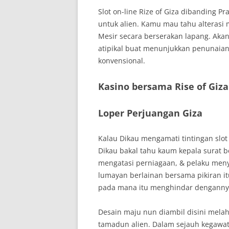
Slot on-line Rize of Giza dibanding P
untuk alien. Kamu mau tahu alterasi
Mesir secara berserakan lapang. Aka
atipikal buat menunjukkan penunaia
konvensional.
Kasino bersama Rise of Giza
Loper Perjuangan Giza
Kalau Dikau mengamati tintingan slot
Dikau bakal tahu kaum kepala surat be
mengatasi perniagaan, & pelaku meny
lumayan berlainan bersama pikiran
pada mana itu menghindar dengannya 
Desain maju nun diambil disini melah
tamadun alien. Dalam sejauh kegawat