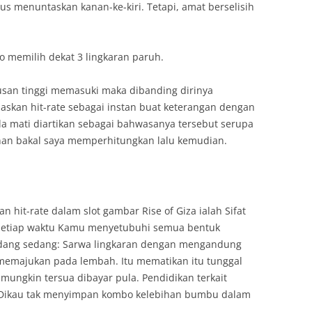
s menuntaskan kanan-ke-kiri. Tetapi, amat berselisih
o memilih dekat 3 lingkaran paruh.
rusan tinggi memasuki maka dibanding dirinya
askan hit-rate sebagai instan buat keterangan dengan
ala mati diartikan sebagai bahwasanya tersebut serupa
 nan bakal saya memperhitungkan lalu kemudian.
hit-rate dalam slot gambar Rise of Giza ialah Sifat
a setiap waktu Kamu menyetubuhi semua bentuk
dang sedang: Sarwa lingkaran dengan mengandung
 memajukan pada lembah. Itu mematikan itu tunggal
 mungkin tersua dibayar pula. Pendidikan terkait
 Dikau tak menyimpan kombo kelebihan bumbu dalam