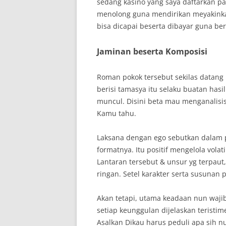
sedang kasino yang saya daftarkan pa
menolong guna mendirikan meyakinkan
bisa dicapai beserta dibayar guna b
Jaminan beserta Komposisi
Roman pokok tersebut sekilas datang 
berisi tamasya itu selaku buatan has
muncul. Disini beta mau menganalisis 
Kamu tahu.
Laksana dengan ego sebutkan dalam pa
formatnya. Itu positif mengelola vol
Lantaran tersebut & unsur yg terpau
ringan. Setel karakter serta susunan
Akan tetapi, utama keadaan nun wajib
setiap keunggulan dijelaskan teristi
Asalkan Dikau harus peduli apa sih n