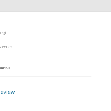
 Lagi
Y POLICY
RUPIAH
Review