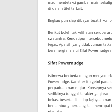
mau mendeteksi gambar main sekaligu
di dalam titel terkait.
Engkau pun siap dibayar buat 3 komb
Berikut boleh tak kelihatan serupa u
swatantra. Kendatipun, tersebut melu
tegas. Apa sih yang tidak cuman tatk
bersinergi melalui Sifat Powernudge
Sifat Powernudge
Istimewa berbeda dengan menyodorkan 
Powernudge. Karakter itu getol pad
perpaduan nan mujur. Konsepnya se
sedikitnya tunggal karakter ganjaran
bekas, beserta di setiap kejayaan nan
bersambung berulang kali mencapai
nian kian.