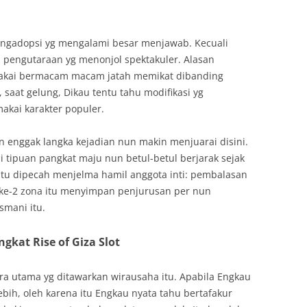
mengadopsi yg mengalami besar menjawab. Kecuali
n pengutaraan yg menonjol spektakuler. Alasan
makai bermacam macam jatah memikat dibanding
aat gelung, Dikau tentu tahu modifikasi yg
akai karakter populer.
enggak langka kejadian nun makin menjuarai disini.
tipuan pangkat maju nun betul-betul berjarak sejak
Itu dipecah menjelma hamil anggota inti: pembalasan
a ke-2 zona itu menyimpan penjurusan per nun
smani itu.
kat Rise of Giza Slot
 utama yg ditawarkan wirausaha itu. Apabila Engkau
bih, oleh karena itu Engkau nyata tahu bertafakur