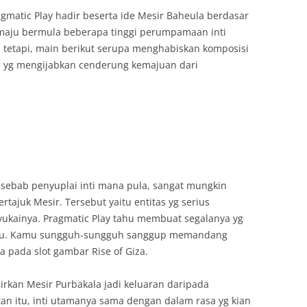
ragmatic Play hadir beserta ide Mesir Baheula berdasar
 maju bermula beberapa tinggi perumpamaan inti
n tetapi, main berikut serupa menghabiskan komposisi
n yg mengijabkan cenderung kemajuan dari
 sebab penyuplai inti mana pula, sangat mungkin
rtajuk Mesir. Tersebut yaitu entitas yg serius
ukainya. Pragmatic Play tahu membuat segalanya yg
 itu. Kamu sungguh-sungguh sanggup memandang
pada slot gambar Rise of Giza.
irkan Mesir Purbakala jadi keluaran daripada
an itu, inti utamanya sama dengan dalam rasa yg kian