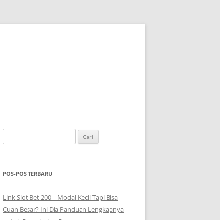
Cari
untuk:
POS-POS TERBARU
Link Slot Bet 200 – Modal Kecil Tapi Bisa
Cuan Besar? Ini Dia Panduan Lengkapnya