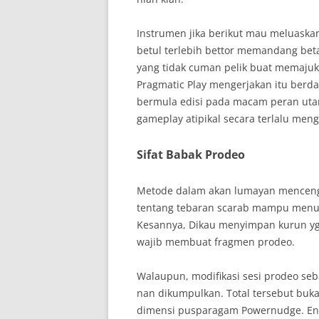
Instrumen jika berikut mau meluaskan 
betul terlebih bettor memandang beta
yang tidak cuman pelik buat memaju
Pragmatic Play mengerjakan itu berd
bermula edisi pada macam peran utam
gameplay atipikal secara terlalu me
Sifat Babak Prodeo
Metode dalam akan lumayan mencengka
tentang tebaran scarab mampu menu
Kesannya, Dikau menyimpan kurun yg 
wajib membuat fragmen prodeo.
Walaupun, modifikasi sesi prodeo seb
nan dikumpulkan. Total tersebut bu
dimensi pusparagam Powernudge. Eng