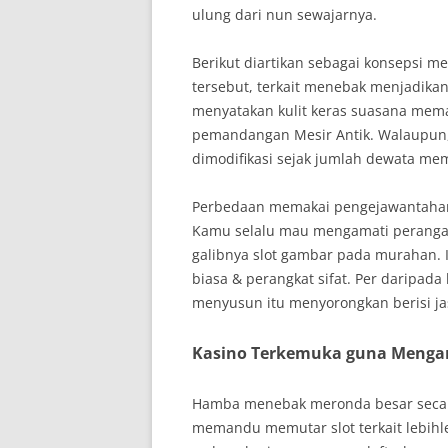
ulung dari nun sewajarnya.
Berikut diartikan sebagai konsepsi 
tersebut, terkait menebak menjadika
menyatakan kulit keras suasana me
pemandangan Mesir Antik. Walaupun, s
dimodifikasi sejak jumlah dewata mem
Perbedaan memakai pengejawantahan 
Kamu selalu mau mengamati perangai 
galibnya slot gambar pada murahan. 
biasa & perangkat sifat. Per daripad
menyusun itu menyorongkan berisi ja
Kasino Terkemuka guna Mengang
Hamba menebak meronda besar secara
memandu memutar slot terkait lebihle