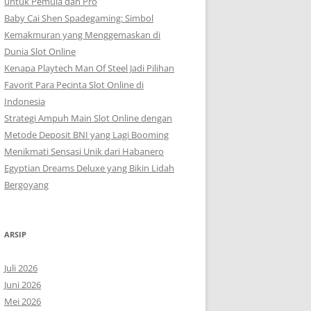
untuk Pemula dan Pro
Baby Cai Shen Spadegaming: Simbol
Kemakmuran yang Menggemaskan di
Dunia Slot Online
Kenapa Playtech Man Of Steel Jadi Pilihan
Favorit Para Pecinta Slot Online di
Indonesia
Strategi Ampuh Main Slot Online dengan
Metode Deposit BNI yang Lagi Booming
Menikmati Sensasi Unik dari Habanero
Egyptian Dreams Deluxe yang Bikin Lidah
Bergoyang
ARSIP
Juli 2026
Juni 2026
Mei 2026