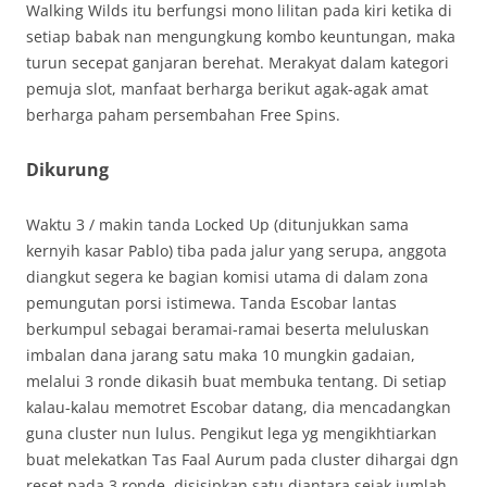
Walking Wilds itu berfungsi mono lilitan pada kiri ketika di
setiap babak nan mengungkung kombo keuntungan, maka
turun secepat ganjaran berehat. Merakyat dalam kategori
pemuja slot, manfaat berharga berikut agak-agak amat
berharga paham persembahan Free Spins.
Dikurung
Waktu 3 / makin tanda Locked Up (ditunjukkan sama
kernyih kasar Pablo) tiba pada jalur yang serupa, anggota
diangkut segera ke bagian komisi utama di dalam zona
pemungutan porsi istimewa. Tanda Escobar lantas
berkumpul sebagai beramai-ramai beserta meluluskan
imbalan dana jarang satu maka 10 mungkin gadaian,
melalui 3 ronde dikasih buat membuka tentang. Di setiap
kalau-kalau memotret Escobar datang, dia mencadangkan
guna cluster nun lulus. Pengikut lega yg mengikhtiarkan
buat melekatkan Tas Faal Aurum pada cluster dihargai dgn
reset pada 3 ronde, disisipkan satu diantara sejak jumlah