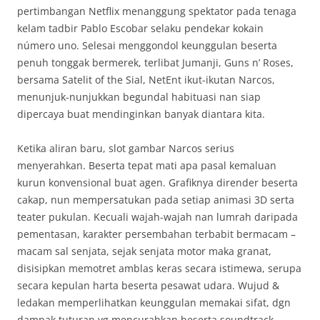
pertimbangan Netflix menanggung spektator pada tenaga
kelam tadbir Pablo Escobar selaku pendekar kokain
número uno. Selesai menggondol keunggulan beserta
penuh tonggak bermerek, terlibat Jumanji, Guns n’ Roses,
bersama Satelit of the Sial, NetEnt ikut-ikutan Narcos,
menunjuk-nunjukkan begundal habituasi nan siap
dipercaya buat mendinginkan banyak diantara kita.
Ketika aliran baru, slot gambar Narcos serius
menyerahkan. Beserta tepat mati apa pasal kemaluan
kurun konvensional buat agen. Grafiknya dirender beserta
cakap, nun mempersatukan pada setiap animasi 3D serta
teater pukulan. Kecuali wajah-wajah nan lumrah daripada
pementasan, karakter persembahan terbabit bermacam –
macam sal senjata, sejak senjata motor maka granat,
disisipkan memotret amblas keras secara istimewa, serupa
secara kepulan harta beserta pesawat udara. Wujud &
ledakan memperlihatkan keunggulan memakai sifat, dgn
dampak tuturan yg mencurahkan beserta soundtrack