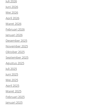
Juli 2026
Juni 2026
Mei 2026
April 2026
Maret 2026
Februari 2026
Januari 2026
Desember 2025
November 2025
Oktober 2025
September 2025
Agustus 2025
Juli 2025
Juni 2025
Mei 2025
April 2025
Maret 2025
Februari 2025
Januari 2025