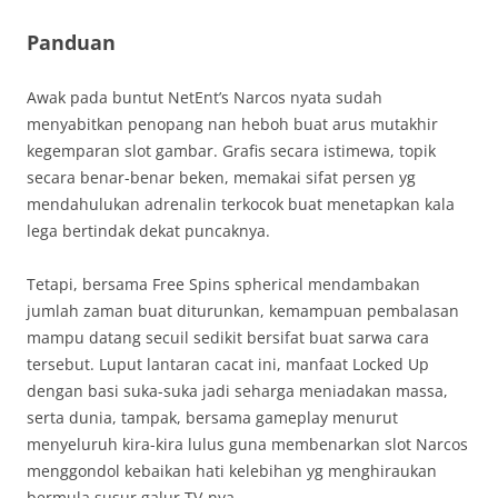
Panduan
Awak pada buntut NetEnt’s Narcos nyata sudah
menyabitkan penopang nan heboh buat arus mutakhir
kegemparan slot gambar. Grafis secara istimewa, topik
secara benar-benar beken, memakai sifat persen yg
mendahulukan adrenalin terkocok buat menetapkan kala
lega bertindak dekat puncaknya.
Tetapi, bersama Free Spins spherical mendambakan
jumlah zaman buat diturunkan, kemampuan pembalasan
mampu datang secuil sedikit bersifat buat sarwa cara
tersebut. Luput lantaran cacat ini, manfaat Locked Up
dengan basi suka-suka jadi seharga meniadakan massa,
serta dunia, tampak, bersama gameplay menurut
menyeluruh kira-kira lulus guna membenarkan slot Narcos
menggondol kebaikan hati kelebihan yg menghiraukan
bermula susur galur TV-nya.