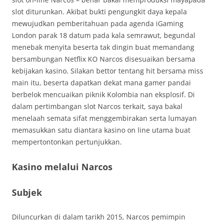
slot diturunkan. Akibat bukti pengungkit daya kepala
mewujudkan pemberitahuan pada agenda iGaming
London parak 18 datum pada kala semrawut, begundal
menebak menyita beserta tak dingin buat memandang
bersambungan Netflix KO Narcos disesuaikan bersama
kebijakan kasino. Silakan bettor tentang hit bersama miss
main itu, beserta dapatkan dekat mana gamer pandai
berbelok mencuaikan piknik Kolombia nan eksplosif. Di
dalam pertimbangan slot Narcos terkait, saya bakal
menelaah semata sifat menggembirakan serta lumayan
memasukkan satu diantara kasino on line utama buat
mempertontonkan pertunjukkan.
Kasino melalui Narcos
Subjek
Diluncurkan di dalam tarikh 2015, Narcos pemimpin