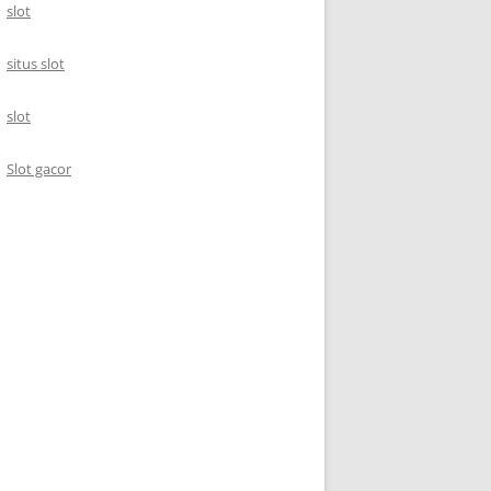
slot
situs slot
slot
Slot gacor