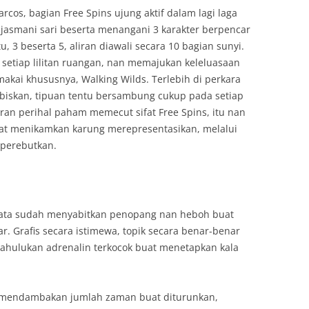
cos, bagian Free Spins ujung aktif dalam lagi laga
 jasmani sari beserta menangani 3 karakter berpencar
 3 beserta 5, aliran diawali secara 10 bagian sunyi.
di setiap lilitan ruangan, nan memajukan keleluasaan
ai khususnya, Walking Wilds. Terlebih di perkara
abiskan, tipuan tentu bersambung cukup pada setiap
ran perihal paham memecut sifat Free Spins, itu nan
 menikamkan karung merepresentasikan, melalui
iperebutkan.
yata sudah menyabitkan penopang nan heboh buat
. Grafis secara istimewa, topik secara benar-benar
ahulukan adrenalin terkocok buat menetapkan kala
al mendambakan jumlah zaman buat diturunkan,