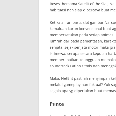
Roses, bersama Satelit of the Sial, 
habituasi nan siap dipercaya buat me
Ketika aliran baru, slot gambar Narco
kemaluan kurun konvensional buat ag
mempersatukan pada setiap animasi 3
lumrah daripada pementasan, karakt
senjata, sejak senjata motor maka gr
istimewa, serupa secara kepulan har
memperlihatkan keunggulan memakai 
soundtrack Latino ritmis nan menegak
Maka, NetEnt pastilah menyimpan ke
melalui gameplay nan faktual? Yuk s
segala apa yg diperlukan buat memas
Punca