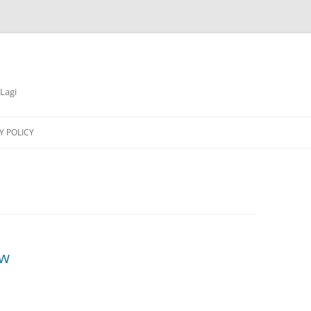
 Lagi
Y POLICY
ew