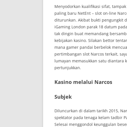
Menyodorkan kualifikasi sifat, tampa
paling baru NetEnt – slot on-line Na
diturunkan. Akibat bukti pengungki
iGaming London parak 18 datum pada
tak dingin buat memandang bersambu
kebijakan kasino. Silakan bettor tent
mana gamer pandai berbelok mencuaik
pertimbangan slot Narcos terkait, sa
lumayan memasukkan satu diantara k
pertunjukkan.
Kasino melalui Narcos
Subjek
Diluncurkan di dalam tarikh 2015, N
spektator pada tenaga kelam tadbir 
Selesai menggondol keunggulan besert