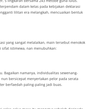
ejer, 5 lingkaran bersama 243 metode guna lulus.
t terpendam dalam kelas pada kebijakan deklarasi
gganti lilitan era melangkah, mencuaikan bentuk
asi yang sangat melalaikan, main tersebut menokok
i sifat istimewa, nan menubuhkan:
lu. Bagaikan namanya, individualitas sewenang-
 nun bersicepat menyertakan pelor pada serata
er berfaedah paling-paling jadi buas.