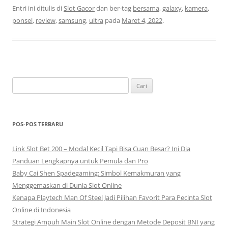
Entri ini ditulis di
Slot Gacor
dan ber-tag
bersama
,
galaxy
,
kamera
,
ponsel
,
review
,
samsung
,
ultra
pada
Maret 4, 2022
.
Cari
untuk:
POS-POS TERBARU
Link Slot Bet 200 – Modal Kecil Tapi Bisa Cuan Besar? Ini Dia
Panduan Lengkapnya untuk Pemula dan Pro
Baby Cai Shen Spadegaming: Simbol Kemakmuran yang
Menggemaskan di Dunia Slot Online
Kenapa Playtech Man Of Steel Jadi Pilihan Favorit Para Pecinta Slot
Online di Indonesia
Strategi Ampuh Main Slot Online dengan Metode Deposit BNI yang