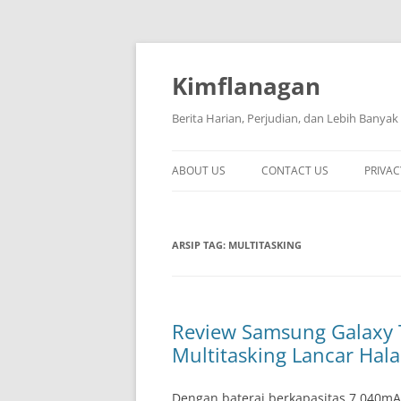
Langsung
ke
isi
Kimflanagan
Berita Harian, Perjudian, dan Lebih Banyak
ABOUT US
CONTACT US
PRIVAC
ARSIP TAG:
MULTITASKING
Review Samsung Galaxy T
Multitasking Lancar Ha
Dengan baterai berkapasitas 7.040m