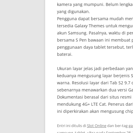
kamera yang mumpuni. Belum lengkap
yang digunakan.
Pengguna dapat bersama mudah mengg
tersedia Galaxy Themes untuk meng
akun Samsung. Pasalnya, waktu di per
bersama S Pen bawaan ini membuat pe
penggunaan daya tablet tersebut, ter
baterai.
Ukuran layar jelas jadi perbedaan yan
keduanya mengusung layar berjenis 
warna. Resolusi layar dari Tab S2 9.7
sebenarnya menawarkan dua versi Galax
Dokumentasi berasal dari situs resmi
mendukung 4G+ LTE Cat. Penerus dari 
ini diperkirakan akan mengusung chip
Entri ini ditulis di
Slot Online
dan ber-tag
ga
samsung
,
tablet
,
ultra
pada
September 28, 