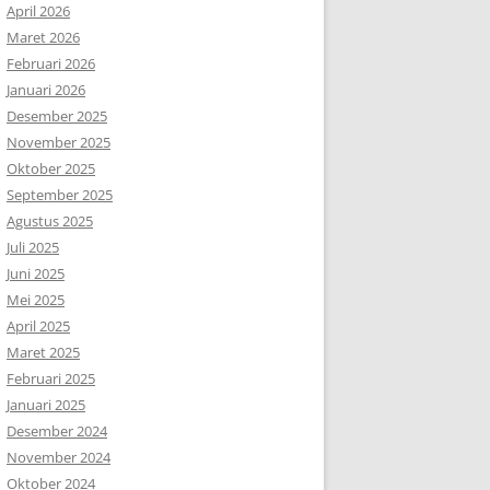
April 2026
Maret 2026
Februari 2026
Januari 2026
Desember 2025
November 2025
Oktober 2025
September 2025
Agustus 2025
Juli 2025
Juni 2025
Mei 2025
April 2025
Maret 2025
Februari 2025
Januari 2025
Desember 2024
November 2024
Oktober 2024