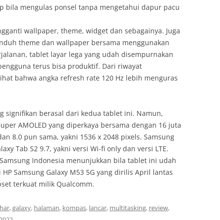
 bila mengulas ponsel tanpa mengetahui dapur pacu
anti wallpaper, theme, widget dan sebagainya. Juga
unduh theme dan wallpaper bersama menggunakan
jalanan, tablet layar lega yang udah disempurnakan
ngguna terus bisa produktif. Dari riwayat
lihat bahwa angka refresh rate 120 Hz lebih menguras
g signifikan berasal dari kedua tablet ini. Namun,
Super AMOLED yang diperkaya bersama dengan 16 juta
 dan 8.0 pun sama, yakni 1536 x 2048 pixels. Samsung
y Tab S2 9.7, yakni versi Wi-fi only dan versi LTE.
 Samsung Indonesia menunjukkan bila tablet ini udah
HP Samsung Galaxy M53 5G yang dirilis April lantas
set terkuat milik Qualcomm.
har
,
galaxy
,
halaman
,
kompas
,
lancar
,
multitasking
,
review
,
2022
.