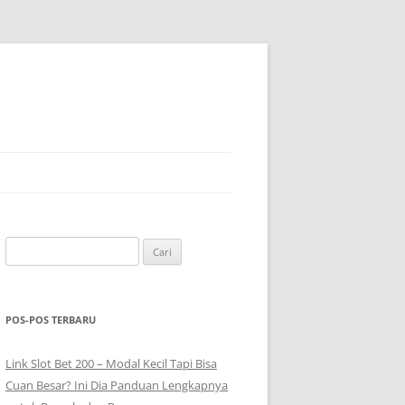
Cari
untuk:
POS-POS TERBARU
Link Slot Bet 200 – Modal Kecil Tapi Bisa
Cuan Besar? Ini Dia Panduan Lengkapnya