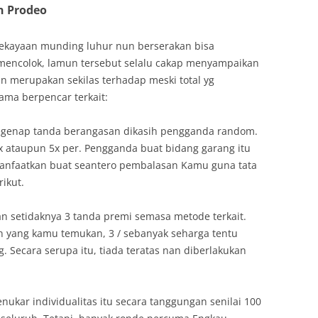
n Prodeo
ekayaan munding luhur nun berserakan bisa
encolok, lamun tersebut selalu cakap menyampaikan
n merupakan sekilas terhadap meski total yg
ma berpencar terkait:
segenap tanda berangasan dikasih pengganda random.
x ataupun 5x per. Pengganda buat bidang garang itu
imanfaatkan buat seantero pembalasan Kamu guna tata
ikut.
 setidaknya 3 tanda premi semasa metode terkait.
n yang kamu temukan, 3 / sebanyak seharga tentu
Secara serupa itu, tiada teratas nan diberlakukan
ar individualitas itu secara tanggungan senilai 100