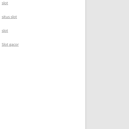
slot
situs slot
slot
Slot gacor