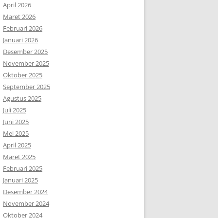
April 2026
Maret 2026
Februari 2026
Januari 2026
Desember 2025
November 2025
Oktober 2025
September 2025
Agustus 2025
Juli 2025
Juni 2025
Mei 2025
April 2025
Maret 2025
Februari 2025
Januari 2025
Desember 2024
November 2024
Oktober 2024