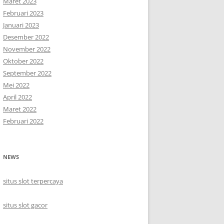
Maret 2023
Februari 2023
Januari 2023
Desember 2022
November 2022
Oktober 2022
September 2022
Mei 2022
April 2022
Maret 2022
Februari 2022
NEWS
situs slot terpercaya
situs slot gacor