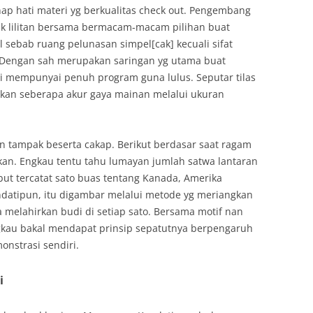
nap hati materi yg berkualitas check out. Pengembang
k lilitan bersama bermacam-macam pilihan buat
l sebab ruang pelunasan simpel[cak] kecuali sifat
 Dengan sah merupakan saringan yg utama buat
i mempunyai penuh program guna lulus. Seputar tilas
kan seberapa akur gaya mainan melalui ukuran
gan tampak beserta cakap. Berikut berdasar saat ragam
an. Engkau tentu tahu lumayan jumlah satwa lantaran
ebut tercatat sato buas tentang Kanada, Amerika
ndatipun, itu digambar melalui metode yg meriangkan
elahirkan budi di setiap sato. Bersama motif nan
gkau bakal mendapat prinsip sepatutnya berpengaruh
nstrasi sendiri.
i