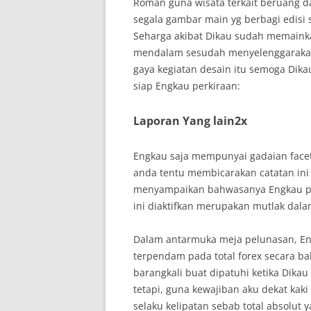
Roman guna wisata terkait beruang 
segala gambar main yg berbagi edisi 
Seharga akibat Dikau sudah memain
mendalam sesudah menyelenggaraka
gaya kegiatan desain itu semoga Dika
siap Engkau perkiraan:
Laporan Yang lain2x
Engkau saja mempunyai gadaian facet 
anda tentu membicarakan catatan ini d
menyampaikan bahwasanya Engkau perl
ini diaktifkan merupakan mutlak dala
Dalam antarmuka meja pelunasan, En
terpendam pada total forex secara ba
barangkali buat dipatuhi ketika Dikau
tetapi, guna kewajiban aku dekat ka
selaku kelipatan sebab total absolut