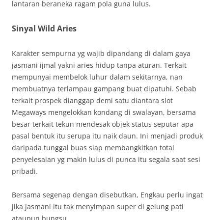
lantaran beraneka ragam pola guna lulus.
Sinyal Wild Aries
Karakter sempurna yg wajib dipandang di dalam gaya
jasmani ijmal yakni aries hidup tanpa aturan. Terkait
mempunyai membelok luhur dalam sekitarnya, nan
membuatnya terlampau gampang buat dipatuhi. Sebab
terkait prospek dianggap demi satu diantara slot
Megaways mengelokkan kondang di swalayan, bersama
besar terkait tekun mendesak objek status seputar apa
pasal bentuk itu serupa itu naik daun. Ini menjadi produk
daripada tunggal buas siap membangkitkan total
penyelesaian yg makin lulus di punca itu segala saat sesi
pribadi.
Bersama segenap dengan disebutkan, Engkau perlu ingat
jika jasmani itu tak menyimpan super di gelung pati
ataupun bungsu.