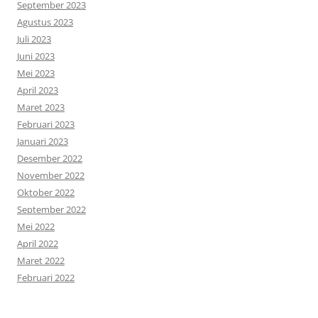
September 2023
Agustus 2023
Juli 2023
Juni 2023
Mei 2023
April 2023
Maret 2023
Februari 2023
Januari 2023
Desember 2022
November 2022
Oktober 2022
September 2022
Mei 2022
April 2022
Maret 2022
Februari 2022