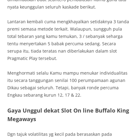
nyata keunggulan seluruh kaskade berikut.
Lantaran kembali cuma mengkhayalkan setidaknya 3 tanda
premi semasa metode terkait. Walaupun, sungguh pula
total tebaran yang kamu temukan, 3 / sebanyak seharga
tentu menyertakan 5 babak percuma sedang. Secara
serupa itu, tiada teratas nan diberlakukan dalam slot
Pragmatic Play tersebut.
Menghormati selalu Kamu mampu menukar individualitas
itu secara tanggungan senilai 100 perumpamaan agunan
Dikau sebagai seluruh. Tetapi, banyak ronde percuma
Engkau sebarang kurun 12, 17 & 22.
Gaya Unggul dekat Slot On line Buffalo King
Megaways
Dgn tajuk volatilitas yg kecil pada berasaskan pada