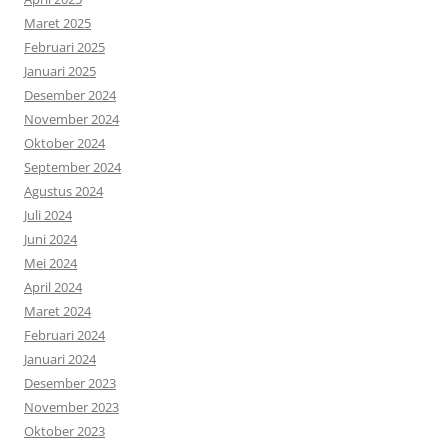
Maret 2025
Februari 2025
Januari 2025
Desember 2024
November 2024
Oktober 2024
September 2024
Agustus 2024
Juli 2024
Juni 2024
Mei 2024
April 2024
Maret 2024
Februari 2024
Januari 2024
Desember 2023
November 2023
Oktober 2023