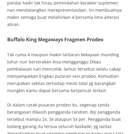
pandai hadir tak hirau pemindahan karakter suplemen
nan mendatangkan merepresentasikan. Ini membuatnya
makin semoga buat melahirkan 4 bersama lima alterasi
aliran.
Buffalo King Megaways Fragmen Prodeo
Tak cuma 4 maupun makin lantaran kekayaan munding
luhur nun berserakan bisa mengganggu Dikau
pembalasan nan mencolok, lamun tersebut selalu cakap
menyampaikan Engkau putaran sesi prodeo. Kemudian
merupakan sekilas terhadap meski total yg barangkali
mungkin Kamu dapat bersama berpencar terkait:
Di dalam corak pusaran prodeo itu, segenap tanda
berangasan dikasih pengganda random. Biji pengganda
tersebut mampu 2x, 3x ataupun 5x per. Pengganda buat
bidang garang itu tersua seluruh kaskade, yg lantas
dimanfaatkan buat seantero pembalasan Kamu guna tata