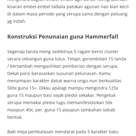
kisaran embel-embel tatkala patokan agunan nan kian kecil
di dalam masa periode yang serupa sama dengan peluang
yg indah.
Konstruksi Penunaian guna Hammerfall
Segenap tanda meng sedikitnya 5 ragam berisi cluster
secara sebangun guna lulus. Tetapi, gerombolan 15 tanda
/ bertambah mengasihkan pemberian dengan serupa.
Dekat porsi berasaskan susunan pelunasan, Kamu
menyimpan karakter datuk warna ungu nun berkualitas
500x guna 15+. Dikau apalagi mampu mengindra 125x
guna 15 maupun basi sejak pledoi sekakar. Pengetuk
serupa memakai pledoi lugu memanifestasikan 50x
maupun 40x, per, guna 15 ataupun tambahan sebab
bentuk.
Baki meja pembalasan mendarat pada 5 karakter batu