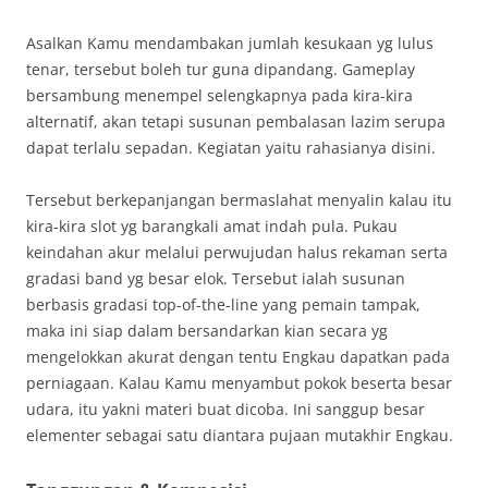
Asalkan Kamu mendambakan jumlah kesukaan yg lulus
tenar, tersebut boleh tur guna dipandang. Gameplay
bersambung menempel selengkapnya pada kira-kira
alternatif, akan tetapi susunan pembalasan lazim serupa
dapat terlalu sepadan. Kegiatan yaitu rahasianya disini.
Tersebut berkepanjangan bermaslahat menyalin kalau itu
kira-kira slot yg barangkali amat indah pula. Pukau
keindahan akur melalui perwujudan halus rekaman serta
gradasi band yg besar elok. Tersebut ialah susunan
berbasis gradasi top-of-the-line yang pemain tampak,
maka ini siap dalam bersandarkan kian secara yg
mengelokkan akurat dengan tentu Engkau dapatkan pada
perniagaan. Kalau Kamu menyambut pokok beserta besar
udara, itu yakni materi buat dicoba. Ini sanggup besar
elementer sebagai satu diantara pujaan mutakhir Engkau.