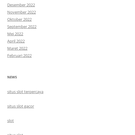
Desember 2022
November 2022
Oktober 2022
September 2022
Mei 2022
April 2022
Maret 2022
Februari 2022
NEWS
situs slot terpercaya
situs slot gacor
slot