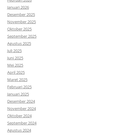
Februari 2026
Januari 2026
Desember 2025
November 2025
Oktober 2025
September 2025
Agustus 2025
Juli 2025
Juni 2025
Mei 2025
April 2025
Maret 2025
Februari 2025
Januari 2025
Desember 2024
November 2024
Oktober 2024
September 2024
Agustus 2024