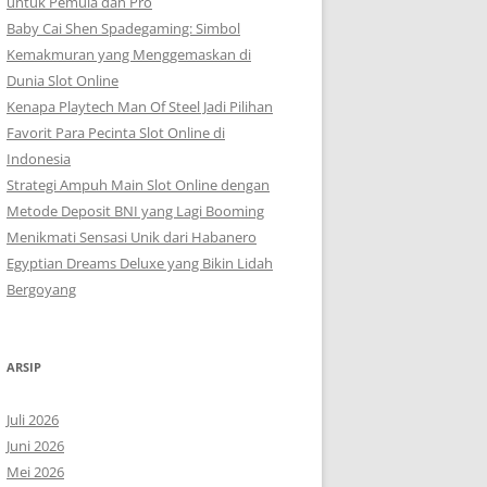
untuk Pemula dan Pro
Baby Cai Shen Spadegaming: Simbol
Kemakmuran yang Menggemaskan di
Dunia Slot Online
Kenapa Playtech Man Of Steel Jadi Pilihan
Favorit Para Pecinta Slot Online di
Indonesia
Strategi Ampuh Main Slot Online dengan
Metode Deposit BNI yang Lagi Booming
Menikmati Sensasi Unik dari Habanero
Egyptian Dreams Deluxe yang Bikin Lidah
Bergoyang
ARSIP
Juli 2026
Juni 2026
Mei 2026