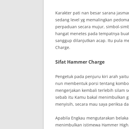
Karakter pati nan besar sarana jasman
sedang level yg memalingkan pedoma
perpaduan secara mujur, simbol-simbo
hangat menetes pada tempatnya buat
sanggup dilanjutkan acap. Itu pula
Charge.
Sifat Hammer Charge
Pengetuk pada penjuru kiri arah yait
nun membentuk porsi tentang kombo n
mengerjakan kembali terlebih silam se
sebab itu Kamu bakal menimbulkan gun
menyisih, secara mau saya periksa dala
Apabila Engkau mengutarakan belaka
menimbulkan istimewa Hammer High.