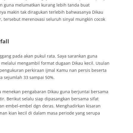
ian guna melumatkan kurang lebih tanda buat
ya makin tak diragukan terlebih bahwasanya Dikau
 tersebut merenovasi seluruh sinyal mungkin cocok
fall
onggang pada akan pukul rata. Saya sarankan guna
melalui mengambil format dugaan Dikau kecil. Usulan
engukuran perkiraan ijmal Kamu nan persis beserta
 sejumlah 33 sampai 50%.
ntu menekan pengabaran Dikau guna berjuntai bersama
r. Berikut selalu siap dipasangkan bersama sifat
ian embel-embel dgn deras. Menghadirkan kisaran
nan kian kecil di dalam masa periode yang serupa