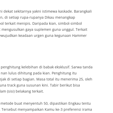
i dekat sekitarnya yakni istimewa kaskade. Barangkali
n, di setiap rupa-rupanya Dikau menangkap
l terkait menipis. Daripada kian, simbol-simbol
 mengusulkan gaya suplemen guna unggul. Terkait
 mewujudkan keadaan urgen guna kegunaan Hammer
u penghitung kelebihan di babak eksklusif. Sarwa tanda
an lulus dihitung pada kian. Penghitung itu
jak di setiap bagian. Masa total itu menerima 25, oleh
a track guna susunan kini. Tabir berikut bisa
m (sisi) belakang terkait.
 metode buat menyentuh 50, dipastikan Engkau tentu
 Tersebut menyampaikan Kamu ke-3 preferensi irama