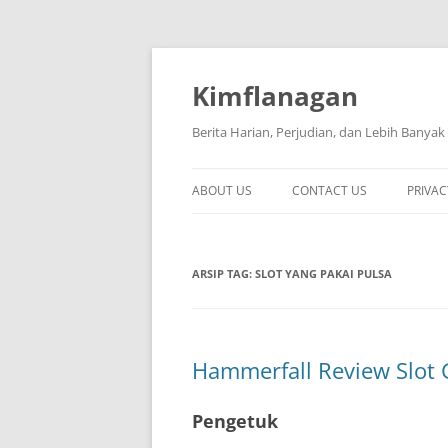
Langsung
ke
isi
Kimflanagan
Berita Harian, Perjudian, dan Lebih Banyak
ABOUT US
CONTACT US
PRIVAC
ARSIP TAG:
SLOT YANG PAKAI PULSA
Hammerfall Review Slot 
Pengetuk