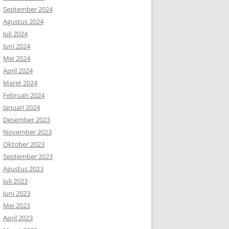
September 2024
Agustus 2024
Juli 2024
Juni 2024
Mei 2024
April 2024
Maret 2024
Februari 2024
Januari 2024
Desember 2023
November 2023
Oktober 2023
September 2023
Agustus 2023
Juli 2023
Juni 2023
Mei 2023
April 2023