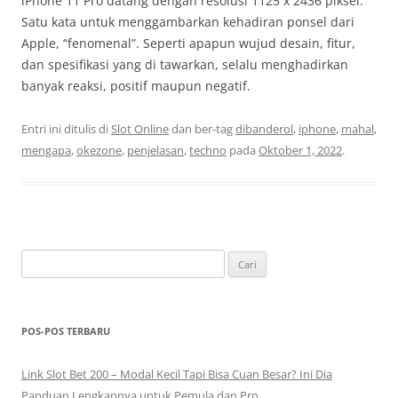
iPhone 11 Pro datang dengan resolusi 1125 x 2436 piksel.
Satu kata untuk menggambarkan kehadiran ponsel dari
Apple, “fenomenal”. Seperti apapun wujud desain, fitur,
dan spesifikasi yang di tawarkan, selalu menghadirkan
banyak reaksi, positif maupun negatif.
Entri ini ditulis di
Slot Online
dan ber-tag
dibanderol
,
iphone
,
mahal
,
mengapa
,
okezone
,
penjelasan
,
techno
pada
Oktober 1, 2022
.
Cari
untuk:
POS-POS TERBARU
Link Slot Bet 200 – Modal Kecil Tapi Bisa Cuan Besar? Ini Dia
Panduan Lengkapnya untuk Pemula dan Pro