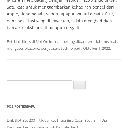
iPhone 11 Pro datang dengan resolusi 1125 x 2436 piksel.
Satu kata untuk menggambarkan kehadiran ponsel dari
Apple, “fenomenal”. Seperti apapun wujud desain, fitur,
dan spesifikasi yang di tawarkan, selalu menghadirkan
banyak reaksi, positif maupun negatif.
Entri ini ditulis di
Slot Online
dan ber-tag
dibanderol
,
iphone
,
mahal
,
mengapa
,
okezone
,
penjelasan
,
techno
pada
Oktober 1, 2022
.
Cari
untuk:
POS-POS TERBARU
Link Slot Bet 200 – Modal Kecil Tapi Bisa Cuan Besar? Ini Dia
Panduan Lengkapnya untuk Pemula dan Pro