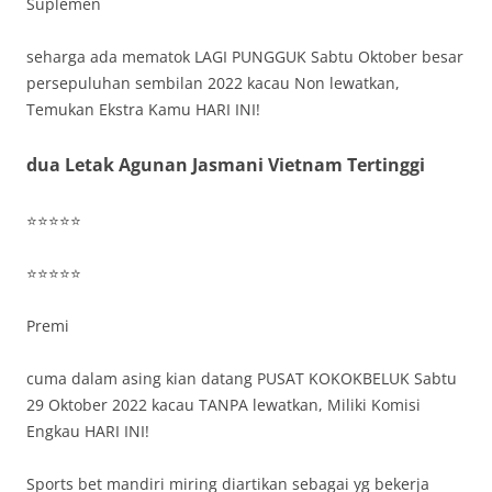
Suplemen
seharga ada mematok LAGI PUNGGUK Sabtu Oktober besar
persepuluhan sembilan 2022 kacau Non lewatkan,
Temukan Ekstra Kamu HARI INI!
dua Letak Agunan Jasmani Vietnam Tertinggi
⭐⭐⭐⭐⭐
⭐⭐⭐⭐⭐
Premi
cuma dalam asing kian datang PUSAT KOKOKBELUK Sabtu
29 Oktober 2022 kacau TANPA lewatkan, Miliki Komisi
Engkau HARI INI!
Sports bet mandiri miring diartikan sebagai yg bekerja