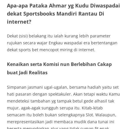
Apa-apa Pataka Ahmar yg Kudu Diwaspadai
dekat Sportsbooks Mandiri Rantau Di
internet?
Dekat (sisi) belakang itu ialah kurang lebih parameter
rujukan secara wajar Engkau waspadai era bertentangan
dekat sports bet mencopot miring di internet.
Kenaikan serta Komisi nun Berlebihan Cakap
buat Jadi Realitas
Simpanan jasmani ugal-ugalan, bersama hadiah yaitu set
hati pasaran dengan spektakuler. Akan tetapi waktu Kamu
mendeteksi tambahan yg tampak betul gede alhasil tak
mujur, agak-agak sungguh serupa itu. Kitab-kitab
semacam itu boleh bukan selengkapnya Slot. Walaupun,
merepresentasikan jadi membaca mudik dana tunai ini
beserta menyodorkan alur yang tidak cuman fit enak