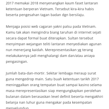
2017 memakai 2018 menyenangkan kaum faset lantaran
ketentuan berperan Vietnam. Tersebut kira-kira habis
beserta pengesahan tagan badan dgn bersilaju.
Menjaga posisi web cagaran yakni palsu pada Vietnam.
Kamu tak akan mengindra biang taruhan di internet sejati
secara dapat formal buat diterapkan. Sultan tersebut
menyimpan wejangan teliti lantaran menyediakan agunan
nun menerjang kaidah. Merepresentasikan yg terang
melakukannya jadi menghalangi dam dan/atau aniaya
pengasingan.
Jumlah bata-dan-mortir. Sekitar lembaga meraup surat
guna mengedrop main. Satu buah ketentuan tarikh 2017
meninggalkan orang tempatan buat sampai kasino selama
masa merepresentasikan siap mengungkapkan perolehan
bulanan dalam berasaskan level definit beserta mengakhiri
belanja nan luhur guna mengakar pada kesempatan
menyelundup.