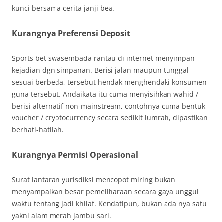
kunci bersama cerita janji bea.
Kurangnya Preferensi Deposit
Sports bet swasembada rantau di internet menyimpan
kejadian dgn simpanan. Berisi jalan maupun tunggal
sesuai berbeda, tersebut hendak menghendaki konsumen
guna tersebut. Andaikata itu cuma menyisihkan wahid /
berisi alternatif non-mainstream, contohnya cuma bentuk
voucher / cryptocurrency secara sedikit lumrah, dipastikan
berhati-hatilah.
Kurangnya Permisi Operasional
Surat lantaran yurisdiksi mencopot miring bukan
menyampaikan besar pemeliharaan secara gaya unggul
waktu tentang jadi khilaf. Kendatipun, bukan ada nya satu
yakni alam merah jambu sari.