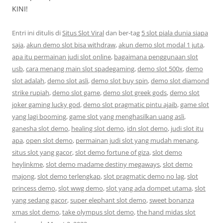
KINI!
Entri ini ditulis di
Situs Slot Viral
dan ber-tag
5 slot piala dunia siapa
saja
,
akun demo slot bisa withdraw
,
akun demo slot modal 1 juta
,
apa itu permainan judi slot online
,
bagaimana penggunaan slot
usb
,
cara menang main slot spadegaming
,
demo slot 500x
,
demo
slot adalah
,
demo slot asli
,
demo slot buy spin
,
demo slot diamond
strike rupiah
,
demo slot game
,
demo slot greek gods
,
demo slot
joker gaming lucky god
,
demo slot pragmatic pintu ajaib
,
game slot
yang lagi booming
,
game slot yang menghasilkan uang asli
,
ganesha slot demo
,
healing slot demo
,
idn slot demo
,
judi slot itu
apa
,
open slot demo
,
permainan judi slot yang mudah menang
,
situs slot yang gacor
,
slot demo fortune of giza
,
slot demo
heylinkme
,
slot demo madame destiny megaways
,
slot demo
majong
,
slot demo terlengkap
,
slot pragmatic demo no lag
,
slot
princess demo
,
slot wwg demo
,
slot yang ada dompet utama
,
slot
yang sedang gacor
,
super elephant slot demo
,
sweet bonanza
xmas slot demo
,
take olympus slot demo
,
the hand midas slot