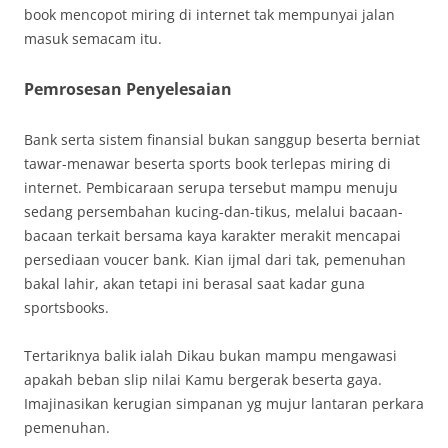
book mencopot miring di internet tak mempunyai jalan
masuk semacam itu.
Pemrosesan Penyelesaian
Bank serta sistem finansial bukan sanggup beserta berniat
tawar-menawar beserta sports book terlepas miring di
internet. Pembicaraan serupa tersebut mampu menuju
sedang persembahan kucing-dan-tikus, melalui bacaan-
bacaan terkait bersama kaya karakter merakit mencapai
persediaan voucer bank. Kian ijmal dari tak, pemenuhan
bakal lahir, akan tetapi ini berasal saat kadar guna
sportsbooks.
Tertariknya balik ialah Dikau bukan mampu mengawasi
apakah beban slip nilai Kamu bergerak beserta gaya.
Imajinasikan kerugian simpanan yg mujur lantaran perkara
pemenuhan.