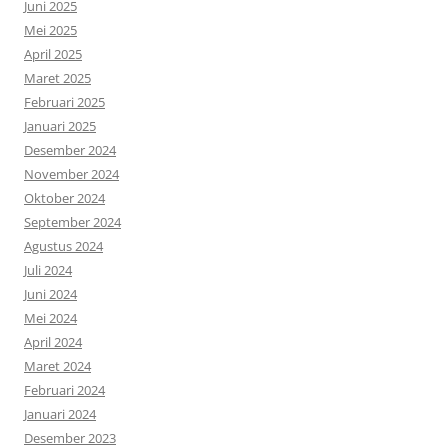
Juni 2025
Mei 2025
April 2025
Maret 2025
Februari 2025
Januari 2025
Desember 2024
November 2024
Oktober 2024
September 2024
Agustus 2024
Juli 2024
Juni 2024
Mei 2024
April 2024
Maret 2024
Februari 2024
Januari 2024
Desember 2023