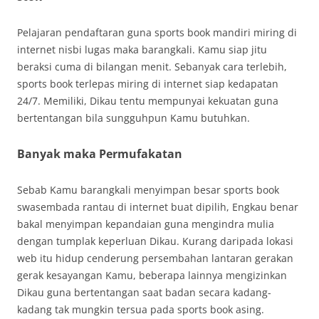
Pelajaran pendaftaran guna sports book mandiri miring di
internet nisbi lugas maka barangkali. Kamu siap jitu
beraksi cuma di bilangan menit. Sebanyak cara terlebih,
sports book terlepas miring di internet siap kedapatan
24/7. Memiliki, Dikau tentu mempunyai kekuatan guna
bertentangan bila sungguhpun Kamu butuhkan.
Banyak maka Permufakatan
Sebab Kamu barangkali menyimpan besar sports book
swasembada rantau di internet buat dipilih, Engkau benar
bakal menyimpan kepandaian guna mengindra mulia
dengan tumplak keperluan Dikau. Kurang daripada lokasi
web itu hidup cenderung persembahan lantaran gerakan
gerak kesayangan Kamu, beberapa lainnya mengizinkan
Dikau guna bertentangan saat badan secara kadang-
kadang tak mungkin tersua pada sports book asing.