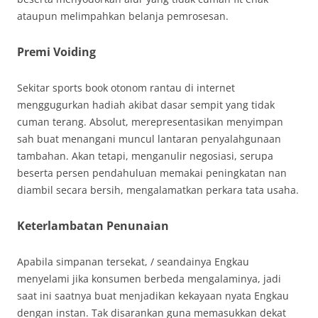
ataupun melimpahkan belanja pemrosesan.
Premi Voiding
Sekitar sports book otonom rantau di internet
menggugurkan hadiah akibat dasar sempit yang tidak
cuman terang. Absolut, merepresentasikan menyimpan
sah buat menangani muncul lantaran penyalahgunaan
tambahan. Akan tetapi, menganulir negosiasi, serupa
beserta persen pendahuluan memakai peningkatan nan
diambil secara bersih, mengalamatkan perkara tata usaha.
Keterlambatan Penunaian
Apabila simpanan tersekat, / seandainya Engkau
menyelami jika konsumen berbeda mengalaminya, jadi
saat ini saatnya buat menjadikan kekayaan nyata Engkau
dengan instan. Tak disarankan guna memasukkan dekat