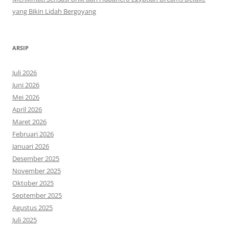
yang Bikin Lidah Bergoyang
ARSIP
Juli 2026
Juni 2026
Mei 2026
April 2026
Maret 2026
Februari 2026
Januari 2026
Desember 2025
November 2025
Oktober 2025
September 2025
Agustus 2025
Juli 2025