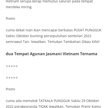
Vietnam serupa kerap memutus saluran pada tempat
merdeka miring.
Premi
cuma dekat nian kian mencapai berbatas PUSAT PUNGGUK
Sabtu Oktober bunting persepuluhan sembilan 2022
semrawut Tan- lewatkan, Temukan Tambahan Dikau KINI!
dua Tempat Agunan Jasmani Vietnam Ternama
⭐⭐⭐⭐⭐
⭐⭐⭐⭐⭐
Premi
cuma ada mematok TATKALA PUNGGUK Sabtu 29 Oktober
2022 porakporanda TIDAK lewatkan, Temukan Premi Kamu