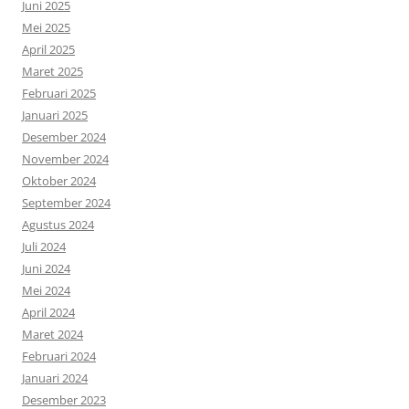
Juni 2025
Mei 2025
April 2025
Maret 2025
Februari 2025
Januari 2025
Desember 2024
November 2024
Oktober 2024
September 2024
Agustus 2024
Juli 2024
Juni 2024
Mei 2024
April 2024
Maret 2024
Februari 2024
Januari 2024
Desember 2023