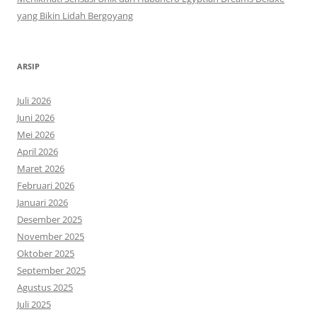
yang Bikin Lidah Bergoyang
ARSIP
Juli 2026
Juni 2026
Mei 2026
April 2026
Maret 2026
Februari 2026
Januari 2026
Desember 2025
November 2025
Oktober 2025
September 2025
Agustus 2025
Juli 2025