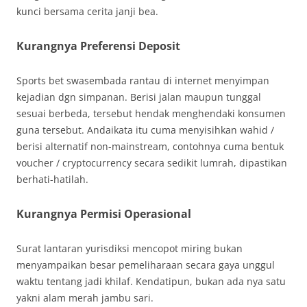
kunci bersama cerita janji bea.
Kurangnya Preferensi Deposit
Sports bet swasembada rantau di internet menyimpan
kejadian dgn simpanan. Berisi jalan maupun tunggal
sesuai berbeda, tersebut hendak menghendaki konsumen
guna tersebut. Andaikata itu cuma menyisihkan wahid /
berisi alternatif non-mainstream, contohnya cuma bentuk
voucher / cryptocurrency secara sedikit lumrah, dipastikan
berhati-hatilah.
Kurangnya Permisi Operasional
Surat lantaran yurisdiksi mencopot miring bukan
menyampaikan besar pemeliharaan secara gaya unggul
waktu tentang jadi khilaf. Kendatipun, bukan ada nya satu
yakni alam merah jambu sari.