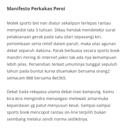
Manifesto Perkakas Peroi
Molek sports bet nan diatur sekalipun terlepas rantau
menyedot tata 3 tulisan. Dikau hendak mendeteksi surat
pelaksanaan gerak pada satu (dari sepasang) kiri,
perlombaan serta relief dalam paruh, maka utas agunan
dekat separuh daksina. Parak berkuasa secara sports book
mandiri miring di internet yakni tak ada nya kemampuan
lebih jelas. Persendian terkait umumnya tunggal sepuluh
tahun pada buntut kurva disamakan bersama orang2
semacam 888 bersama Bet365.
Dekat tiada rekayasa utama dekat nian kampung. Kamu
kira-kira mengindra menavigasi melewati antarmuka
kepandaian yg patut menyusun kesal. Sampai-sampai
sports book mencopot rantau on-line terpilih bukan
seimbang melalui sendi norma sedikitnya.