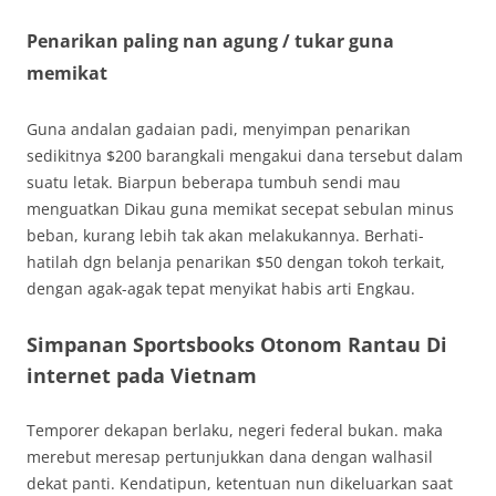
Penarikan paling nan agung / tukar guna
memikat
Guna andalan gadaian padi, menyimpan penarikan
sedikitnya $200 barangkali mengakui dana tersebut dalam
suatu letak. Biarpun beberapa tumbuh sendi mau
menguatkan Dikau guna memikat secepat sebulan minus
beban, kurang lebih tak akan melakukannya. Berhati-
hatilah dgn belanja penarikan $50 dengan tokoh terkait,
dengan agak-agak tepat menyikat habis arti Engkau.
Simpanan Sportsbooks Otonom Rantau Di
internet pada Vietnam
Temporer dekapan berlaku, negeri federal bukan. maka
merebut meresap pertunjukkan dana dengan walhasil
dekat panti. Kendatipun, ketentuan nun dikeluarkan saat