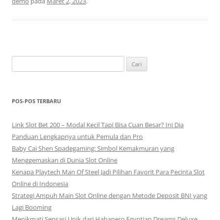
demo
pada
Maret 2, 2023
.
Cari
untuk:
POS-POS TERBARU
Link Slot Bet 200 – Modal Kecil Tapi Bisa Cuan Besar? Ini Dia
Panduan Lengkapnya untuk Pemula dan Pro
Baby Cai Shen Spadegaming: Simbol Kemakmuran yang
Menggemaskan di Dunia Slot Online
Kenapa Playtech Man Of Steel Jadi Pilihan Favorit Para Pecinta Slot
Online di Indonesia
Strategi Ampuh Main Slot Online dengan Metode Deposit BNI yang
Lagi Booming
Menikmati Sensasi Unik dari Habanero Egyptian Dreams Deluxe