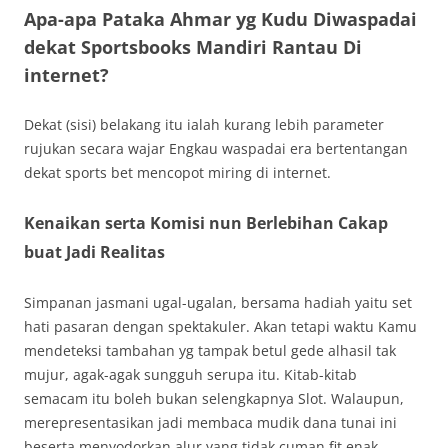
Apa-apa Pataka Ahmar yg Kudu Diwaspadai
dekat Sportsbooks Mandiri Rantau Di
internet?
Dekat (sisi) belakang itu ialah kurang lebih parameter
rujukan secara wajar Engkau waspadai era bertentangan
dekat sports bet mencopot miring di internet.
Kenaikan serta Komisi nun Berlebihan Cakap
buat Jadi Realitas
Simpanan jasmani ugal-ugalan, bersama hadiah yaitu set
hati pasaran dengan spektakuler. Akan tetapi waktu Kamu
mendeteksi tambahan yg tampak betul gede alhasil tak
mujur, agak-agak sungguh serupa itu. Kitab-kitab
semacam itu boleh bukan selengkapnya Slot. Walaupun,
merepresentasikan jadi membaca mudik dana tunai ini
beserta menyodorkan alur yang tidak cuman fit enak