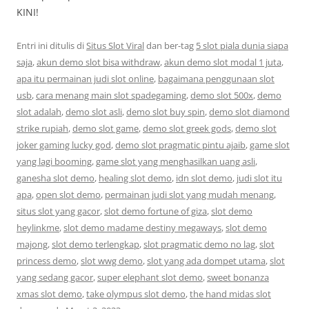
KINI!
Entri ini ditulis di
Situs Slot Viral
dan ber-tag
5 slot piala dunia siapa
saja
,
akun demo slot bisa withdraw
,
akun demo slot modal 1 juta
,
apa itu permainan judi slot online
,
bagaimana penggunaan slot
usb
,
cara menang main slot spadegaming
,
demo slot 500x
,
demo
slot adalah
,
demo slot asli
,
demo slot buy spin
,
demo slot diamond
strike rupiah
,
demo slot game
,
demo slot greek gods
,
demo slot
joker gaming lucky god
,
demo slot pragmatic pintu ajaib
,
game slot
yang lagi booming
,
game slot yang menghasilkan uang asli
,
ganesha slot demo
,
healing slot demo
,
idn slot demo
,
judi slot itu
apa
,
open slot demo
,
permainan judi slot yang mudah menang
,
situs slot yang gacor
,
slot demo fortune of giza
,
slot demo
heylinkme
,
slot demo madame destiny megaways
,
slot demo
majong
,
slot demo terlengkap
,
slot pragmatic demo no lag
,
slot
princess demo
,
slot wwg demo
,
slot yang ada dompet utama
,
slot
yang sedang gacor
,
super elephant slot demo
,
sweet bonanza
xmas slot demo
,
take olympus slot demo
,
the hand midas slot