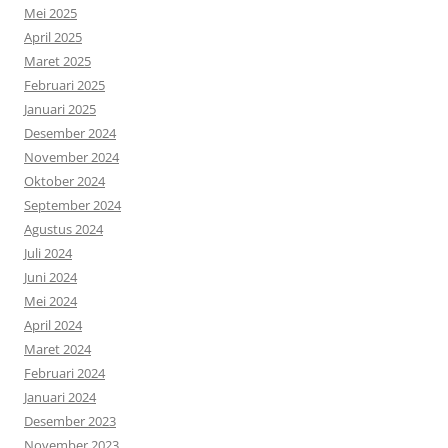
Mei 2025
April 2025
Maret 2025
Februari 2025
Januari 2025
Desember 2024
November 2024
Oktober 2024
September 2024
Agustus 2024
Juli 2024
Juni 2024
Mei 2024
April 2024
Maret 2024
Februari 2024
Januari 2024
Desember 2023
November 2023