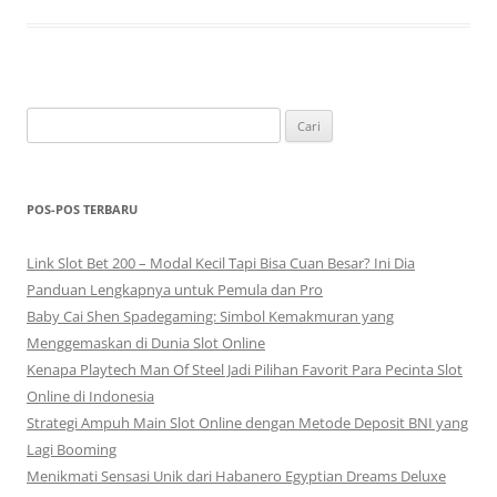
Cari
untuk:
POS-POS TERBARU
Link Slot Bet 200 – Modal Kecil Tapi Bisa Cuan Besar? Ini Dia
Panduan Lengkapnya untuk Pemula dan Pro
Baby Cai Shen Spadegaming: Simbol Kemakmuran yang
Menggemaskan di Dunia Slot Online
Kenapa Playtech Man Of Steel Jadi Pilihan Favorit Para Pecinta Slot
Online di Indonesia
Strategi Ampuh Main Slot Online dengan Metode Deposit BNI yang
Lagi Booming
Menikmati Sensasi Unik dari Habanero Egyptian Dreams Deluxe