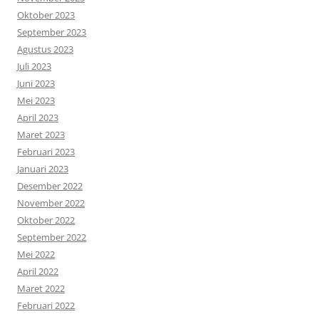
Oktober 2023
September 2023
Agustus 2023
Juli 2023
Juni 2023
Mei 2023
April 2023
Maret 2023
Februari 2023
Januari 2023
Desember 2022
November 2022
Oktober 2022
September 2022
Mei 2022
April 2022
Maret 2022
Februari 2022