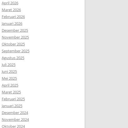
April 2026
Maret 2026
Februari 2026
Januari 2026
Desember 2025
November 2025
Oktober 2025
September 2025
Agustus 2025
Juli 2025
Juni 2025
Mei 2025
April 2025
Maret 2025
Februari 2025
Januari 2025
Desember 2024
November 2024
Oktober 2024