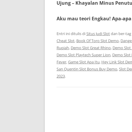
Ujung – Khayalan Minus Penutu
Aku mau teori Engkau! Apa-apa 
Entri ini ditulis di
Situs Judi Slot
dan ber-tag
Cheat Slot
,
Book Of Toro Slot Demo
,
Danger
Rupiah
,
Demo Slot Great Rhino
,
Demo Slot 
Demo Slot Playtech Super Lion
,
Demo Slot
Fever
,
Game Slot Apa Itu
,
Hey Link Slot De
San Quentin Slot Bonus Buy Demo
,
Slot D
2023
.