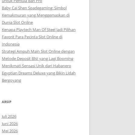
untuk Pemula dan Pro
Baby Cai Shen Spadegaming: Simbol
Kemakmuran yang Menggemaskan di
Dunia Slot Online
Kenapa Playtech Man Of Steel Jadi Pilihan
Favorit Para Pecinta Slot Online di
Indonesia
Strategi Ampuh Main Slot Online dengan
Metode Deposit BNI yang Lagi Booming
Menikmati Sensasi Unik dari Habanero
Egyptian Dreams Deluxe yang Bikin Lidah
Bergoyang
ARSIP
Juli 2026
Juni 2026
Mei 2026