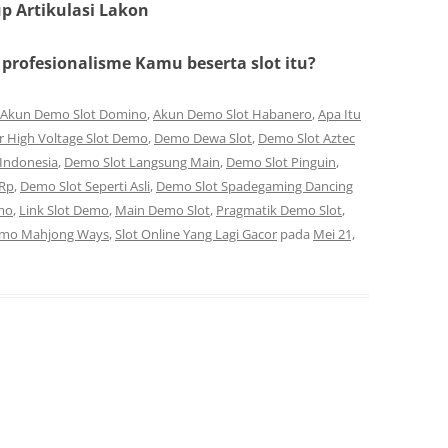
p Artikulasi Lakon
profesionalisme Kamu beserta slot itu?
Akun Demo Slot Domino
,
Akun Demo Slot Habanero
,
Apa Itu
 High Voltage Slot Demo
,
Demo Dewa Slot
,
Demo Slot Aztec
Indonesia
,
Demo Slot Langsung Main
,
Demo Slot Pinguin
,
 Rp
,
Demo Slot Seperti Asli
,
Demo Slot Spadegaming Dancing
mo
,
Link Slot Demo
,
Main Demo Slot
,
Pragmatik Demo Slot
,
emo Mahjong Ways
,
Slot Online Yang Lagi Gacor
pada
Mei 21,