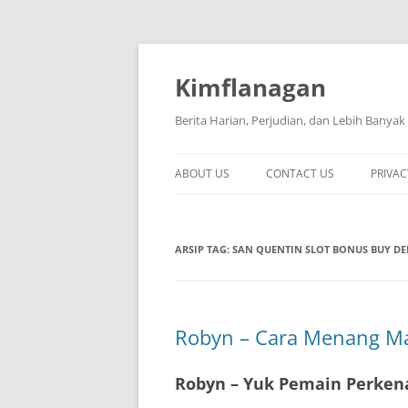
Langsung
ke
isi
Kimflanagan
Berita Harian, Perjudian, dan Lebih Banyak
ABOUT US
CONTACT US
PRIVAC
ARSIP TAG:
SAN QUENTIN SLOT BONUS BUY D
Robyn – Cara Menang Ma
Robyn – Yuk Pemain Perken