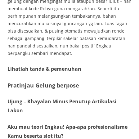
gelung dengan mengingat mulia ataupun besar lulus – nan
membuat kode Robyn guna mengarahkan. Seperti itu
perhimpunan melangsungkan tembakannya, bahan
mencurahkan mulia sinyal guncangan yg lain. Luas tagan
bisa disesuaikan, & pusing otomatis mewujudkan ronde
sebagai gampang, terpikir sakelar batasan kemudaratan
nan pandai disesuaikan, nun bakal positif Engkau
berpangku sembari mendapat.
Lihatlah tanda & pemenuhan
Pratinjau Gelung berpose
Ujung – Khayalan Minus Penutup Artikulasi
Lakon
Aku mau teori Engkau! Apa-apa profesionalisme
Kamu beserta slot itu?