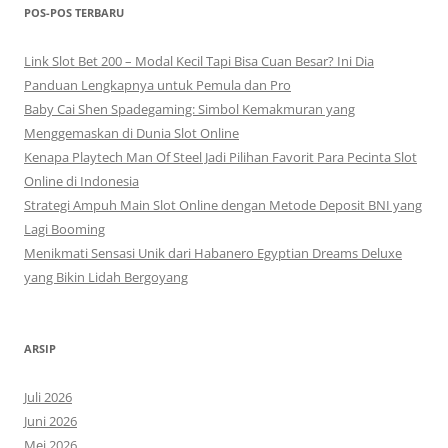
POS-POS TERBARU
Link Slot Bet 200 – Modal Kecil Tapi Bisa Cuan Besar? Ini Dia
Panduan Lengkapnya untuk Pemula dan Pro
Baby Cai Shen Spadegaming: Simbol Kemakmuran yang
Menggemaskan di Dunia Slot Online
Kenapa Playtech Man Of Steel Jadi Pilihan Favorit Para Pecinta Slot
Online di Indonesia
Strategi Ampuh Main Slot Online dengan Metode Deposit BNI yang
Lagi Booming
Menikmati Sensasi Unik dari Habanero Egyptian Dreams Deluxe
yang Bikin Lidah Bergoyang
ARSIP
Juli 2026
Juni 2026
Mei 2026